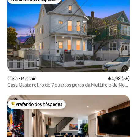
Preferido dos hóspedes
Casa ⋅ Passaic
4,98 de uma a
4,98 (55)
Casa Oasis: retiro de 7 quartos perto da MetLife e de Nova
York
Preferido dos hóspedes
Entre os melhores preferidos dos hóspedes