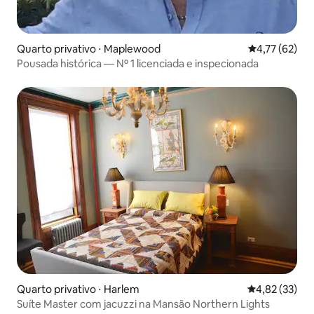
Quarto privativo ⋅ Maplewood
4,77 de uma a
4,77 (62)
Pousada histórica — Nº 1 licenciada e inspecionada
Quarto privativo ⋅ Harlem
4,82 de uma a
4,82 (33)
Suíte Master com jacuzzi na Mansão Northern Lights