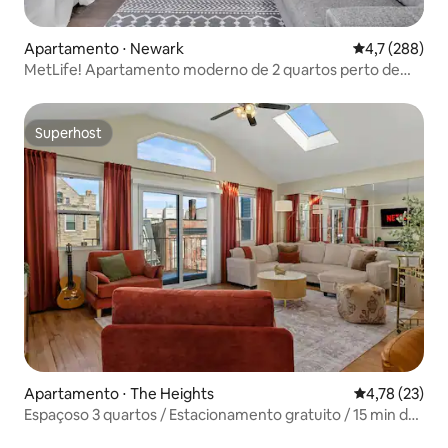
Apartamento ⋅ Newark
4,7 de uma av
4,7 (288)
MetLife! Apartamento moderno de 2 quartos perto de
EWR|NYC|DreamMall
Superhost
Superhost
Apartamento ⋅ The Heights
4,78 de uma a
4,78 (23)
Espaçoso 3 quartos / Estacionamento gratuito / 15 min de
Manhattan!