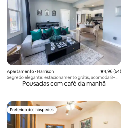
Apartamento ⋅ Harrison
4,96 de uma a
4,96 (54)
Segredo elegante: estacionamento grátis, acomoda 8+
Pousadas com café da manhã
pessoas, perto do trem e de Nova York
Preferido dos hóspedes
Preferido dos hóspedes