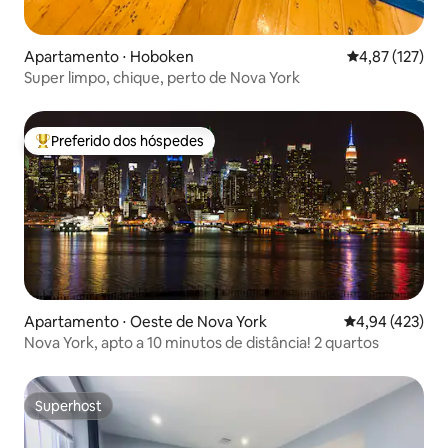
Apartamento ⋅ Hoboken
4,87 de uma av
4,87 (127)
Super limpo, chique, perto de Nova York
Preferido dos hóspedes
Entre os melhores preferidos dos hóspedes
Apartamento ⋅ Oeste de Nova York
4,94 de uma av
4,94 (423)
Nova York, apto a 10 minutos de distância! 2 quartos
Superhost
Superhost