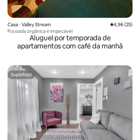
Casa ⋅ Valley Stream
4,96 de uma a
4,96 (25)
Pousada orgânica e impecável
Aluguel por temporada de
apartamentos com café da manhã
Superhost
Superhost