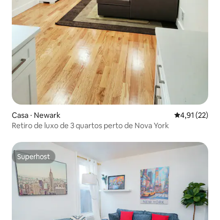
Casa ⋅ Newark
4,91 de uma a
4,91 (22)
Retiro de luxo de 3 quartos perto de Nova York
Superhost
Superhost