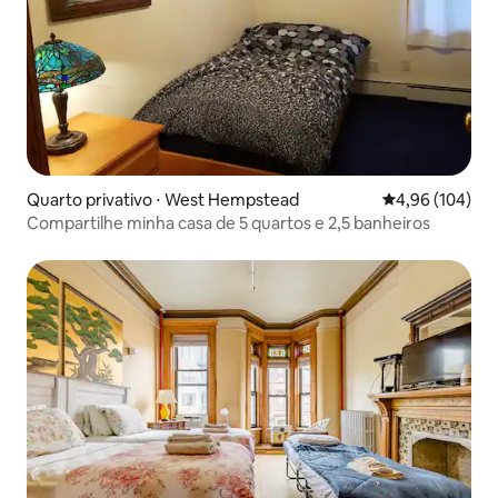
Quarto privativo ⋅ West Hempstead
4,96 de uma av
4,96 (104)
Compartilhe minha casa de 5 quartos e 2,5 banheiros