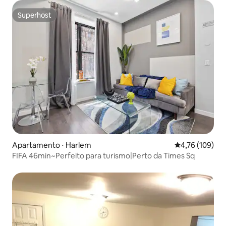
Superhost
Superhost
Apartamento ⋅ Harlem
4,76 de uma av
4,76 (109)
FIFA 46min~Perfeito para turismo|Perto da Times Sq