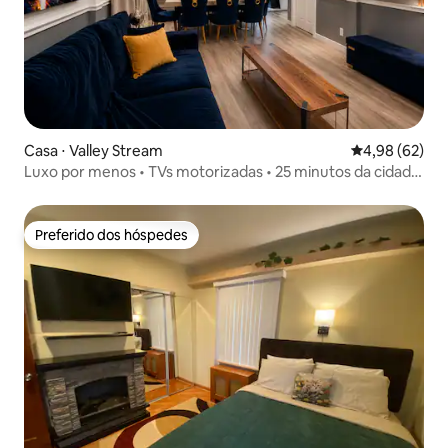
Casa ⋅ Valley Stream
4,98 de uma a
4,98 (62)
Luxo por menos • TVs motorizadas • 25 minutos da cidade
de Nova York
Preferido dos hóspedes
Preferido dos hóspedes