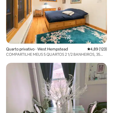
Quarto privativo ⋅ West Hempstead
4,89 de uma av
4,89 (123)
COMPARTILHE MEUS 5 QUARTOS 2 1/2 BANHEIROS, 35
MIN PARA PENN