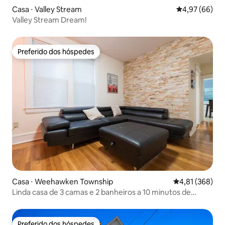
Casa ⋅ Valley Stream
4,97 de uma a
4,97 (66)
Valley Stream Dream!
Preferido dos hóspedes
Preferido dos hóspedes
Casa ⋅ Weehawken Township
4,81 de uma av
4,81 (368)
Linda casa de 3 camas e 2 banheiros a 10 minutos de
ônibus de Nova York
Preferido dos hóspedes