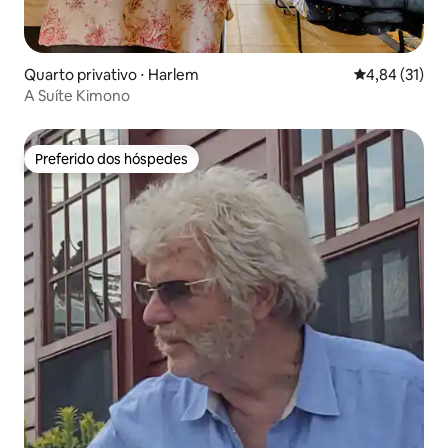
Quarto privativo ⋅ Harlem
4,84 de uma a
4,84 (31)
A Suíte Kimono
Preferido dos hóspedes
Preferido dos hóspedes