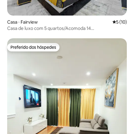
Casa ⋅ Fairview
5 de uma a
5 (10)
Casa de luxo com 5 quartos/Acomoda 14
pessoas/Estacionamento/15 min de Nova York
Preferido dos hóspedes
Preferido dos hóspedes