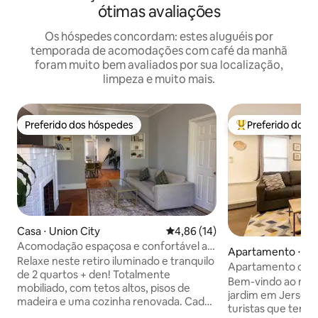
ótimas avaliações
Os hóspedes concordam: estes aluguéis por
temporada de acomodações com café da manhã
foram muito bem avaliados por sua localização,
limpeza e muito mais.
Preferido dos hóspedes
Preferido dos 
Preferido dos hóspedes
Entre os melhore
Casa ⋅ Union City
4,86 de uma avaliação média de
4,86 (14)
Acomodação espaçosa e confortável a
Apartamento ⋅ Jo
20 minutos de Nova York
Relaxe neste retiro iluminado e tranquilo
are
Apartamento com 
de 2 quartos + den! Totalmente
e elegante a pouc
Bem-vindo ao nos
mobiliado, com tetos altos, pisos de
York
jardim em Jersey C
madeira e uma cozinha renovada. Cada
turistas que tent
cômodo possui ar-condicionado de