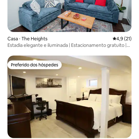
Casa ⋅ The Heights
4,9 de uma a
4,9 (21)
Estadia elegante e iluminada | Estacionamento gratuito |
15m para Nova York
Preferido dos hóspedes
Preferido dos hóspedes