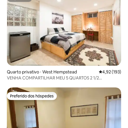
Superhost
Quarto privativo ⋅ West Hempstead
4,92 de uma av
4,92 (193)
VENHA COMPARTILHAR MEU 5 QUARTOS 2 1/2
BANHEIROS CASA 35min pen
Preferido dos hóspedes
Preferido dos hóspedes