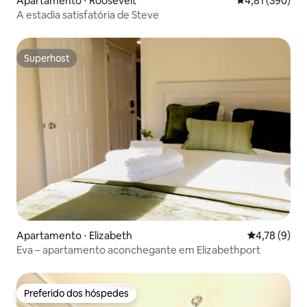
Apartamento ⋅ Roosevelt
4,81 de uma av
4,81 (390)
A estadia satisfatória de Steve
Superhost
Superhost
Apartamento ⋅ Elizabeth
4,78 de uma 
4,78 (9)
Eva – apartamento aconchegante em Elizabethport
Preferido dos hóspedes
Preferido dos hóspedes