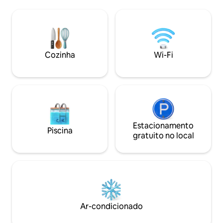
Completamente pr
sazonal +cozinha completa, self-
com gado muito am
catered, café da manhã com panqueca
apenas 2 cabanas,
e xarope incl + quarto no loft +pet
distância, desfrut
friendly + gazebo com tela e
mundinho. Ou férias com amigos,
churrasqueira +porta de entrada para o
hospede um casam
Duffy 18 min ➔ Pemberton 12 min Lagos
Cozinha
Wi-Fi
família! Se alugar ambas as cabanas,
➔ Joffre 45 min ➔ Whistler 2 minutos a
permitimos traile
pé ➔ Joffre Creek
grupo por uma pe
Estacionamento
Piscina
gratuito no local
Ar-condicionado