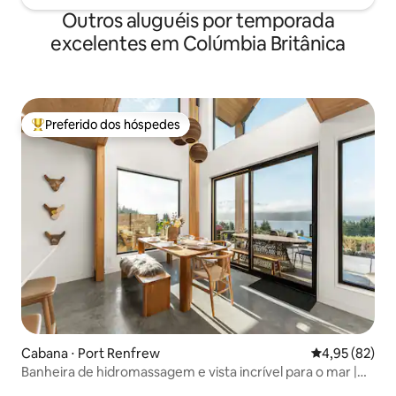
Outros aluguéis por temporada
excelentes em Colúmbia Britânica
Preferido dos hóspedes
Entre os melhores preferidos dos hóspedes
Cabana ⋅ Port Renfrew
4,95 de uma a
4,95 (82)
Banheira de hidromassagem e vista incrível para o mar |
The Simple Peak *Novo