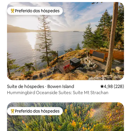
Preferido dos hóspedes
Entre os melhores preferidos dos hóspedes
Suíte de hóspedes ⋅ Bowen Island
4,98 de uma ava
4,98 (228)
Hummingbird Oceanside Suites: Suíte Mt Strachan
Preferido dos hóspedes
Entre os melhores preferidos dos hóspedes