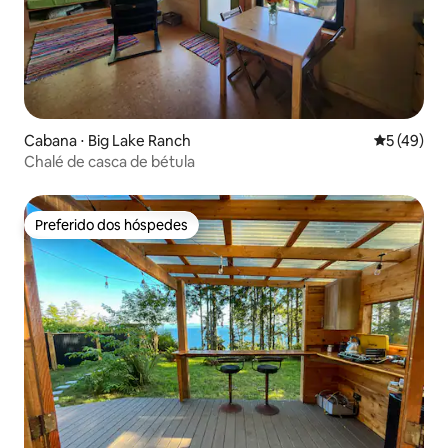
Cabana ⋅ Big Lake Ranch
5 de uma a
5 (49)
Chalé de casca de bétula
Preferido dos hóspedes
Preferido dos hóspedes