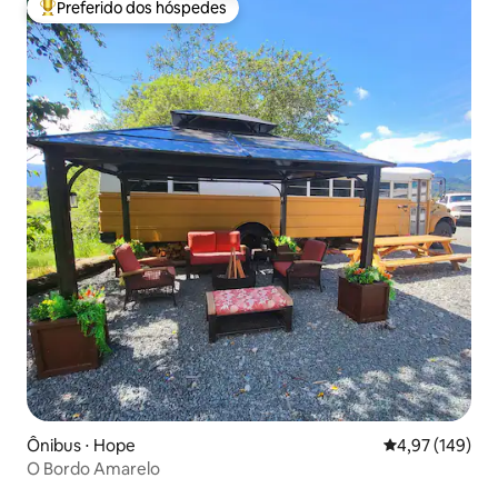
Preferido dos hóspedes
Entre os melhores preferidos dos hóspedes
Ônibus ⋅ Hope
4,97 de uma av
4,97 (149)
O Bordo Amarelo