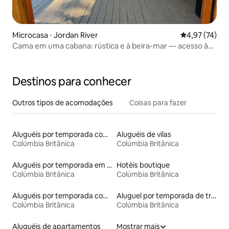
Microcasa ⋅ Jordan River
4,97 de uma a
4,97 (74)
Cama em uma cabana: rústica e à beira-mar — acesso à
praia
Destinos para conhecer
Outros tipos de acomodações
Coisas para fazer
Aluguéis por temporada com acesso ao lago
Aluguéis de vilas
Colúmbia Britânica
Colúmbia Britânica
Aluguéis por temporada em resorts
Hotéis boutique
Colúmbia Britânica
Colúmbia Britânica
Aluguéis por temporada com banheiro para PCD
Aluguel por temporada de trailers
Colúmbia Britânica
Colúmbia Britânica
Aluguéis de apartamentos
Mostrar mais