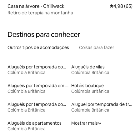
Casa na árvore ⋅ Chilliwack
4,98 de uma a
4,98 (65)
Retiro de terapia na montanha
Destinos para conhecer
Outros tipos de acomodações
Coisas para fazer
Aluguéis por temporada com acesso ao lago
Aluguéis de vilas
Colúmbia Britânica
Colúmbia Britânica
Aluguéis por temporada em resorts
Hotéis boutique
Colúmbia Britânica
Colúmbia Britânica
Aluguéis por temporada com banheiro para PCD
Aluguel por temporada de trailers
Colúmbia Britânica
Colúmbia Britânica
Aluguéis de apartamentos
Mostrar mais
Colúmbia Britânica