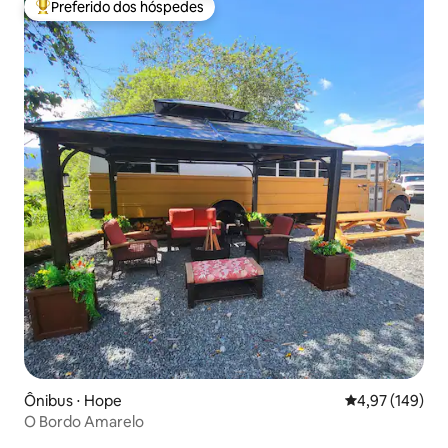
Preferido dos hóspedes
Entre os melhores preferidos dos hóspedes
Ônibus ⋅ Hope
4,97 de uma av
4,97 (149)
O Bordo Amarelo