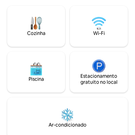
Completamente pr
sazonal +cozinha completa, self-
com gado muito am
catered, café da manhã com panqueca
apenas 2 cabanas,
e xarope incl + quarto no loft +pet
distância, desfrut
friendly + gazebo com tela e
mundinho. Ou férias com amigos,
churrasqueira +porta de entrada para o
hospede um casam
Duffy 18 min ➔ Pemberton 12 min Lagos
Cozinha
Wi-Fi
família! Se alugar ambas as cabanas,
➔ Joffre 45 min ➔ Whistler 2 minutos a
permitimos traile
pé ➔ Joffre Creek
grupo por uma pe
Estacionamento
Piscina
gratuito no local
Ar-condicionado