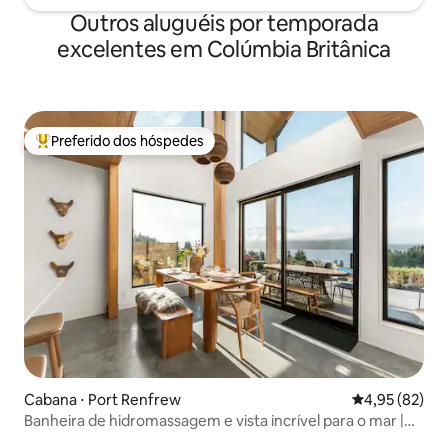
Outros aluguéis por temporada
excelentes em Colúmbia Britânica
Preferido dos hóspedes
Entre os melhores preferidos dos hóspedes
Cabana ⋅ Port Renfrew
4,95 de uma a
4,95 (82)
Banheira de hidromassagem e vista incrível para o mar |
The Simple Peak *Novo