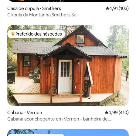
Casa de cúpula ⋅ Smithers
4,91 de uma av
4,91 (103)
Cúpula da Montanha Smithers Sul
Preferido dos hóspedes
Entre os melhores preferidos dos hóspedes
Cabana ⋅ Vernon
4,99 de uma av
4,99 (410)
Cabana aconchegante em Vernon - banheira de
hidromassagem privativa e deck - cama king