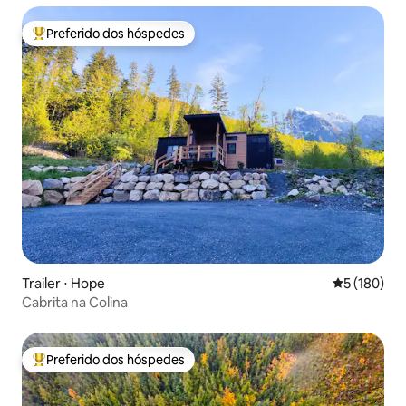
Preferido dos hóspedes
Entre os melhores preferidos dos hóspedes
Trailer ⋅ Hope
5 de uma av
5 (180)
Cabrita na Colina
Preferido dos hóspedes
Entre os melhores preferidos dos hóspedes