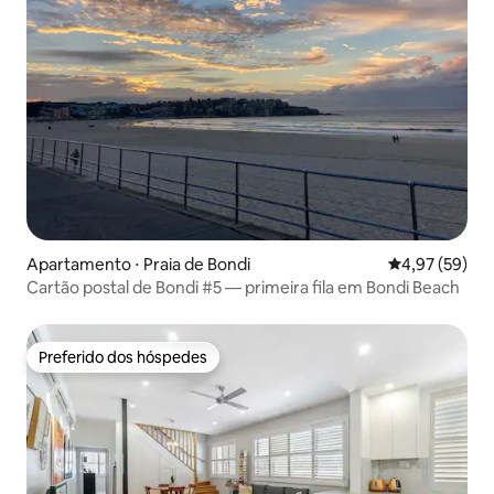
Apartamento ⋅ Praia de Bondi
4,97 de uma a
4,97 (59)
Cartão postal de Bondi #5 — primeira fila em Bondi Beach
Preferido dos hóspedes
Preferido dos hóspedes