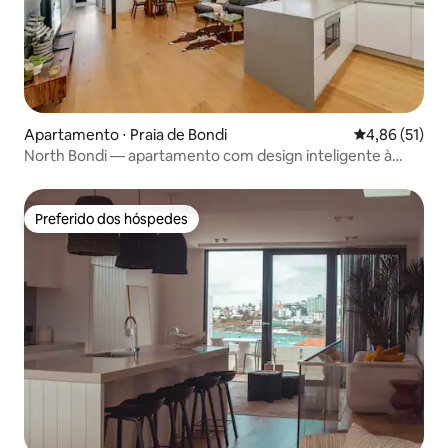
Apartamento ⋅ Praia de Bondi
4,86 de uma a
4,86 (51)
North Bondi — apartamento com design inteligente à
beira-mar
Preferido dos hóspedes
Preferido dos hóspedes