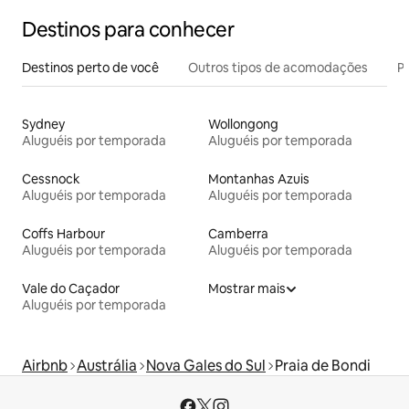
Destinos para conhecer
Destinos perto de você
Outros tipos de acomodações
Pr
Sydney
Wollongong
Aluguéis por temporada
Aluguéis por temporada
Cessnock
Montanhas Azuis
Aluguéis por temporada
Aluguéis por temporada
Coffs Harbour
Camberra
Aluguéis por temporada
Aluguéis por temporada
Vale do Caçador
Mostrar mais
Aluguéis por temporada
Airbnb
Austrália
Nova Gales do Sul
Praia de Bondi