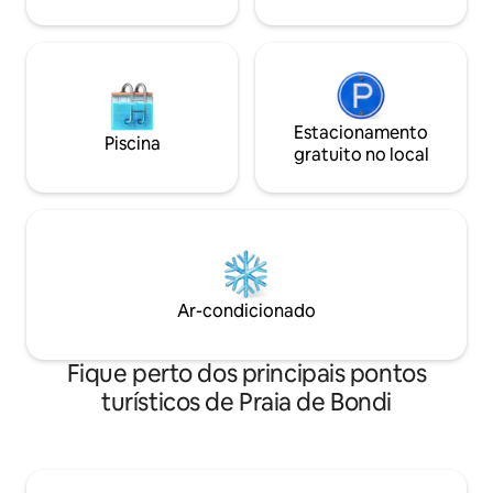
PERMITIDOS
de Bondi. Nada está muito longe para
chegar a pé. Há cafés e bares
fantásticos, restaurantes modernos e
lojas da moda. Há uma variedade de
rotas de ônibus que estão a 300 metros
Estacionamento na rua está disponível,
mas é bastante caro. O estacionamento
Estacionamento
Piscina
na praia pode ser organizado para
gratuito no local
estadias mais longas.
Ar-condicionado
Fique perto dos principais pontos
turísticos de Praia de Bondi