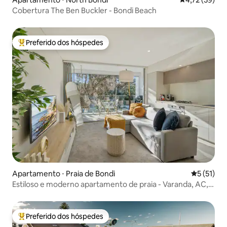
Cobertura The Ben Buckler - Bondi Beach
Preferido dos hóspedes
Entre os melhores preferidos dos hóspedes
Apartamento ⋅ Praia de Bondi
5 de uma a
5 (51)
Estiloso e moderno apartamento de praia - Varanda, AC,
churrasqueira, elevador
Preferido dos hóspedes
Entre os melhores preferidos dos hóspedes