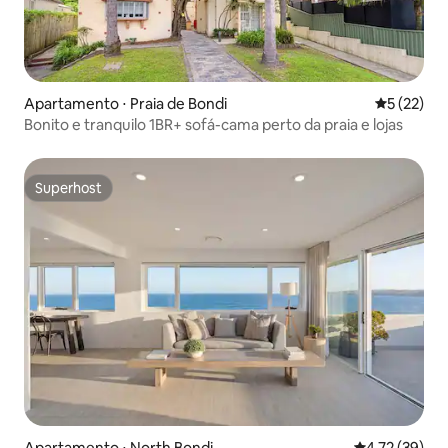
Apartamento ⋅ Praia de Bondi
5 de uma a
5 (22)
Bonito e tranquilo 1BR+ sofá-cama perto da praia e lojas
Superhost
Superhost
Apartamento ⋅ North Bondi
4,72 de uma a
4,72 (39)