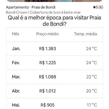
Apartamento ⋅ Praia de Bondi
5 de uma 
5 (6)
Bondi Crown | Cobertura de luxo à beira-mar
Qual é a melhor época para visitar Praia
de Bondi?
Mês
Preço médio
Temp. média
Jan.
R$ 1.383
24 °C
Fev.
R$ 1.225
24 °C
Mar.
R$ 1.088
22 °C
Abr.
R$ 1.012
20 °C
Mai.
R$ 905
17 °C