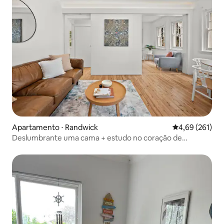
Apartamento ⋅ Randwick
4,69 de uma av
4,69 (261)
Deslumbrante uma cama + estudo no coração de
Randwick