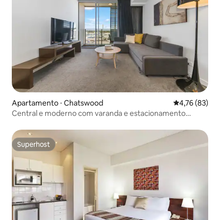
Apartamento ⋅ Chatswood
4,76 de uma a
4,76 (83)
Central e moderno com varanda e estacionamento
gratuito
Superhost
Superhost