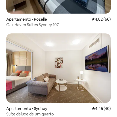
Apartamento ⋅ Rozelle
4,82 de uma a
4,82 (66)
Oak Haven Suites Sydney 107
Apartamento ⋅ Sydney
4,45 de uma a
4,45 (40)
Suíte deluxe de um quarto