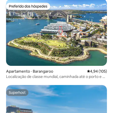
Preferido dos hóspedes
Preferido dos hóspedes
Apartamento ⋅ Barangaroo
4,94 de uma av
4,94 (105)
Localização de classe mundial, caminhada até o porto e a
ponte
Superhost
Superhost