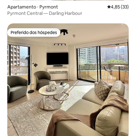
Apartamento ⋅ Pyrmont
4,85 de uma a
4,85 (33)
Pyrmont Central — Darling Harbour
Preferido dos hóspedes
Preferido dos hóspedes