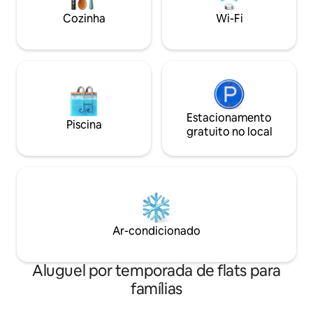
in via Hotel Ravesi
Sydney, em frente a um parque
Cozinha
Wi-Fi
mais longas
encantador e a apenas 2 minutos a pé do
metrô de Sydney. Dispõe de ar-
condicionado, aquecimento, Wi-Fi e
smart TV
Estacionamento
Piscina
gratuito no local
Ar-condicionado
Aluguel por temporada de flats para
famílias