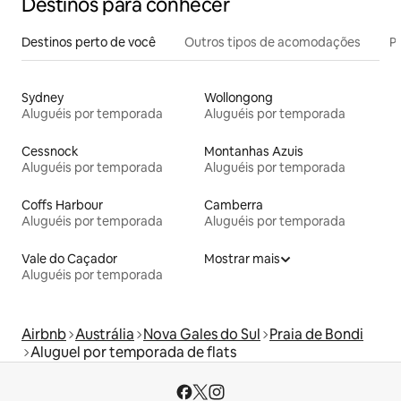
Destinos para conhecer
Destinos perto de você
Outros tipos de acomodações
Pr
Sydney
Wollongong
Aluguéis por temporada
Aluguéis por temporada
Cessnock
Montanhas Azuis
Aluguéis por temporada
Aluguéis por temporada
Coffs Harbour
Camberra
Aluguéis por temporada
Aluguéis por temporada
Vale do Caçador
Mostrar mais
Aluguéis por temporada
Airbnb
Austrália
Nova Gales do Sul
Praia de Bondi
Aluguel por temporada de flats