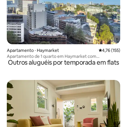
Apartamento ⋅ Haymarket
4,76 de uma av
4,76 (155)
Apartamento de 1 quarto em Haymarket com
Outros aluguéis por temporada em flats
estacionamento seguro e piscina