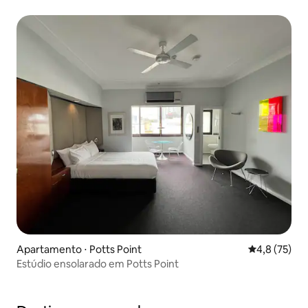
Apartamento ⋅ Potts Point
4,8 de uma a
4,8 (75)
Estúdio ensolarado em Potts Point