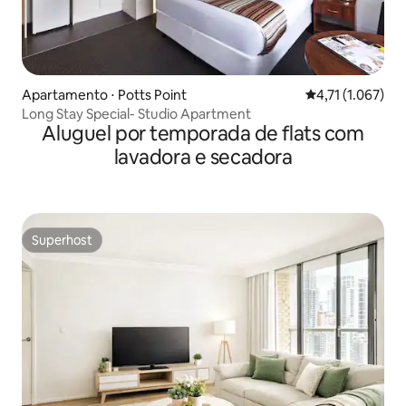
Apartamento ⋅ Potts Point
4,71 de uma aval
4,71 (1.067)
Long Stay Special- Studio Apartment
Aluguel por temporada de flats com
lavadora e secadora
Superhost
Superhost