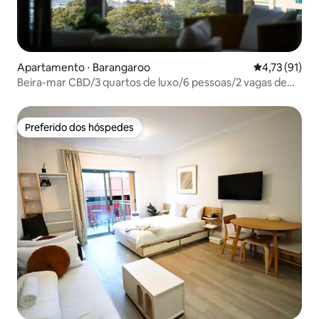
Apartamento ⋅ Barangaroo
4,73 de uma a
4,73 (91)
Beira-mar CBD/3 quartos de luxo/6 pessoas/2 vagas de
estacionamento/vista desobstruída/fácil acesso
Preferido dos hóspedes
Preferido dos hóspedes