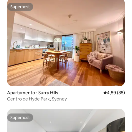
Superhost
Superhost
Apartamento ⋅ Surry Hills
4,89 de uma a
4,89 (38)
Centro de Hyde Park, Sydney
Superhost
Superhost