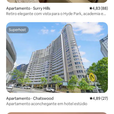
Apartamento ⋅ Surry Hills
4,83 de uma a
4,83 (88)
Retiro elegante com vista para o Hyde Park, academia e
piscina no terraço
Superhost
Superhost
Apartamento ⋅ Chatswood
4,89 de uma a
4,89 (27)
Apartamento aconchegante em hotel estúdio