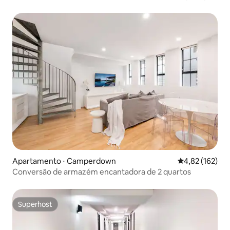
academia!
Apartamento ⋅ Camperdown
4,82 de uma av
4,82 (162)
Conversão de armazém encantadora de 2 quartos
Superhost
Superhost