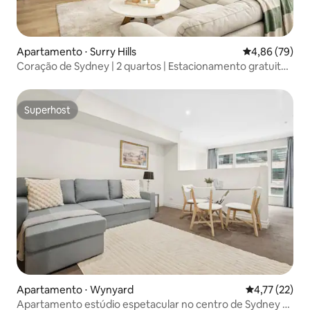
Apartamento ⋅ Surry Hills
4,86 de uma a
4,86 (79)
Coração de Sydney | 2 quartos | Estacionamento gratuito |
Check-in autônomo
Superhost
Superhost
Apartamento ⋅ Wynyard
4,77 de uma a
4,77 (22)
Apartamento estúdio espetacular no centro de Sydney +