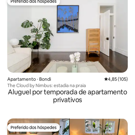
Preferido dos hóspedes
Preferido dos hóspedes
Apartamento ⋅ Bondi
4,85 de uma av
4,85 (105)
The Cloud by Nimbus: estadia na praia
Aluguel por temporada de apartamento
privativos
Preferido dos hóspedes
Preferido dos hóspedes