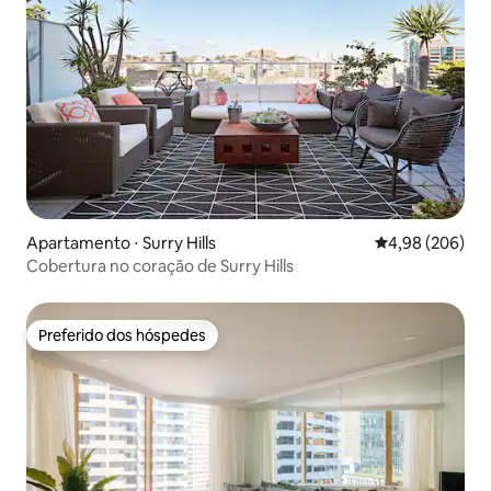
Apartamento ⋅ Surry Hills
4,98 de uma ava
4,98 (206)
Cobertura no coração de Surry Hills
Preferido dos hóspedes
Preferido dos hóspedes