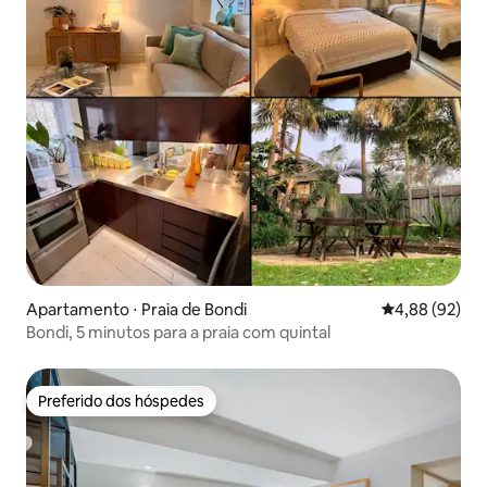
Apartamento ⋅ Praia de Bondi
4,88 de uma a
4,88 (92)
Bondi, 5 minutos para a praia com quintal
Preferido dos hóspedes
Preferido dos hóspedes