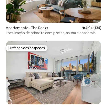
Apartamento ⋅ The Rocks
4,94 de uma av
4,94 (134)
Localização de primeira com piscina, sauna e academia
Preferido dos hóspedes
Preferido dos hóspedes