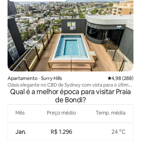
Apartamento ⋅ Surry Hills
4,98 de uma ava
4,98 (288)
Oásis elegante no CBD de Sydney com vista para o último
Qual é a melhor época para visitar Praia
andar e piscina
de Bondi?
Mês
Preço médio
Temp. média
Jan.
R$ 1.296
24 °C