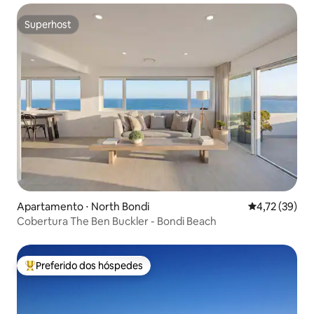
Superhost
Superhost
Apartamento ⋅ North Bondi
4,72 de uma a
4,72 (39)
Cobertura The Ben Buckler - Bondi Beach
Preferido dos hóspedes
Entre os melhores preferidos dos hóspedes