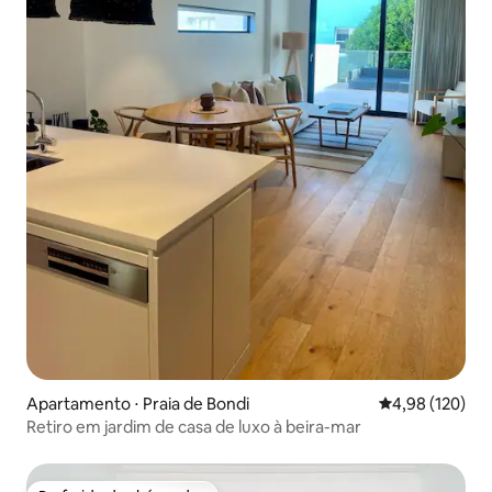
Apartamento ⋅ Praia de Bondi
4,98 de uma av
4,98 (120)
Retiro em jardim de casa de luxo à beira-mar