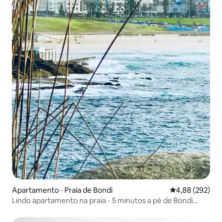
Apartamento ⋅ Praia de Bondi
4,88 de uma ava
4,88 (292)
Lindo apartamento na praia - 5 minutos a pé de Bondi
Beach