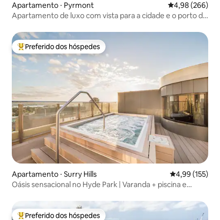
Apartamento ⋅ Pyrmont
4,98 de uma ava
4,98 (266)
Apartamento de luxo com vista para a cidade e o porto de
Darling
Preferido dos hóspedes
Entre os melhores preferidos dos hóspedes
Apartamento ⋅ Surry Hills
4,99 de uma av
4,99 (155)
Oásis sensacional no Hyde Park | Varanda + piscina e
academia
Preferido dos hóspedes
Entre os melhores preferidos dos hóspedes