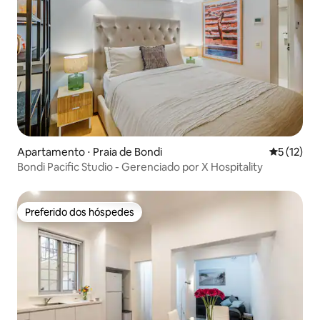
Apartamento ⋅ Praia de Bondi
5 de uma a
5 (12)
Bondi Pacific Studio - Gerenciado por X Hospitality
Preferido dos hóspedes
Preferido dos hóspedes