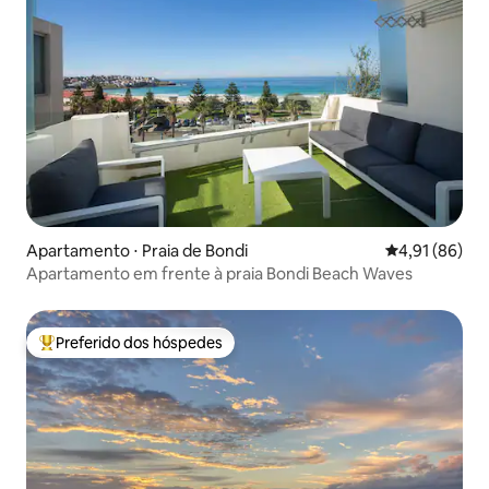
Apartamento ⋅ Praia de Bondi
4,91 de uma a
4,91 (86)
Apartamento em frente à praia Bondi Beach Waves
Preferido dos hóspedes
Entre os melhores preferidos dos hóspedes