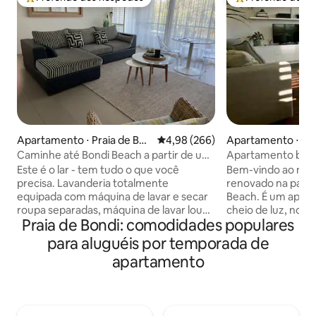
Entre os melhores preferidos dos hóspedes
Entre os melhore
Apartamento ⋅ Praia de Bon
4,98 de uma avaliação média de 5
4,98 (266)
Apartamento ⋅ Pra
di
di
Caminhe até Bondi Beach a partir de um
Apartamento bem 
apartamento contemporâneo
em Bondi Beach
Este é o lar - tem tudo o que você
Bem-vindo ao noss
precisa. Lavanderia totalmente
renovado na parte
equipada com máquina de lavar e secar
Beach. É um apartamento encantador,
roupa separadas, máquina de lavar louça
cheio de luz, no ú
Praia de Bondi: comodidades populares
e micro-ondas, forno, cooktop de 4
oferece belas vist
pratos, chaleira, torradeira, ferro e uma
promontório. Você
para aluguéis por temporada de
máquina Nespresso. A unidade tem uma
vibrações no inst
apartamento
fantástica área ao ar livre e uma
pela porta! Apenas 150 m de descida até
maravilhosa área no terraço onde você
a praia e um curto
pode desfrutar do pôr do sol, de uma
de moda de Gould 
bebida e assistir a toda a ação na Hall
mercados estão ao