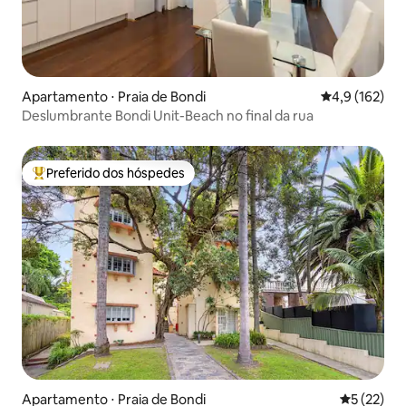
Apartamento ⋅ Praia de Bondi
4,9 de uma av
4,9 (162)
Deslumbrante Bondi Unit-Beach no final da rua
Preferido dos hóspedes
Entre os melhores preferidos dos hóspedes
Apartamento ⋅ Praia de Bondi
5 de uma a
5 (22)