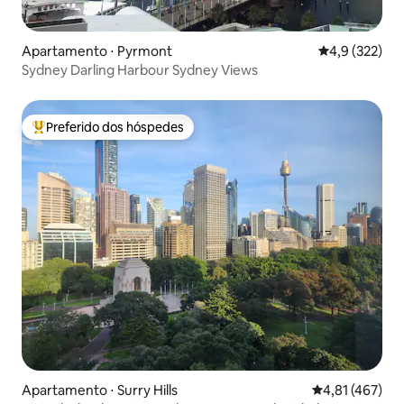
Apartamento ⋅ Pyrmont
4,9 de uma av
4,9 (322)
Sydney Darling Harbour Sydney Views
Preferido dos hóspedes
Entre os melhores preferidos dos hóspedes
Apartamento ⋅ Surry Hills
4,81 de uma av
4,81 (467)