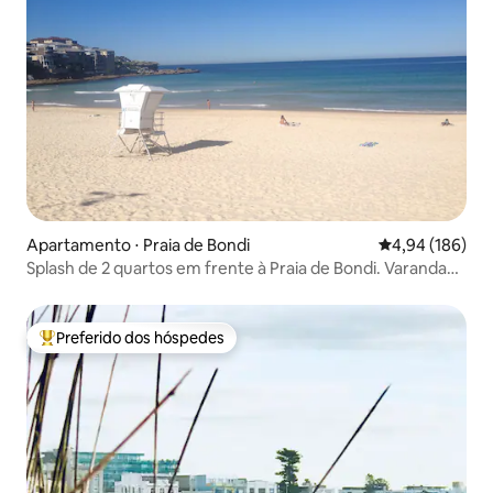
Apartamento ⋅ Praia de Bondi
4,94 de uma av
4,94 (186)
Splash de 2 quartos em frente à Praia de Bondi. Varanda
com vista
Preferido dos hóspedes
Entre os melhores preferidos dos hóspedes