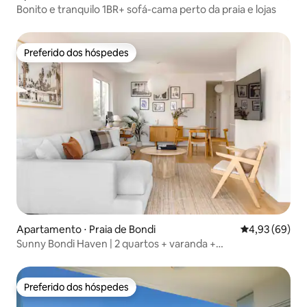
Bonito e tranquilo 1BR+ sofá-cama perto da praia e lojas
Preferido dos hóspedes
Preferido dos hóspedes
Apartamento ⋅ Praia de Bondi
4,93 de uma a
4,93 (69)
Sunny Bondi Haven | 2 quartos + varanda +
estacionamento
Preferido dos hóspedes
Preferido dos hóspedes