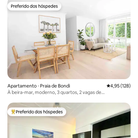
Preferido dos hóspedes
Preferido dos hóspedes
Apartamento ⋅ Praia de Bondi
4,95 de uma av
4,95 (128)
À beira-mar, moderno, 3 quartos, 2 vagas de
estacionamento e tranquilo
Preferido dos hóspedes
Entre os melhores preferidos dos hóspedes