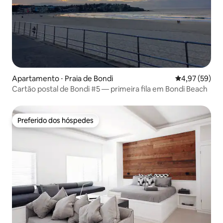
Apartamento ⋅ Praia de Bondi
4,97 de uma a
4,97 (59)
Cartão postal de Bondi #5 — primeira fila em Bondi Beach
Preferido dos hóspedes
Preferido dos hóspedes