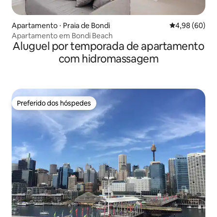
Apartamento ⋅ Praia de Bondi
4,98 de uma av
4,98 (60)
Apartamento em Bondi Beach
Aluguel por temporada de apartamento
com hidromassagem
Preferido dos hóspedes
Preferido dos hóspedes