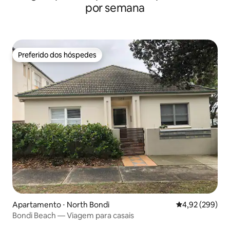
por semana
Preferido dos hóspedes
Preferido dos hóspedes
Apartamento ⋅ North Bondi
4,92 de uma ava
4,92 (299)
Bondi Beach — Viagem para casais