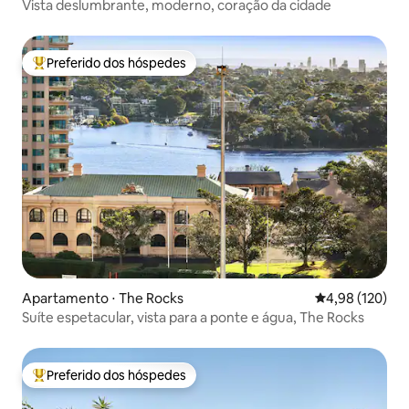
Vista deslumbrante, moderno, coração da cidade
Preferido dos hóspedes
Entre os melhores preferidos dos hóspedes
Apartamento ⋅ The Rocks
4,98 de uma av
4,98 (120)
Suíte espetacular, vista para a ponte e água, The Rocks
Preferido dos hóspedes
Entre os melhores preferidos dos hóspedes