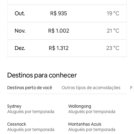
Out.
R$ 935
19 °C
Nov.
R$ 1.002
21 °C
Dez.
R$ 1.312
23 °C
Destinos para conhecer
Destinos perto de você
Outros tipos de acomodações
Pr
Sydney
Wollongong
Aluguéis por temporada
Aluguéis por temporada
Cessnock
Montanhas Azuis
Aluguéis por temporada
Aluguéis por temporada