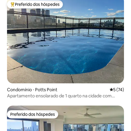
Preferido dos hóspedes
Entre os melhores preferidos dos hóspedes
Condomínio ⋅ Potts Point
5 de uma a
5 (74)
Apartamento ensolarado de 1 quarto na cidade com
piscina no terraço
Preferido dos hóspedes
Preferido dos hóspedes