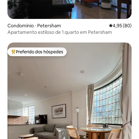
Condomínio ⋅ Petersham
4,95 de uma a
4,95 (80)
Apartamento estiloso de 1 quarto em Petersham
Preferido dos hóspedes
Entre os melhores preferidos dos hóspedes