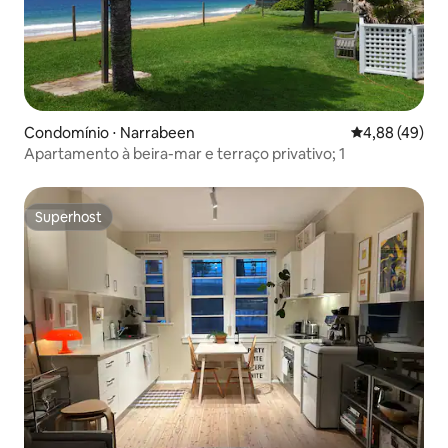
Condomínio ⋅ Narrabeen
4,88 de uma a
4,88 (49)
Apartamento à beira-mar e terraço privativo; 1
Superhost
Superhost