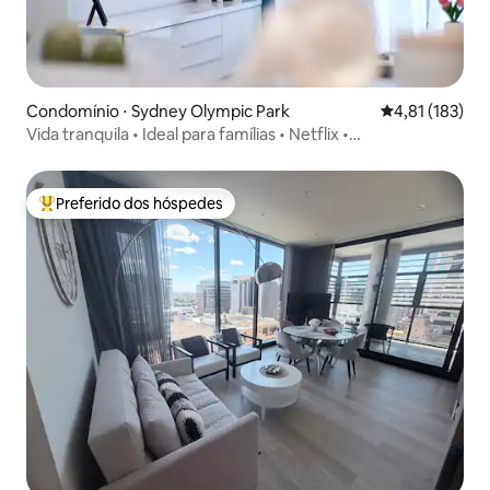
Condomínio ⋅ Sydney Olympic Park
4,81 de uma av
4,81 (183)
Vida tranquila • Ideal para famílias • Netflix •
Estacionamento gratuito
Preferido dos hóspedes
Entre os melhores preferidos dos hóspedes