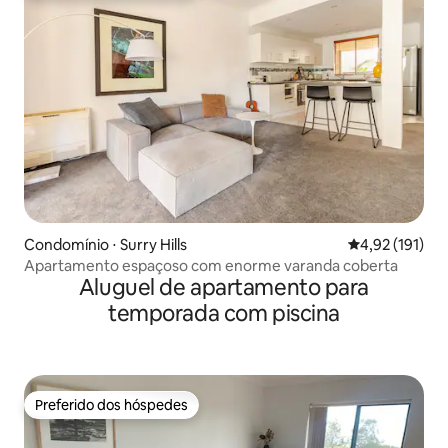
Condomínio ⋅ Surry Hills
4,92 de uma av
4,92 (191)
Apartamento espaçoso com enorme varanda coberta
Aluguel de apartamento para
temporada com piscina
Preferido dos hóspedes
Preferido dos hóspedes