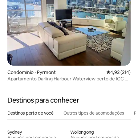
Condomínio ⋅ Pyrmont
4,92 de uma av
4,92 (214)
Apartamento Darling Harbour Waterview perto de ICC e
Star
Destinos para conhecer
Destinos perto de você
Outros tipos de acomodações
Pr
Sydney
Wollongong
Aluguéis por temporada
Aluguéis por temporada