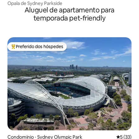
Opala de Sydney Parkside
Aluguel de apartamento para
temporada pet-friendly
Preferido dos hóspedes
Entre os melhores preferidos dos hóspedes
Condomínio ⋅ Sydney Olympic Park
5 de uma a
5 (33)