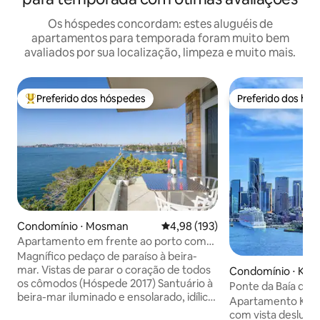
Os hóspedes concordam: estes aluguéis de
apartamentos para temporada foram muito bem
avaliados por sua localização, limpeza e muito mais.
Preferido dos hóspedes
Preferido dos hó
Entre os melhores preferidos dos hóspedes
Preferido dos hó
Condomínio ⋅ Mosman
4,98 de uma avaliação média de 
4,98 (193)
Apartamento em frente ao porto com
vistas panorâmicas fabulosas
Magnífico pedaço de paraíso à beira-
mar. Vistas de parar o coração de todos
Condomínio ⋅ Kirribi
os cômodos (Hóspede 2017) Santuário à
Ponte da Baía de S
beira-mar iluminado e ensolarado, idílico
Ópera｜1 Vaga
Apartamento Kirribi
Escritório em casa separado Todos os
com vista deslumb