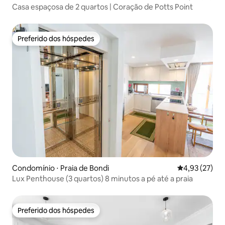
Casa espaçosa de 2 quartos | Coração de Potts Point
Preferido dos hóspedes
Preferido dos hóspedes
Condomínio ⋅ Praia de Bondi
4,93 de uma a
4,93 (27)
Lux Penthouse (3 quartos) 8 minutos a pé até a praia
Preferido dos hóspedes
Preferido dos hóspedes