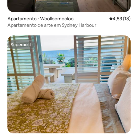
Apartamento ⋅ Woolloomooloo
4,83 de uma a
4,83 (18)
Apartamento de arte em Sydney Harbour
Superhost
Superhost