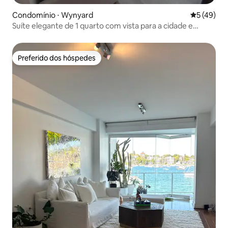
Condomínio ⋅ Wynyard
5 de uma a
5 (49)
Suíte elegante de 1 quarto com vista para a cidade e
varanda
Preferido dos hóspedes
Preferido dos hóspedes