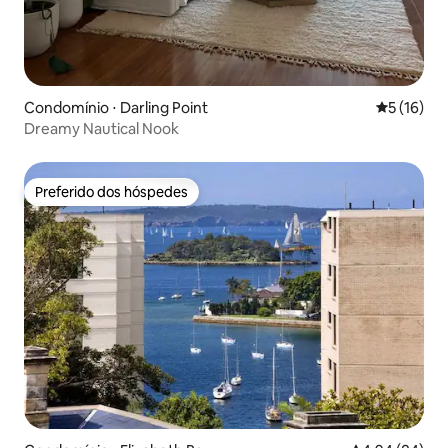
Condomínio ⋅ Darling Point
5 de uma a
5 (16)
Dreamy Nautical Nook
Preferido dos hóspedes
Preferido dos hóspedes