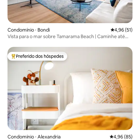
Condomínio ⋅ Bondi
4,96 de uma a
4,96 (51)
Vista para o mar sobre Tamarama Beach | Caminhe até
Bondi
Preferido dos hóspedes
Entre os melhores preferidos dos hóspedes
Condomínio ⋅ Alexandria
4,96 de uma a
4,96 (85)