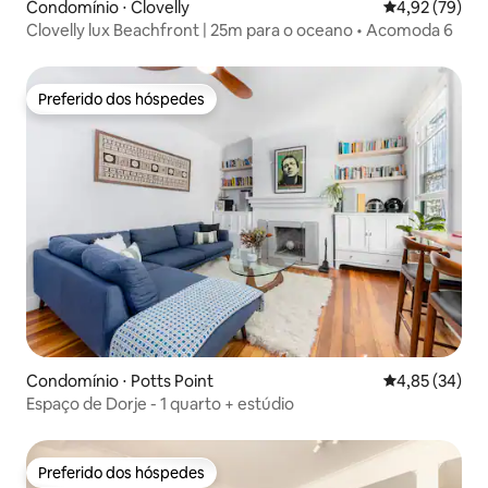
Condomínio ⋅ Clovelly
4,92 de uma a
4,92 (79)
Clovelly lux Beachfront | 25m para o oceano • Acomoda 6
Preferido dos hóspedes
Preferido dos hóspedes
Condomínio ⋅ Potts Point
4,85 de uma a
4,85 (34)
Espaço de Dorje - 1 quarto + estúdio
Preferido dos hóspedes
Preferido dos hóspedes