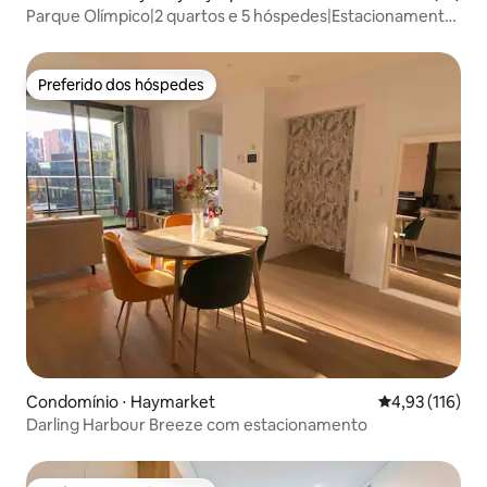
Parque Olímpico|2 quartos e 5 hóspedes|Estacionamento
gratuito|Vistas da cidade
Preferido dos hóspedes
Preferido dos hóspedes
Condomínio ⋅ Haymarket
4,93 de uma av
4,93 (116)
Darling Harbour Breeze com estacionamento