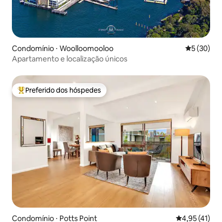
Condomínio ⋅ Woolloomooloo
5 de uma a
5 (30)
Apartamento e localização únicos
Preferido dos hóspedes
Entre os melhores preferidos dos hóspedes
Condomínio ⋅ Potts Point
4,95 de uma a
4,95 (41)