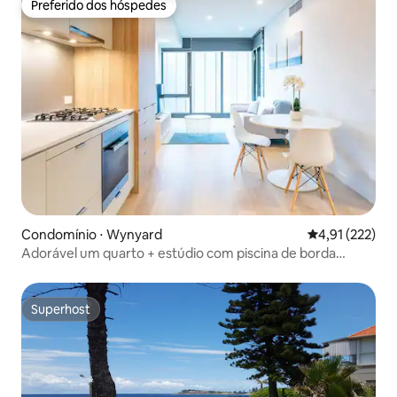
Preferido dos hóspedes
Preferido dos hóspedes
Condomínio ⋅ Wynyard
4,91 de uma av
4,91 (222)
Adorável um quarto + estúdio com piscina de borda
infinita
Superhost
Superhost