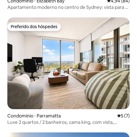
Condomínio ⋅ Elizabeth Bay
4,94 de uma av
4,94 (84)
Apartamento moderno no centro de Sydney: vista para o
porto e piscina
Preferido dos hóspedes
Preferido dos hóspedes
Condomínio ⋅ Parramatta
5 de uma 
5 (7)
Luxe 2 quartos / 2 banheiros, cama king, com vista,
piscina, spa, sauna