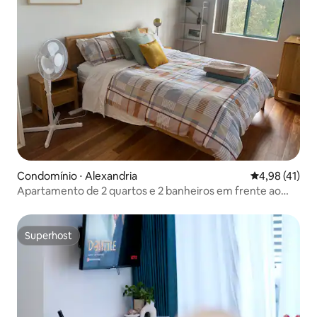
Condomínio ⋅ Alexandria
4,98 de uma a
4,98 (41)
Apartamento de 2 quartos e 2 banheiros em frente ao
Sydney Park
Superhost
Superhost