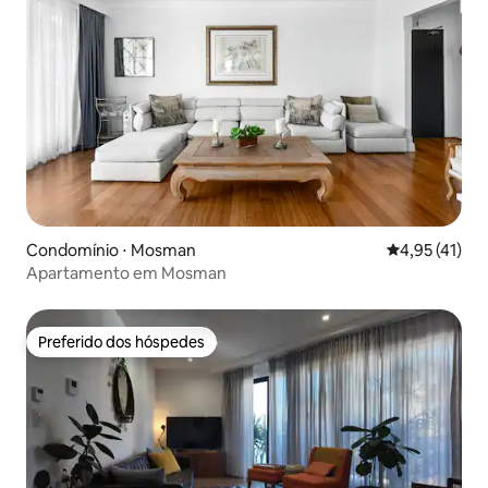
Condomínio ⋅ Mosman
4,95 de uma a
4,95 (41)
Apartamento em Mosman
Preferido dos hóspedes
Preferido dos hóspedes