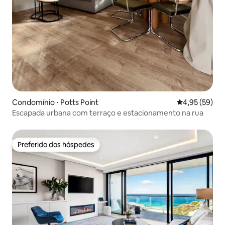
Condomínio ⋅ Potts Point
4,95 de uma a
4,95 (59)
Escapada urbana com terraço e estacionamento na rua
Preferido dos hóspedes
Preferido dos hóspedes