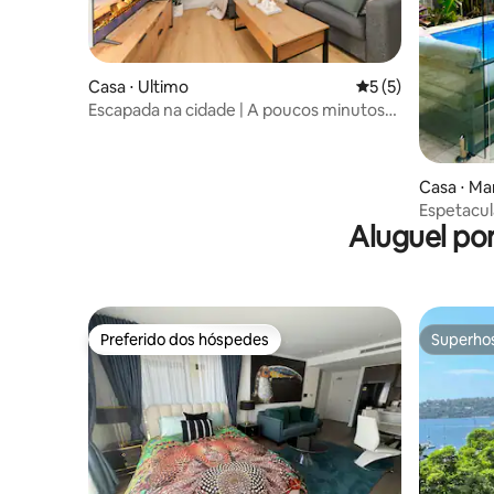
Casa ⋅ Ultimo
5 de uma avaliação
5 (5)
Escapada na cidade | A poucos minutos
de Darling Harbour e do CBD
Casa ⋅ Ma
Espetacul
Aluguel po
praia com
Preferido dos hóspedes
Superho
Preferido dos hóspedes
Superho