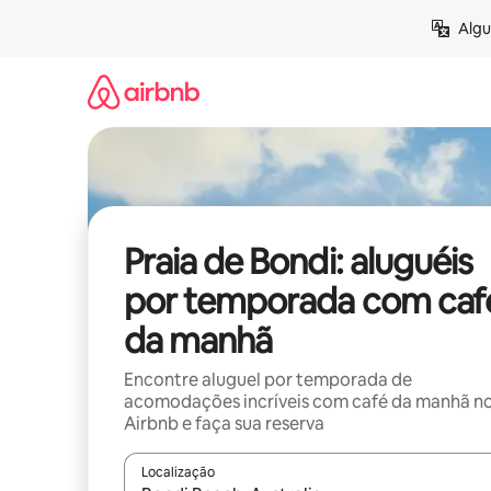
Pular
Algu
para
o
conteúdo
Praia de Bondi: aluguéis
por temporada com caf
da manhã
Encontre aluguel por temporada de
acomodações incríveis com café da manhã n
Airbnb e faça sua reserva
Localização