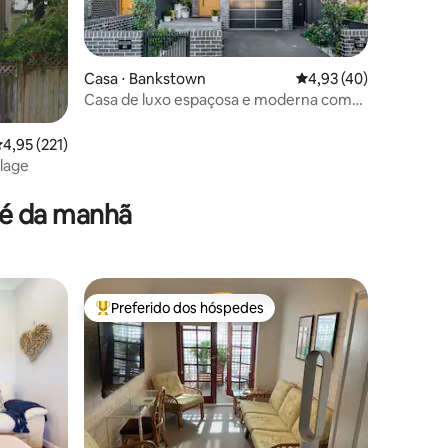
Casa ⋅ Bankstown
4,93 de uma avaliação
4,93 (40)
Casa de luxo espaçosa e moderna com
Wi-Fi, estacionamento e ar-condicionado
GRATUITOS
,95 de uma avaliação média de 5, 221 avaliações
4,95 (221)
llage
ções
fé da manhã
Preferido dos hóspedes
os hóspedes
Entre os melhores preferidos dos hóspedes