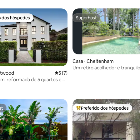
o dos hóspedes
Superhost
o dos hóspedes
Superhost
Casa ⋅ Cheltenham
Um retiro acolhedor e tranquil
stwood
5 de uma avaliação média de 5, 7 avalia
5 (7)
ém-reformada de 5 quartos em
média de 5, 52 avaliações
st
Preferido dos hóspedes
st
Entre os melhores preferidos d