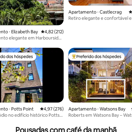
Apartamento ⋅ Castlecrag
4
Retiro elegante e confortável 
édia de 5, 198 avaliações
Bushland perto da cidade
to ⋅ Elizabeth Bay
4,82 de uma avaliação média de 5, 212 avalia
4,82 (212)
nto elegante em Harbourside
eth Bay
rido dos hóspedes
Preferido dos hóspedes
 melhores preferidos dos hóspedes
Entre os melhores preferidos d
to ⋅ Potts Point
4,97 de uma avaliação média de 5, 276 avalia
4,97 (276)
Apartamento ⋅ Watsons Bay
édia de 5, 104 avaliações
dio no edifício histórico Potts
Roberts em Watsons Bay – Wat
2030
Pousadas com café da manhã