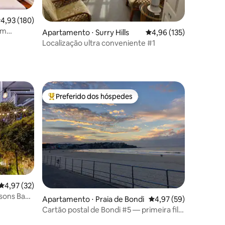
,93 de uma avaliação média de 5, 180 avaliações
4,93 (180)
em
Apartamento ⋅ Surry Hills
4,96 de uma avaliação 
4,96 (135)
Localização ultra conveniente #1
ções
Preferido dos hóspedes
os hóspedes
Entre os melhores preferidos dos hóspedes
ções
4,97 de uma avaliação média de 5, 32 avaliações
4,97 (32)
sons Bay
Apartamento ⋅ Praia de Bondi
4,97 de uma avaliação
4,97 (59)
Cartão postal de Bondi #5 — primeira fila
em Bondi Beach