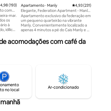
praia de
,98 de uma avaliação média de 5, 193 avaliações
4,98 (193)
Apartamento ⋅ Manly
4,93 de uma avaliação 
4,93 (231)
minutos a
rto com
Elegante, Federation Apartment - Manly
ções
Watsons 
Wharf
beira-mar.
Apartamento exclusivo da federação em
porto e 
dos os
um pequeno quarteirão na vibrante
distância
ário à
Manly. Convenientemente localizado a
um casam
, idílico
apenas 4 minutos a pé do Cais Manly e do
uma curt
dos os
terminal de ônibus, oferecendo acesso
de casam
rápido ao transporte para o CBD de
a de acomodações com café da
 livre
Sydney e além. Apartamento inteiro com
s Jantar
acesso externo privativo. Caminhada
deiras,
muito curta até a vibe de férias relaxada
to no
do centro em Manly, mas localizada em
,7 metros
uma rua residencial tranquila com
tifício
vizinhos amigáveis. Praia, lojas,
ares na
restaurantes, bares, clubes, surf, aluguel
da
de bicicletas e transporte, tudo a uma
lumbrante
curta caminhada.
ionamento
o vai
Ar-condicionado
to no local
a manhã