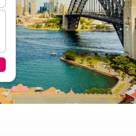
ore-os usando as seta para cima e para baixo do teclado ou tocando e