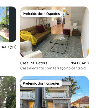
Preferido dos hóspedes
Preferido dos hóspedes
4,7 de uma avaliação média de 5, 97 avaliações
4,7 (97)
o
ções
Casa ⋅ St. Peters
4,86 de uma avaliação
4,86 (49)
Casa elegante com terraço no centro de
Sydney
Preferido dos hóspedes
os hóspedes
Preferido dos hóspedes