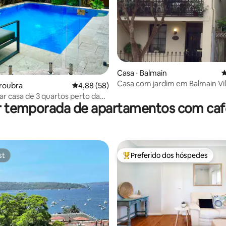
 média de 5, 5 avaliações
Casa ⋅ Balmain
4
Casa com jardim em Balmain Vi
roubra
4,88 de uma avaliação média de 5, 58 avalia
4,88 (58)
ar casa de 3 quartos perto da
r temporada de apartamentos com ca
 piscina e sauna
st
Preferido dos hóspedes
st
Entre os melhores preferidos d