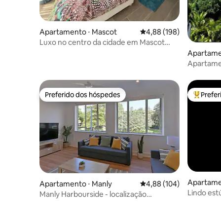
Apartamento ⋅ Mascot
4,88 de uma avaliação m
4,88 (198)
Luxo no centro da cidade em Mascot
City
Apartamen
Apartame
em Elizab
Preferido dos hóspedes
Prefe
Preferido dos hóspedes
Entre os
Apartamen
Apartamento ⋅ Manly
4,88 de uma avaliação m
4,88 (104)
Lindo estú
Manly Harbourside - localização
Point.
imbatível!