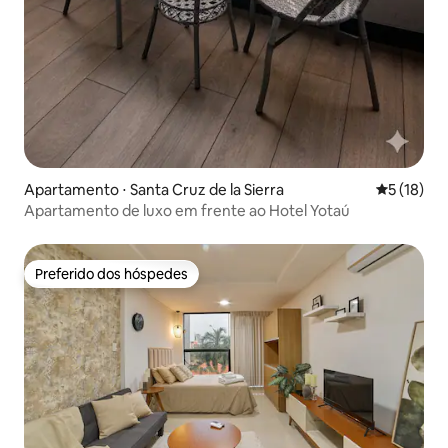
Apartamento ⋅ Santa Cruz de la Sierra
5 de uma a
5 (18)
Apartamento de luxo em frente ao Hotel Yotaú
Preferido dos hóspedes
Preferido dos hóspedes