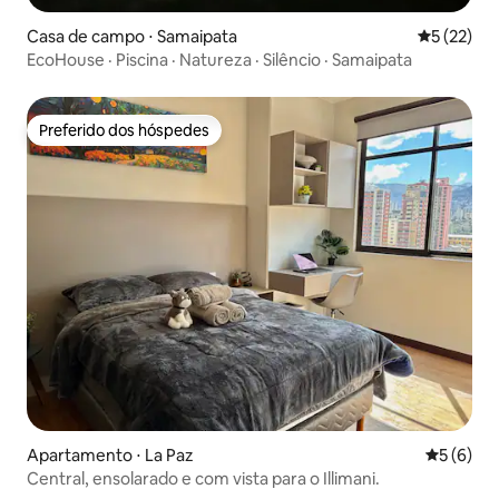
Casa de campo ⋅ Samaipata
5 de uma a
5 (22)
EcoHouse · Piscina · Natureza · Silêncio · Samaipata
Preferido dos hóspedes
Preferido dos hóspedes
Apartamento ⋅ La Paz
5 de uma 
5 (6)
Central, ensolarado e com vista para o Illimani.