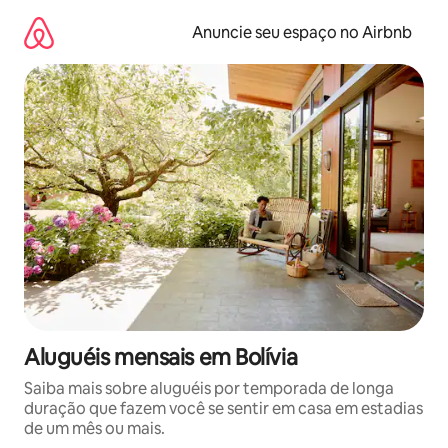
Pular
para
Anuncie seu espaço no Airbnb
o
conteúdo
Aluguéis mensais em Bolívia
Saiba mais sobre aluguéis por temporada de longa
duração que fazem você se sentir em casa em estadias
de um mês ou mais.