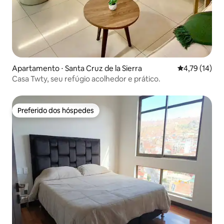
Apartamento ⋅ Santa Cruz de la Sierra
4,79 de uma a
4,79 (14)
Casa Twty, seu refúgio acolhedor e prático.
Preferido dos hóspedes
Preferido dos hóspedes