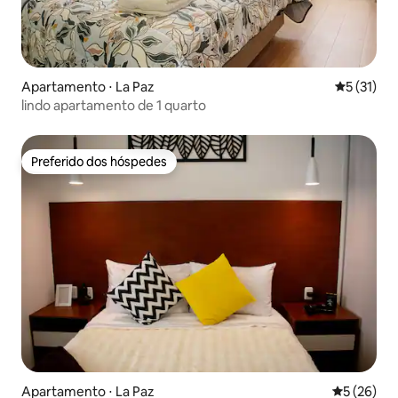
Apartamento ⋅ La Paz
5 de uma a
5 (31)
lindo apartamento de 1 quarto
Preferido dos hóspedes
Preferido dos hóspedes
Apartamento ⋅ La Paz
5 de uma a
5 (26)