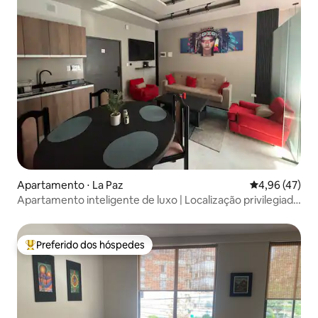
Apartamento ⋅ La Paz
4,96 de uma a
4,96 (47)
Apartamento inteligente de luxo | Localização privilegiada
| Self check-in
Preferido dos hóspedes
Entre os melhores preferidos dos hóspedes