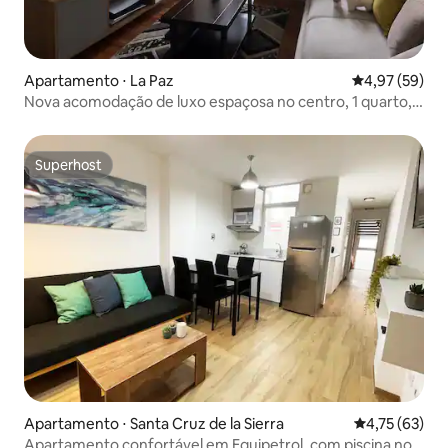
Apartamento ⋅ La Paz
4,97 de uma a
4,97 (59)
Nova acomodação de luxo espaçosa no centro, 1 quarto,
pátio privativo (entre as 1% melhores)
Superhost
Superhost
Apartamento ⋅ Santa Cruz de la Sierra
4,75 de uma a
4,75 (63)
Apartamento confortável em Equipetrol, com piscina no