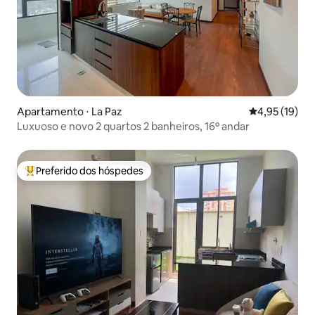
Apartamento ⋅ La Paz
4,95 de uma a
4,95 (19)
Luxuoso e novo 2 quartos 2 banheiros, 16º andar
Preferido dos hóspedes
Entre os melhores preferidos dos hóspedes