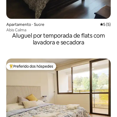
Apartamento ⋅ Sucre
5 de uma 
5 (5)
Abis Calma
Aluguel por temporada de flats com
lavadora e secadora
Preferido dos hóspedes
Entre os melhores preferidos dos hóspedes