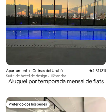
Apartamento ⋅ Colinas del Urubó
4,81 de uma a
4,81 (31)
Suíte de hotel de design • 16º andar
Aluguel por temporada mensal de flats
Preferido dos hóspedes
Preferido dos hóspedes