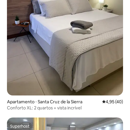
Apartamento ⋅ Santa Cruz de la Sierra
4,95 de uma a
4,95 (40)
Conforto XL: 2 quartos + vista incrível
Superhost
Superhost