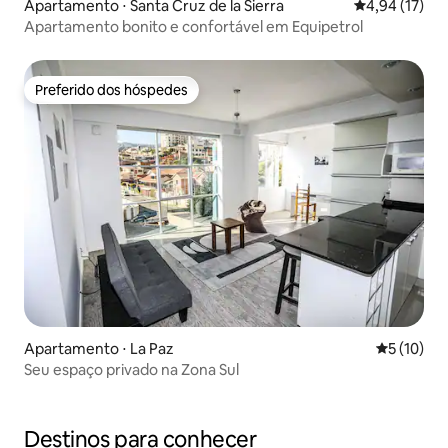
Apartamento ⋅ Santa Cruz de la Sierra
4,94 de uma a
4,94 (17)
Apartamento bonito e confortável em Equipetrol
Preferido dos hóspedes
Preferido dos hóspedes
Apartamento ⋅ La Paz
5 de uma a
5 (10)
Seu espaço privado na Zona Sul
Destinos para conhecer