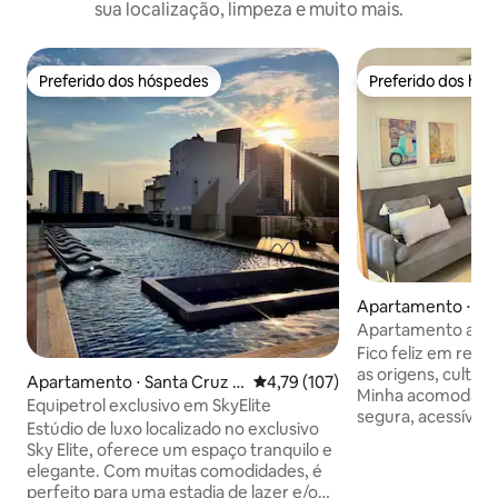
sua localização, limpeza e muito mais.
Preferido dos hóspedes
Preferido dos hó
Preferido dos hóspedes
Preferido dos hó
Apartamento ⋅ San
e la Sierra
Apartamento acol
centro, em uma á
Fico feliz em rece
as origens, cultura
Apartamento ⋅ Santa Cruz d
4,79 de uma avaliação média de 
4,79 (107)
Minha acomodação
e la Sierra
Equipetrol exclusivo em SkyElite
segura, acessível 
Estúdio de luxo localizado no exclusivo
desfrutar sem co
Sky Elite, oferece um espaço tranquilo e
tenha necessidade
elegante. Com muitas comodidades, é
em contato comigo
perfeito para uma estadia de lazer e/ou