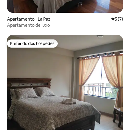
Apartamento ⋅ La Paz
5 de uma 
5 (7)
Apartamento de luxo
Preferido dos hóspedes
Preferido dos hóspedes