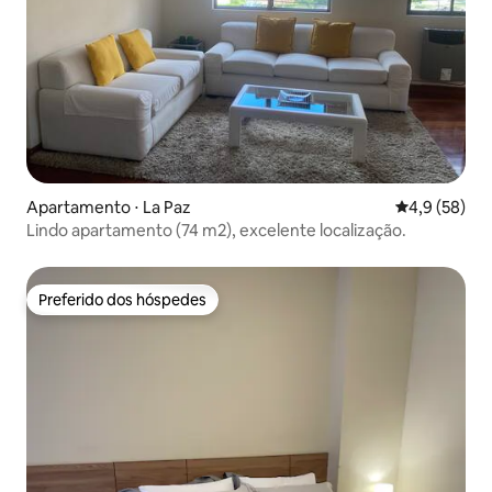
Apartamento ⋅ La Paz
4,9 de uma a
4,9 (58)
Lindo apartamento (74 m2), excelente localização.
Preferido dos hóspedes
Preferido dos hóspedes