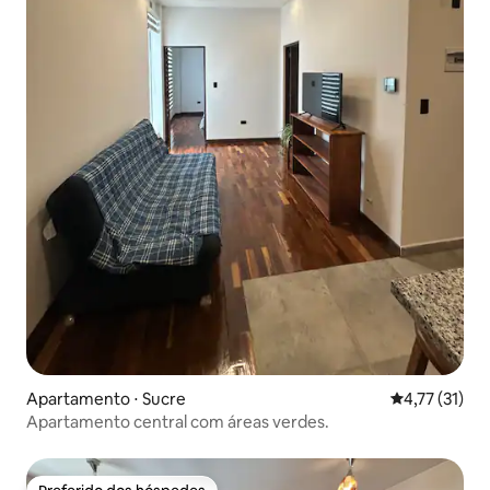
Apartamento ⋅ Sucre
4,77 de uma a
4,77 (31)
Apartamento central com áreas verdes.