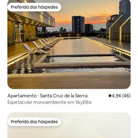
Preferido dos hóspedes
Preferido dos hóspedes
Apartamento ⋅ Santa Cruz de la Sierra
4,96 de uma a
4,96 (46)
Espetacular monoambiente em SkyElite
Preferido dos hóspedes
Preferido dos hóspedes