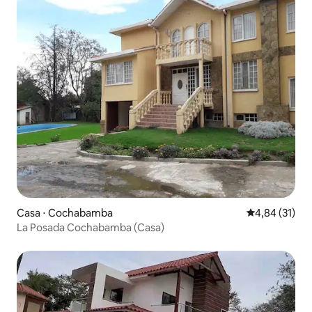
Casa ⋅ Cochabamba
4,84 de uma a
4,84 (31)
La Posada Cochabamba (Casa)