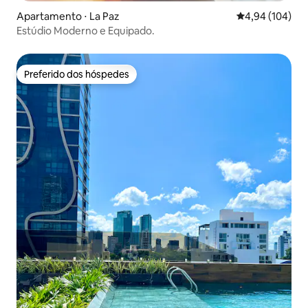
Apartamento ⋅ La Paz
4,94 de uma av
4,94 (104)
Estúdio Moderno e Equipado.
Preferido dos hóspedes
Preferido dos hóspedes