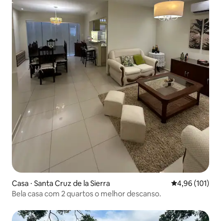
Casa ⋅ Santa Cruz de la Sierra
4,96 de uma av
4,96 (101)
Bela casa com 2 quartos o melhor descanso.