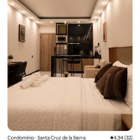
Condomínio ⋅ Santa Cruz de la Sierra
4,94 de uma a
4,94 (32)