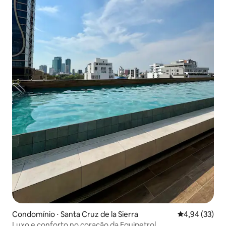
Condomínio ⋅ Santa Cruz de la Sierra
4,94 de uma a
4,94 (33)
Luxo e conforto no coração da Equipetrol