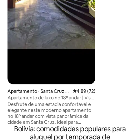
estadia incrível!
moderno, mobiliad
condicionado, Wi-F
e 55", cozinha, 2 q
lavanderia privati
amplo estacionam
entrada 24 horas po
sauna. Varanda g
vista para a cidade
Apartamento ⋅ Santa Cruz d
4,89 de uma avaliação média de
4,89 (72)
e la Sierra
Apartamento de luxo no 18º andar | Vista
para a cidade, piscinas e Netflix
Desfrute de uma estadia confortável e
elegante neste moderno apartamento
no 18º andar com vista panorâmica da
cidade em Santa Cruz. Ideal para
Bolívia: comodidades populares para
famílias, viajantes de negócios e grupos,
o apartamento oferece espaço,
aluguel por temporada de
privacidade, Wi-Fi rápido e comodidades