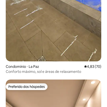
Condomínio ⋅ La Paz
4,83 de uma a
4,83 (70)
Conforto máximo, sol e áreas de relaxamento
Preferido dos hóspedes
Preferido dos hóspedes