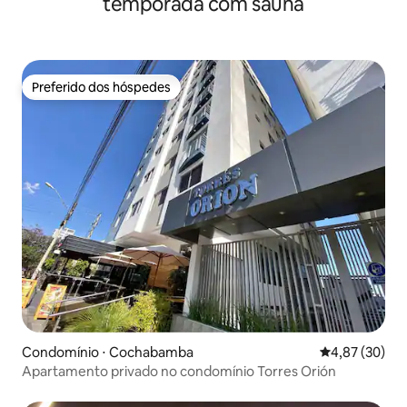
temporada com sauna
Preferido dos hóspedes
Preferido dos hóspedes
Condomínio ⋅ Cochabamba
4,87 de uma a
4,87 (30)
Apartamento privado no condomínio Torres Orión