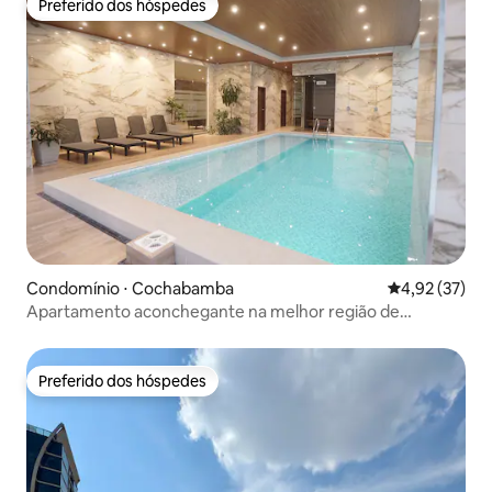
Preferido dos hóspedes
Preferido dos hóspedes
Condomínio ⋅ Cochabamba
4,92 de uma a
4,92 (37)
Apartamento aconchegante na melhor região de
Cochabamba
Preferido dos hóspedes
Preferido dos hóspedes