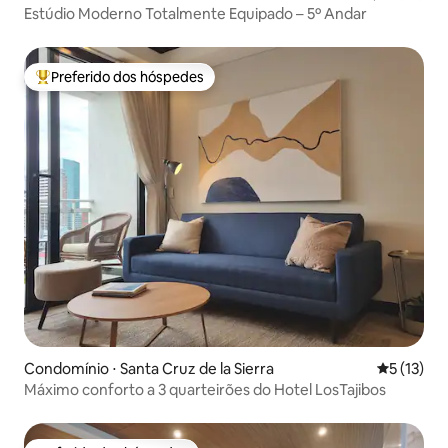
Estúdio Moderno Totalmente Equipado – 5º Andar
Preferido dos hóspedes
Entre os melhores preferidos dos hóspedes
Condomínio ⋅ Santa Cruz de la Sierra
5 de uma a
5 (13)
Máximo conforto a 3 quarteirões do Hotel LosTajibos