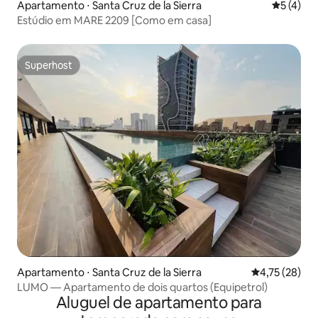
Apartamento ⋅ Santa Cruz de la Sierra
5 de uma 
5 (4)
Estúdio em MARE 2209 [Como em casa]
Superhost
Superhost
Apartamento ⋅ Santa Cruz de la Sierra
4,75 de uma a
4,75 (28)
LUMO — Apartamento de dois quartos (Equipetrol)
Aluguel de apartamento para