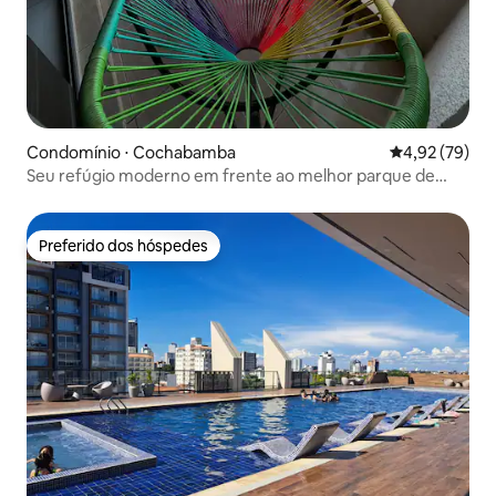
Condomínio ⋅ Cochabamba
4,92 de uma a
4,92 (79)
Seu refúgio moderno em frente ao melhor parque de
CBBA
Preferido dos hóspedes
Preferido dos hóspedes