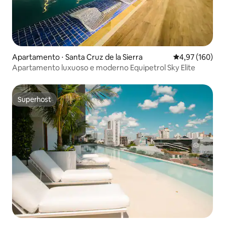
Apartamento ⋅ Santa Cruz de la Sierra
4,97 de uma av
4,97 (160)
Apartamento luxuoso e moderno Equipetrol Sky Elite
Superhost
Superhost