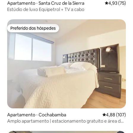
Apartamento ⋅ Santa Cruz de la Sierra
4,93 de uma a
4,93 (75)
Estúdio de luxo Equipetrol + TV a cabo
Preferido dos hóspedes
Preferido dos hóspedes
Apartamento ⋅ Cochabamba
4,88 de uma av
4,88 (107)
Amplo apartamento | estacionamento gratuito e área de
trabalho