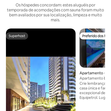
Os hóspedes concordam: estes aluguéis por
temporada de acomodações com sauna foram muito
bem avaliados por sua localização, limpeza e muito
mais.
Superhost
Preferido dos hó
Superhost
Preferido dos hó
Apartamento ⋅ Sant
erra
Apartamento boni
na melhor região.
Crie lembranças i
casa única e famil
excepcional de 12
Equipetrol. Lugar 
descansar ou tra
tempo perto de di