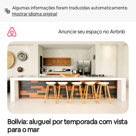
Pular
Algumas informações foram traduzidas automaticamente. 
para
Mostrar idioma original
o
conteúdo
Anuncie seu espaço no Airbnb
Bolívia: aluguel por temporada com vista
para o mar