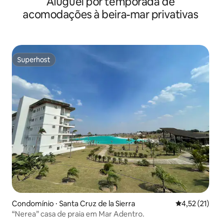
Aluguel por temporada de
acomodações à beira-mar privativas
Superhost
Superhost
Condomínio ⋅ Santa Cruz de la Sierra
4,52 de uma a
4,52 (21)
“Nerea” casa de praia em Mar Adentro.