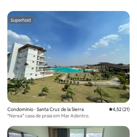
Superhost
Superhost
Condomínio ⋅ Santa Cruz de la Sierra
4,52 de uma a
4,52 (21)
“Nerea” casa de praia em Mar Adentro.