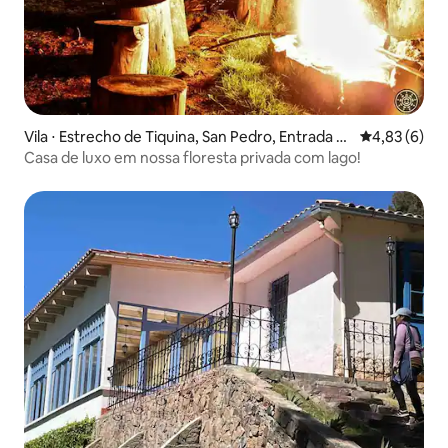
Vila ⋅ Estrecho de Tiquina, San Pedro, Entrada a
4,83 de uma 
4,83 (6)
Tito Yupanqui
Casa de luxo em nossa floresta privada com lago!