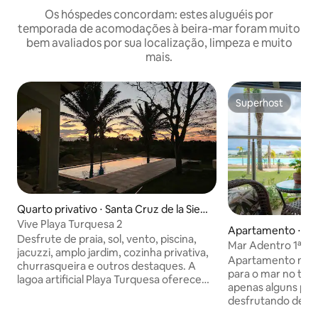
Os hóspedes concordam: estes aluguéis por
temporada de acomodações à beira-mar foram muito
bem avaliados por sua localização, limpeza e muito
mais.
Superhost
Superhost
Quarto privativo ⋅ Santa Cruz de la Sierr
a
Vive Playa Turquesa 2
Apartamento ⋅ San
Desfrute de praia, sol, vento, piscina,
e la Sierra
Mar Adentro 1ª fi
jacuzzi, amplo jardim, cozinha privativa,
Apartamento na pr
churrasqueira e outros destaques. A
para o mar no tér
lagoa artificial Playa Turquesa oferece
apenas alguns pas
água limpa e cintilante, uma praia de
desfrutando de u
areia com espreguiçadeiras, cursos de
piscinas da Améric