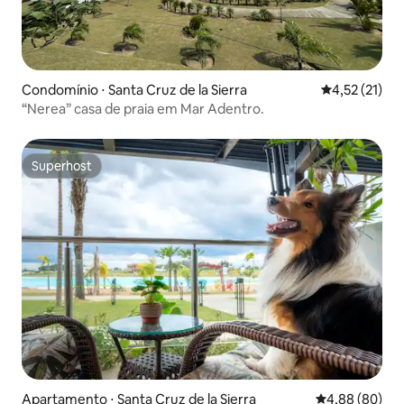
Condomínio ⋅ Santa Cruz de la Sierra
4,52 de uma a
4,52 (21)
“Nerea” casa de praia em Mar Adentro.
Superhost
Superhost
Apartamento ⋅ Santa Cruz de la Sierra
4,88 de uma av
4,88 (80)