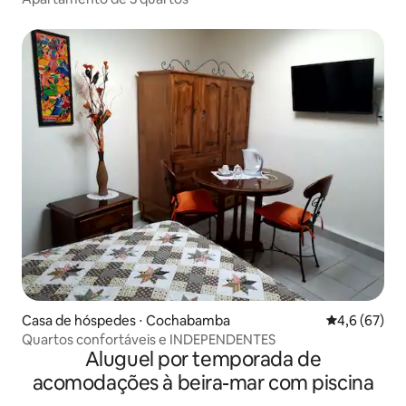
Casa de hóspedes ⋅ Cochabamba
4,6 de uma a
4,6 (67)
Quartos confortáveis e INDEPENDENTES
Aluguel por temporada de
acomodações à beira-mar com piscina