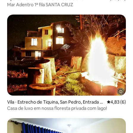
Mar Adentro 1ª fila SANTA CRUZ
Vila ⋅ Estrecho de Tiquina, San Pedro, Entrada a
4,83 de uma 
4,83 (6)
Tito Yupanqui
Casa de luxo em nossa floresta privada com lago!