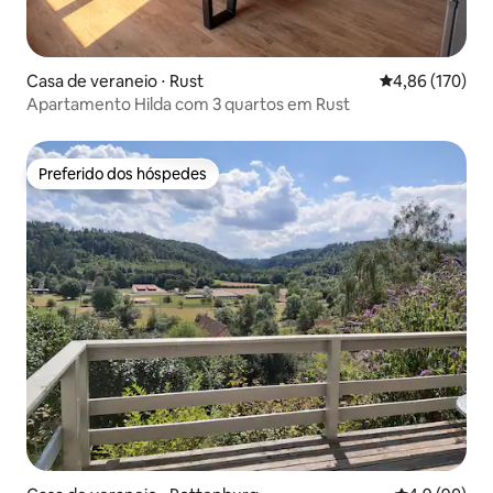
Casa de veraneio ⋅ Rust
4,86 de uma av
4,86 (170)
Apartamento Hilda com 3 quartos em Rust
Preferido dos hóspedes
Preferido dos hóspedes