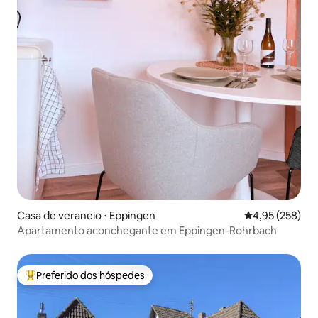
Casa de veraneio ⋅ Eppingen
4,95 de uma av
4,95 (258)
Apartamento aconchegante em Eppingen-Rohrbach
Preferido dos hóspedes
Entre os melhores preferidos dos hóspedes