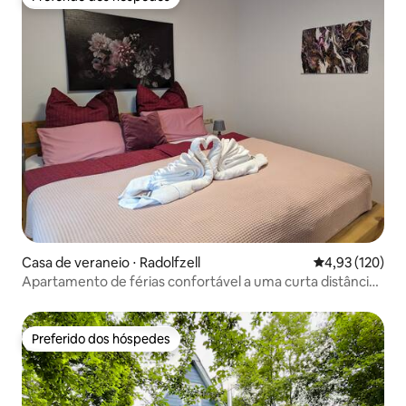
Preferido dos hóspedes
Casa de veraneio ⋅ Radolfzell
4,93 de uma av
4,93 (120)
Apartamento de férias confortável a uma curta distância
do lago
Preferido dos hóspedes
Preferido dos hóspedes