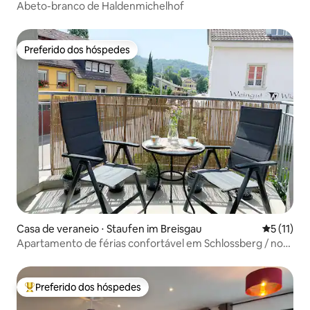
Abeto-branco de Haldenmichelhof
Preferido dos hóspedes
Preferido dos hóspedes
Casa de veraneio ⋅ Staufen im Breisgau
5 de uma a
5 (11)
Apartamento de férias confortável em Schlossberg / no
centro
Preferido dos hóspedes
Entre os melhores preferidos dos hóspedes