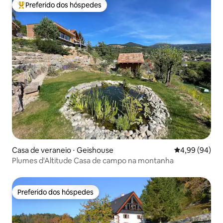
Preferido dos hóspedes
Entre os melhores preferidos dos hóspedes
Casa de veraneio ⋅ Geishouse
4,99 de uma av
4,99 (94)
Plumes d'Altitude Casa de campo na montanha
Preferido dos hóspedes
Preferido dos hóspedes