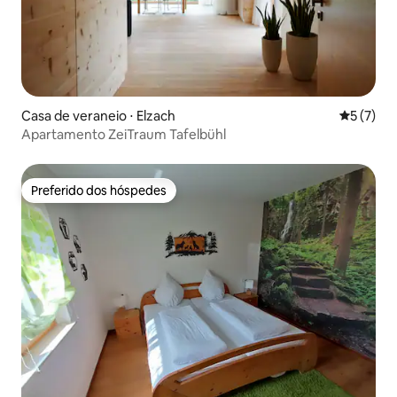
Casa de veraneio ⋅ Elzach
5 de uma 
5 (7)
Apartamento ZeiTraum Tafelbühl
Preferido dos hóspedes
Preferido dos hóspedes