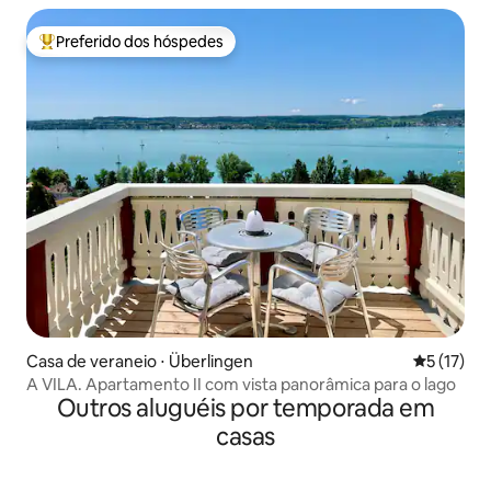
Preferido dos hóspedes
Entre os melhores preferidos dos hóspedes
Casa de veraneio ⋅ Überlingen
5 de uma a
5 (17)
A VILA. Apartamento II com vista panorâmica para o lago
Outros aluguéis por temporada em
casas