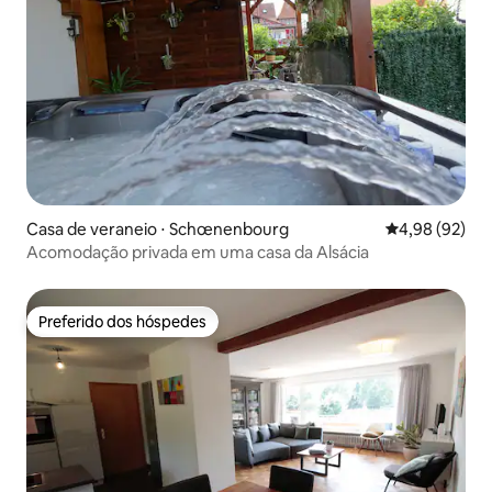
Casa de veraneio ⋅ Schœnenbourg
4,98 de uma a
4,98 (92)
Acomodação privada em uma casa da Alsácia
Preferido dos hóspedes
Preferido dos hóspedes