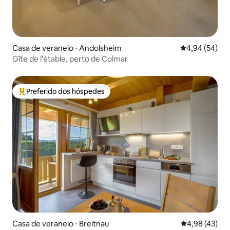
Casa de veraneio ⋅ Andolsheim
4,94 de uma a
4,94 (54)
Gîte de l'étable, perto de Colmar
Preferido dos hóspedes
Entre os melhores preferidos dos hóspedes
Casa de veraneio ⋅ Breitnau
4,98 de uma a
4,98 (43)