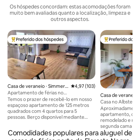
Os hóspedes concordam: estas acomodações foram
muito bem avaliadas quanto a localização, limpeza e
outros aspectos.
Preferido dos hóspedes
Preferido dos 
Entre os melhores preferidos dos hóspedes
Entre os melhore
Casa de veraneio ⋅ Simmers
4,97 de uma avaliação média de 
4,97 (103)
feld
Apartamento de férias no
Casa de veraneio 
Simmersfelder Blick
Temos o prazer de recebê-lo em nosso
Casa no Albsteig
espaçoso apartamento de 125 metros
jardim
Aproximadamente
quadrados com 4 quartos para 5
apartamento, co
pessoas. Berço disponível mediante
remodelado e ren
solicitação. O apartamento convida com
segunda cama é u
uma área de estar aconchegante para
Comodidades populares para aluguel de
que pode ser colo
relaxar, mas ao mesmo tempo é um
sala de estar. Dir