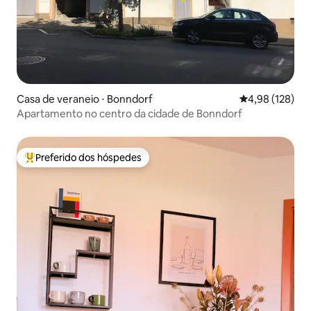
Casa de veraneio ⋅ Bonndorf
4,98 de uma av
4,98 (128)
Apartamento no centro da cidade de Bonndorf
Preferido dos hóspedes
Entre os melhores preferidos dos hóspedes