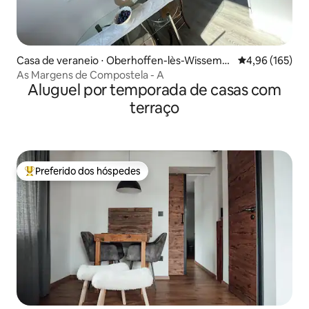
Casa de veraneio ⋅ Oberhoffen-lès-Wissemb
4,96 de uma av
4,96 (165)
ourg
As Margens de Compostela - A
Aluguel por temporada de casas com
terraço
Preferido dos hóspedes
Entre os melhores preferidos dos hóspedes