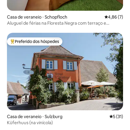
Casa de veraneio ⋅ Schopfloch
4,86 de uma 
4,86 (7)
Aluguel de férias na Floresta Negra com terraço e
estacionamento
Preferido dos hóspedes
Entre os melhores preferidos dos hóspedes
Casa de veraneio ⋅ Sulzburg
5 de uma a
5 (31)
Küferhuus (na vinícola)