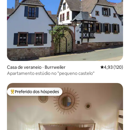
Casa de veraneio ⋅ Burrweiler
4,93 de uma av
4,93 (120)
Apartamento estúdio no "pequeno castelo"
Preferido dos hóspedes
Entre os melhores preferidos dos hóspedes