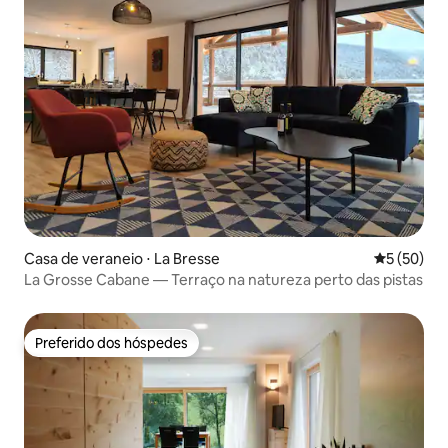
Casa de veraneio ⋅ La Bresse
5 de uma a
5 (50)
La Grosse Cabane — Terraço na natureza perto das pistas
Preferido dos hóspedes
Preferido dos hóspedes