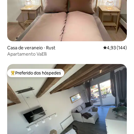
Casa de veraneio ⋅ Rust
4,93 de uma av
4,93 (144)
Apartamento VaElli
Preferido dos hóspedes
Entre os melhores preferidos dos hóspedes