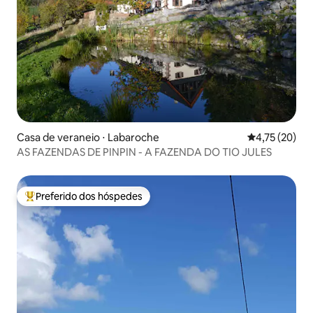
Casa de veraneio ⋅ Labaroche
4,75 de uma a
4,75 (20)
AS FAZENDAS DE PINPIN - A FAZENDA DO TIO JULES
Preferido dos hóspedes
Entre os melhores preferidos dos hóspedes