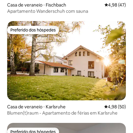
Casa de veraneio ⋅ Fischbach
4,98 de uma a
4,98 (47)
Apartamento Wanderschuh com sauna
Preferido dos hóspedes
Preferido dos hóspedes
Casa de veraneio ⋅ Karlsruhe
4,98 de uma a
4,98 (50)
Blumen(t)raum - Apartamento de férias em Karlsruhe
Preferido dos hóspedes