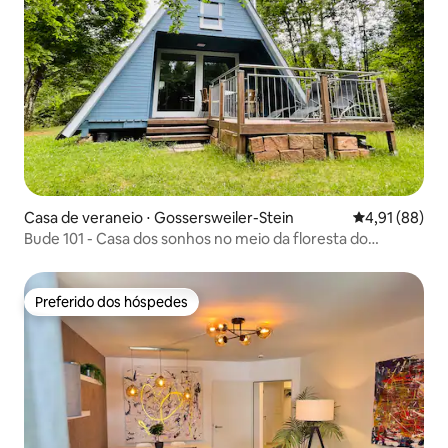
Casa de veraneio ⋅ Gossersweiler-Stein
4,91 de uma a
4,91 (88)
Bude 101 - Casa dos sonhos no meio da floresta do
Palatinado
Preferido dos hóspedes
Preferido dos hóspedes