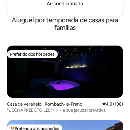
Ar-condicionado
Aluguel por temporada de casas para
famílias
Preferido dos hóspedes
Preferido dos hóspedes
Casa de veraneio ⋅ Rombach-le-Franc
4,9 de uma av
4,9 (108)
"L'ECHAPPEE ETOILEE"⭐⭐⭐ e sua jacuzzi privativa
Preferido dos hóspedes