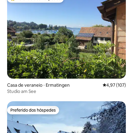
Entre os melhores preferidos dos hóspedes
Casa de veraneio ⋅ Ermatingen
4,97 de uma av
4,97 (107)
Studio am See
Preferido dos hóspedes
Preferido dos hóspedes