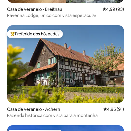
Casa de veraneio ⋅ Breitnau
4,99 de uma a
4,99 (93)
Ravenna Lodge, único com vista espetacular
Preferido dos hóspedes
Entre os melhores preferidos dos hóspedes
Casa de veraneio ⋅ Achern
4,95 de uma a
4,95 (91)
Fazenda histórica com vista para a montanha