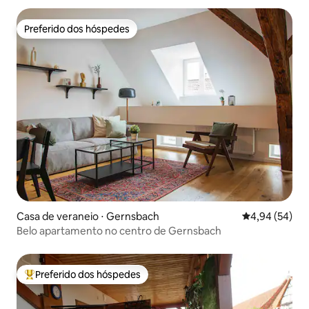
Preferido dos hóspedes
Preferido dos hóspedes
Casa de veraneio ⋅ Gernsbach
4,94 de uma a
4,94 (54)
Belo apartamento no centro de Gernsbach
Preferido dos hóspedes
Entre os melhores preferidos dos hóspedes