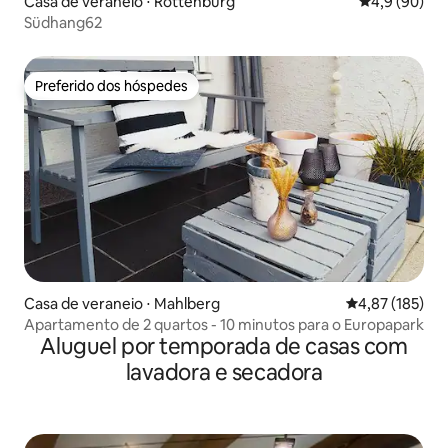
Casa de veraneio ⋅ Rottenburg
4,9 de uma a
4,9 (90)
Südhang62
Preferido dos hóspedes
Preferido dos hóspedes
Casa de veraneio ⋅ Mahlberg
4,87 de uma av
4,87 (185)
Apartamento de 2 quartos - 10 minutos para o Europapark
Aluguel por temporada de casas com
lavadora e secadora