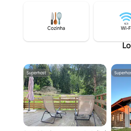
sobre a cama, paredes de madeira, um
coração d
chuveiro de efeito chuva na floresta ou
recarrega
um lavatório de pedra verdadeiro: os
harmonios
amantes do design não ficarão
noite, co
desapontados com os muitos detalhes
cama, adm
Cozinha
Wi-F
de alta qualidade. Localizado
brilho das
diretamente na orla da floresta, o
natureza.
Fabelwald é perfeito para os amantes da
Lo
natureza.
Superhost
Superho
Superhost
Superho