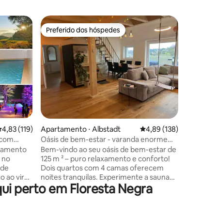
Apartame
Preferido dos hóspedes
Preferi
Preferido dos hóspedes
Preferi
Férias e
Bem-vind
Conosco,
esquiar, o
Patrimôni
relaxar n
Rehbachh
encostas 
Negra do
aldeia, n
ções
,83 de uma avaliação média de 5, 119 avaliações
4,83 (119)
Apartamento ⋅ Albstadt
4,89 de uma avaliação 
4,89 (138)
Estilosa
prados e
a com
Oásis de bem-estar - varanda enorme
próximas 
com sauna privativa
rtamento
Bem-vindo ao seu oásis de bem-estar de
Schluchs
 no
125 m ² – puro relaxamento e conforto!
fotos po
 de
Dois quartos com 4 camas oferecem
site!
o ao virar
noites tranquilas. Experimente a sauna
ui perto em Floresta Negra
para 4 pessoas com pedra do Himalaia, o
e terraço
chuveiro XXL e a varanda com banheira
-estar com
de hidromassagem, churrasqueira e
ília ganha
mesa de jantar – com vistas panorâmicas