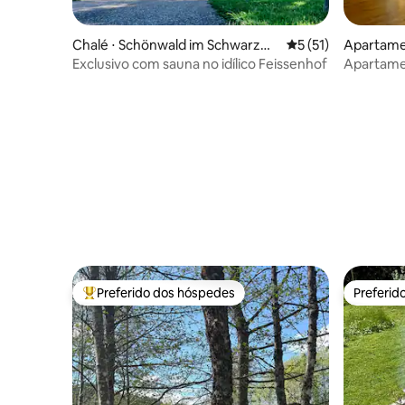
Chalé ⋅ Schönwald im Schwarzwa
5 de uma avaliação 
5 (51)
Apartame
ld
n im Sch
Exclusivo com sauna no idílico Feissenhof
Apartame
Floresta 
Preferido dos hóspedes
Preferid
Entre os melhores preferidos dos hóspedes
Preferid