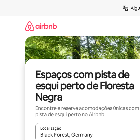
Pular
Algu
para
o
conteúdo
Espaços com pista de
esqui perto de Floresta
Negra
Encontre e reserve acomodações únicas com
pista de esqui perto no Airbnb
Localização
Quando os resultados estiverem disponíveis, expl