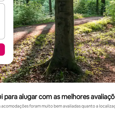
i para alugar com as melhores avaliaçõ
 acomodações foram muito bem avaliadas quanto a localizaçã