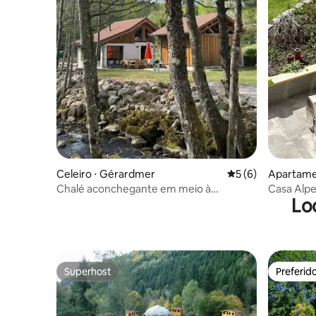
Celeiro ⋅ Gérardmer
5 de uma avaliação
5 (6)
Apartame
Chalé aconchegante em meio à
Casa Alpe
Lo
natureza em Gérardmer
Bergglüc
Superhost
Preferid
Superhost
Preferid