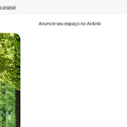
 original
Anuncie seu espaço no Airbnb
 deslizando o dedo na tela.