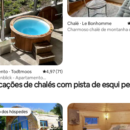
Chalé ⋅ Le Bonhomme
4
Charmoso chalé de montanha 
 média de 5, 6 avaliações
nto ⋅ Todtmoos
4,97 de uma avaliação média de 5, 71 avalia
4,97 (71)
nblick - Apartamento
cações de chalés com pista de esqui pe
k
o dos hóspedes
o dos hóspedes