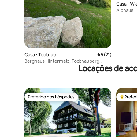
Casa ⋅ Wi
Albhaus H
natureza
Casa ⋅ Todtnau
5 de uma avaliação 
5 (21)
Berghaus Hintermatt, Todtnauberg
Locações de aco
"Apartamento panorâmico"
Preferido dos hóspedes
Prefe
Preferido dos hóspedes
Entre os