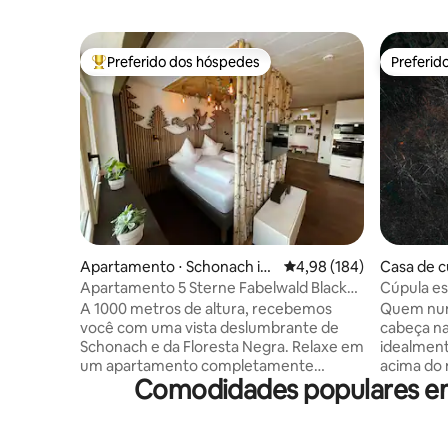
Preferido dos hóspedes
Preferid
Entre os melhores preferidos dos hóspedes
Preferid
Apartamento ⋅ Schonach im
4,98 de uma avaliação m
4,98 (184)
Casa de c
Schwarzwald
Apartamento 5 Sterne Fabelwald Black
Cúpula est
Forest
natureza
A 1000 metros de altura, recebemos
Quem nun
você com uma vista deslumbrante de
cabeça na
Schonach e da Floresta Negra. Relaxe em
idealment
um apartamento completamente
acima do 
Comodidades populares em 
renovado em 2023 com equipamentos
floresta d
ultramodernos e muito amor pelos
vizinhos, 
detalhes. Seja uma árvore de verdade na
Situado e
sala de estar, um cobertor de flores
parte inf