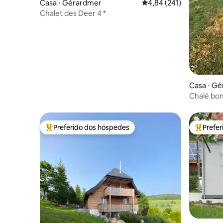
Casa ⋅ Gérardmer
4,84 de uma avaliação m
4,84 (241)
Chalet des Deer 4 *
Casa ⋅ G
Chalé bo
Preferido dos hóspedes
Prefe
Entre os melhores preferidos dos hóspedes
Entre os