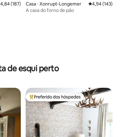
ções
,84 de uma avaliação média de 5, 187 avaliações
4,84 (187)
Casa ⋅ Xonrupt-Longemer
4,94 de uma avaliação 
4,94 (143)
A casa do forno de pão
a de esqui perto
Preferido dos hóspedes
Entre os melhores preferidos dos hóspedes