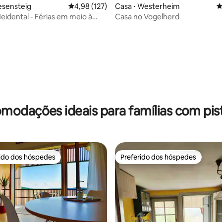
esensteig
4,98 de uma avaliação média de 5, 127 avalia
4,98 (127)
Casa ⋅ Westerheim
4
eidental - Férias em meio à
Casa no Vogelherd
média de 5, 21 avaliações
modações ideais para famílias com pist
rido dos hóspedes
Preferido dos hóspedes
 melhores preferidos dos hóspedes
Preferido dos hóspedes