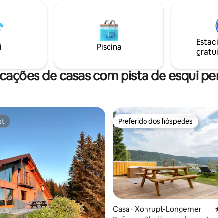
o parque dos alpacas, venha
o valor do seu dinheiro! A cozi
r as baterias em um lugar tão
moderna está totalmente equi
o quanto estético. Ao cair da
banheiro está equipado com p
nfortavelmente instalado na sua
de higiene pessoal e um secad
Estac
ire o fascinante espetáculo do
cabelo. As cachoeiras Triberg f
i
Piscina
gratui
 estrelas e vibre com os sons da
uma curta distância a pé. Ou pa
paraíso dos escorregadores 🛝
cações de casas com pista de esqui pe
st
Preferido dos hóspedes
st
Preferido dos hóspedes
Casa ⋅ Xonrupt-Longemer