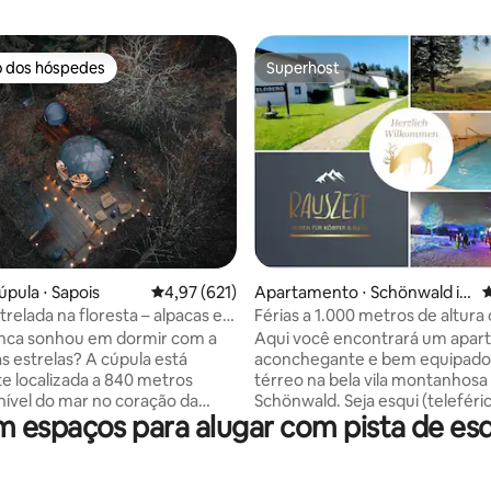
o dos hóspedes
Superhost
o dos hóspedes
Superhost
édia de 5, 184 avaliações
úpula ⋅ Sapois
4,97 de uma avaliação média de 5, 621 avalia
4,97 (621)
Apartamento ⋅ Schönwald i
4
m Schwarzwald
relada na floresta – alpacas e
Férias a 1.000 metros de altur
 em Gérardmer
piscina e sauna
ca sonhou em dormir com a
Aqui você encontrará um apa
s estrelas? A cúpula está
aconchegante e bem equipado
e localizada a 840 metros
térreo na bela vila montanhosa
nível do mar no coração da
Schönwald. Seja esqui (teleféric
espaços para alugar com pista de esq
os Vosges, isolada de todos os
da esquina), caminhadas ou
para uma tranquilidade ideal.
simplesmente relaxar no grand
m um terraço de madeira, na
com jardim ou na área de bem
erior da nossa fazenda e no
piscina e sauna. Aqui toda a fam