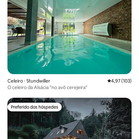
Celeiro ⋅ Stundwiller
4,97 de uma av
4,97 (103)
O celeiro da Alsácia "no avô cerejeira"
Preferido dos hóspedes
Preferido dos hóspedes