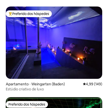
Preferido dos hóspedes
Entre os melhores preferidos dos hóspedes
Apartamento ⋅ Weingarten (Baden)
4,99 de uma av
4,99 (149)
Estúdio criativo de luxo
Preferido dos hóspedes
Preferido dos hóspedes