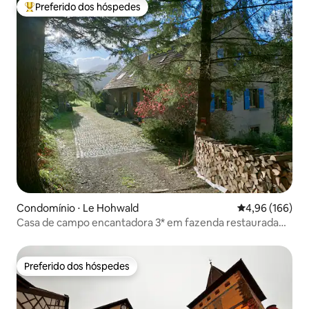
Preferido dos hóspedes
Entre os melhores preferidos dos hóspedes
Condomínio ⋅ Le Hohwald
4,96 de uma av
4,96 (166)
Casa de campo encantadora 3* em fazenda restaurada
do século XIX
Preferido dos hóspedes
Preferido dos hóspedes