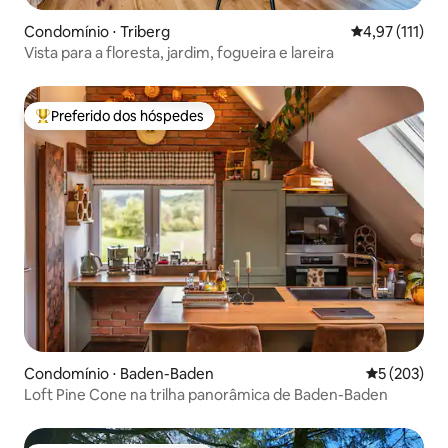
Condomínio ⋅ Triberg
4,97 de uma av
4,97 (111)
Vista para a floresta, jardim, fogueira e lareira
Preferido dos hóspedes
Entre os melhores preferidos dos hóspedes
Condomínio ⋅ Baden-Baden
5 de uma av
5 (203)
Loft Pine Cone na trilha panorâmica de Baden-Baden