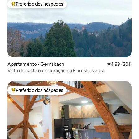
Preferido dos hóspedes
Entre os melhores preferidos dos hóspedes
Apartamento ⋅ Gernsbach
4,99 de uma av
4,99 (201)
Vista do castelo no coração da Floresta Negra
Preferido dos hóspedes
Entre os melhores preferidos dos hóspedes