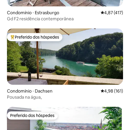
Condomínio ⋅ Estrasburgo
4,87 de uma av
4,87 (417)
Gd F2 residência contemporânea
Preferido dos hóspedes
Entre os melhores preferidos dos hóspedes
Condomínio ⋅ Dachsen
4,98 de uma av
4,98 (161)
Pousada na água,
Preferido dos hóspedes
Preferido dos hóspedes