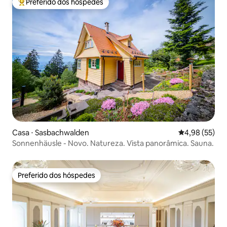
Preferido dos hóspedes
Entre os melhores preferidos dos hóspedes
Casa ⋅ Sasbachwalden
4,98 de uma a
4,98 (55)
Sonnenhäusle - Novo. Natureza. Vista panorâmica. Sauna.
Preferido dos hóspedes
Preferido dos hóspedes