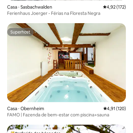
Casa ⋅ Sasbachwalden
4,92 de uma av
4,92 (172)
Ferienhaus Joerger - Férias na Floresta Negra
Superhost
Superhost
Casa ⋅ Obernheim
4,91 de uma av
4,91 (120)
FAMO | Fazenda de bem-estar com piscina+sauna