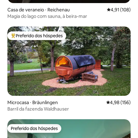
Casa de veraneio ⋅ Reichenau
4,91 de uma av
4,91 (108)
Magia do lago com sauna, à beira-mar
Preferido dos hóspedes
Entre os melhores preferidos dos hóspedes
Microcasa ⋅ Bräunlingen
4,98 de uma av
4,98 (156)
Barril da fazenda Waldhauser
Preferido dos hóspedes
Preferido dos hóspedes