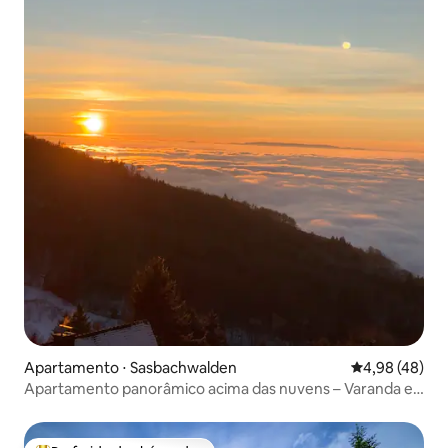
Apartamento ⋅ Sasbachwalden
4,98 de uma a
4,98 (48)
Apartamento panorâmico acima das nuvens – Varanda e
tranquilidade