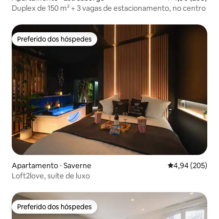
Duplex de 150 m² + 3 vagas de estacionamento, no centro
Preferido dos hóspedes
Preferido dos hóspedes
Apartamento ⋅ Saverne
4,94 de uma ava
4,94 (205)
Loft2love, suíte de luxo
Preferido dos hóspedes
Preferido dos hóspedes