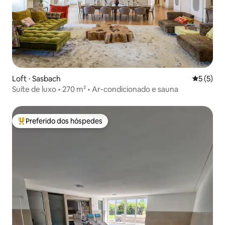
Loft ⋅ Sasbach
5 de uma 
5 (5)
Suíte de luxo • 270 m² • Ar-condicionado e sauna
Preferido dos hóspedes
Entre os melhores preferidos dos hóspedes