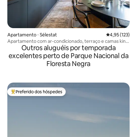
Apartamento ⋅ Sélestat
4,95 de uma av
4,95 (123)
Apartamento com ar-condicionado, terraço e camas king
Outros aluguéis por temporada
size
excelentes perto de Parque Nacional da
Floresta Negra
Preferido dos hóspedes
Entre os melhores preferidos dos hóspedes