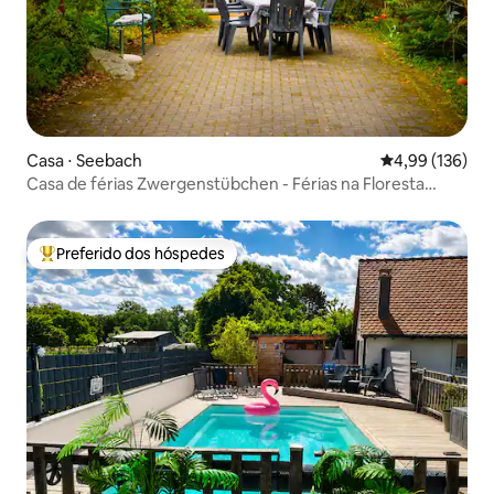
Casa ⋅ Seebach
4,99 de uma av
4,99 (136)
Casa de férias Zwergenstübchen - Férias na Floresta
Negra
Preferido dos hóspedes
Entre os melhores preferidos dos hóspedes