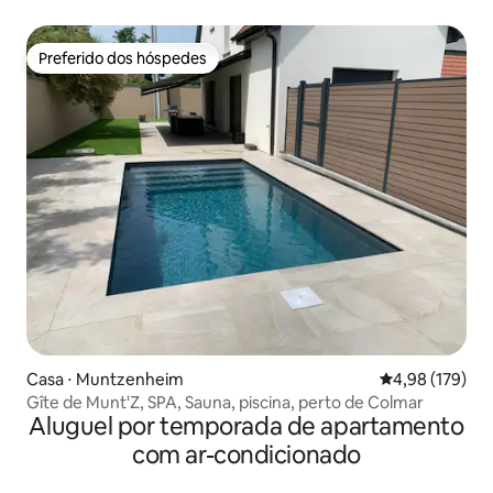
Preferido dos hóspedes
Preferido dos hóspedes
Casa ⋅ Muntzenheim
4,98 de uma av
4,98 (179)
Gîte de Munt'Z, SPA, Sauna, piscina, perto de Colmar
Aluguel por temporada de apartamento
com ar-condicionado