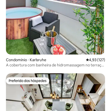
Condomínio ⋅ Karlsruhe
4,93 de uma av
4,93 (127)
A cobertura com banheira de hidromassagem no terraço
e vista
Preferido dos hóspedes
Preferido dos hóspedes