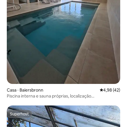
Casa ⋅ Baiersbronn
4,98 de uma a
4,98 (42)
Piscina interna e sauna próprias, localização
absolutamente tranquila
Superhost
Superhost