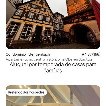
Condomínio ⋅ Gengenbach
4,87 de uma av
4,87 (166)
Apartamento no centro histórico na Oberen Stadttor
Aluguel por temporada de casas para
famílias
Preferido dos hóspedes
Preferido dos hóspedes