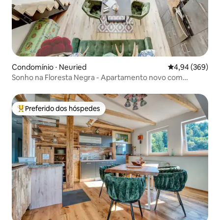
Condomínio ⋅ Neuried
4,94 de uma ava
4,94 (369)
Sonho na Floresta Negra - Apartamento novo com
terraço!
Preferido dos hóspedes
Entre os melhores preferidos dos hóspedes