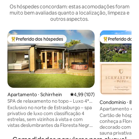
Os hóspedes concordam: estas acomodações foram
muito bem avaliadas quanto a localização, limpeza e
outros aspectos.
Preferido dos hóspedes
Preferido dos 
Entre os melhores preferidos dos hóspedes
Entre os melhore
Apartamento ⋅ Schirrhein
4,99 de uma avaliação média de 
4,99 (107)
SPA de relaxamento no topo – Luxo 4*
Condomínio ⋅ Bai
com vista e spa privativo
Exclusivo no norte de Estrasburgo – spa
Apartamento + sa
privativo de luxo com classificação 4
hóspede regional i
Cartão de hóspede 
estrelas, sem vizinhos à vista e com
conheça a Floresta Neg
vistas deslumbrantes da Floresta Negra,
decorado com car
a 25 minutos de Estrasburgo e Baden-
sauna privativa, t
Baden, a 10 minutos de Haguenau, a 1
coração da Flores