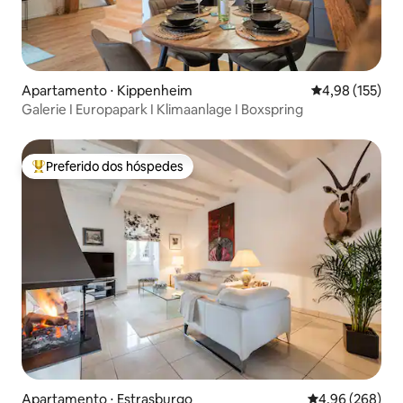
Apartamento ⋅ Kippenheim
4,98 de uma av
4,98 (155)
Galerie I Europapark I Klimaanlage I Boxspring
Preferido dos hóspedes
Entre os melhores preferidos dos hóspedes
Apartamento ⋅ Estrasburgo
4,96 de uma ava
4,96 (268)