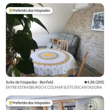
Preferido dos hóspedes
Entre os melhores preferidos dos hóspedes
Suíte de hóspedes ⋅ Benfeld
4,96 de uma ava
4,96 (205)
ENTRE ESTRASBURGO E COLMAR SUÍTE ENCANTADORA
Preferido dos hóspedes
Entre os melhores preferidos dos hóspedes