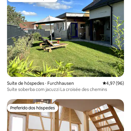
Preferido dos hóspedes
Suíte de hóspedes ⋅ Furchhausen
4,97 de uma a
4,97 (96)
Suíte soberba com jacuzzi La croisée des chemins
Preferido dos hóspedes
Preferido dos hóspedes