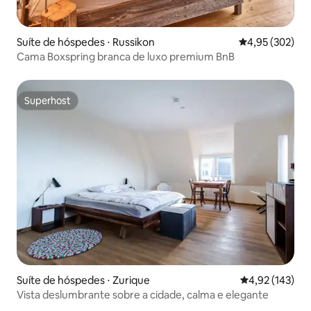
Suíte de hóspedes ⋅ Russikon
4,95 de uma av
4,95 (302)
Cama Boxspring branca de luxo premium BnB
Superhost
Superhost
Suíte de hóspedes ⋅ Zurique
4,92 de uma av
4,92 (143)
Vista deslumbrante sobre a cidade, calma e elegante