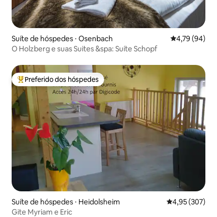
Suíte de hóspedes ⋅ Osenbach
4,79 de uma a
4,79 (94)
O Holzberg e suas Suites &spa: Suíte Schopf
Preferido dos hóspedes
Entre os melhores preferidos dos hóspedes
Suíte de hóspedes ⋅ Heidolsheim
4,95 de uma av
4,95 (307)
Gite Myriam e Eric