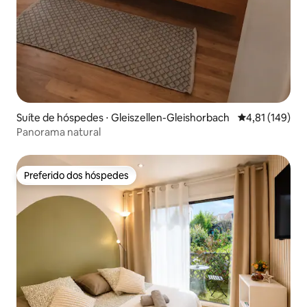
Suíte de hóspedes ⋅ Gleiszellen-Gleishorbach
4,81 de uma av
4,81 (149)
Panorama natural
Preferido dos hóspedes
Preferido dos hóspedes