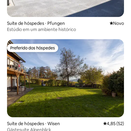
Suíte de hóspedes ⋅ Pfungen
Novo lugar
Novo
Estúdio em um ambiente histórico
Preferido dos hóspedes
Preferido dos hóspedes
Suíte de hóspedes ⋅ Wisen
4,85 de uma a
4,85 (52)
Gästesuite Alpenblick