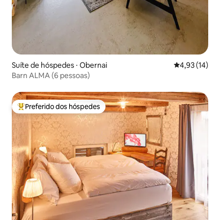
Suíte de hóspedes ⋅ Obernai
4,93 de uma a
4,93 (14)
Barn ALMA (6 pessoas)
Preferido dos hóspedes
Entre os melhores preferidos dos hóspedes