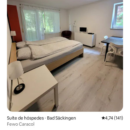
Suíte de hóspedes ⋅ Bad Säckingen
4,74 de uma av
4,74 (141)
Fewo Caracol