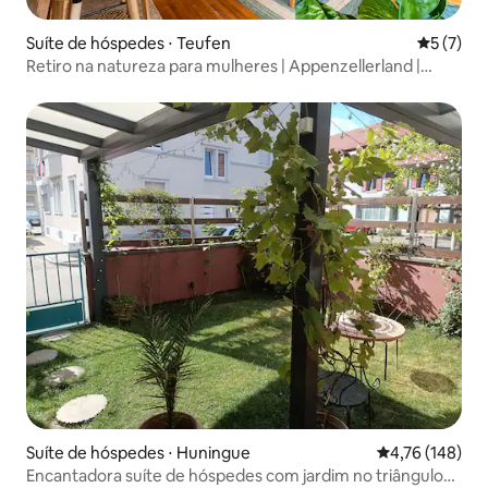
Suíte de hóspedes ⋅ Teufen
5 de uma 
5 (7)
Retiro na natureza para mulheres | Appenzellerland |
Lareira
Suíte de hóspedes ⋅ Huningue
4,76 de uma av
4,76 (148)
Encantadora suíte de hóspedes com jardim no triângulo