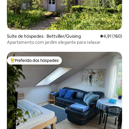
Suíte de hóspedes ⋅ Bettviller/Guising
4,91 de uma av
4,91 (160)
Apartamento com jardim elegante para relaxar
Preferido dos hóspedes
Entre os melhores preferidos dos hóspedes