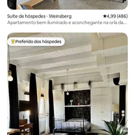
Suíte de hóspedes ⋅ Weinsberg
4,99 de uma ava
4,99 (486)
Apartamento bem iluminado e aconchegante na orla da
floresta.
Preferido dos hóspedes
Entre os melhores preferidos dos hóspedes