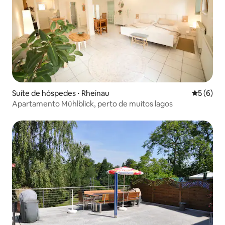
Suíte de hóspedes ⋅ Rheinau
5 de uma 
5 (6)
Apartamento Mühlblick, perto de muitos lagos