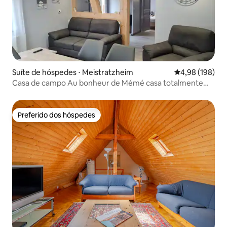
Suíte de hóspedes ⋅ Meistratzheim
4,98 de uma av
4,98 (198)
Casa de campo Au bonheur de Mémé casa totalmente
renovada
Preferido dos hóspedes
Preferido dos hóspedes