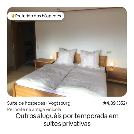
Preferido dos hóspedes
Entre os melhores preferidos dos hóspedes
Suíte de hóspedes ⋅ Vogtsburg
4,89 de uma av
4,89 (352)
Pernoite na antiga vinícola
Outros aluguéis por temporada em
suítes privativas