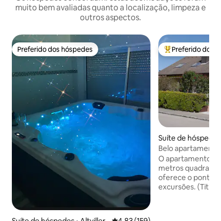
muito bem avaliadas quanto a localização, limpeza e
outros aspectos.
Preferido dos hóspedes
Preferido dos 
Preferido dos hóspedes
Entre os melhore
Suíte de hóspedes
en
Belo apartamento 
O apartamento de
metros quadrados. O apartamen
oferece o ponto de
excursões. (Titise
Constança 45 km, 
Zurique 75 km, Eu
imposto turístico 
Suíte de hóspedes ⋅ Altviller
4,83 de uma avaliação média de 
4,83 (159)