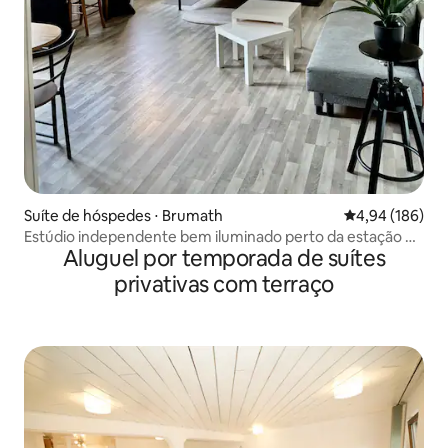
Suíte de hóspedes ⋅ Brumath
4,94 de uma av
4,94 (186)
Estúdio independente bem iluminado perto da estação de
Aluguel por temporada de suítes
trem/lojas
privativas com terraço