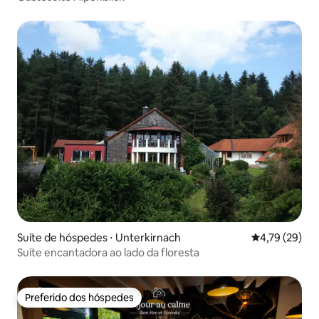
Suíte de hóspedes ⋅ Unterkirnach
4,79 de uma a
4,79 (29)
Suíte encantadora ao lado da floresta
Preferido dos hóspedes
Preferido dos hóspedes