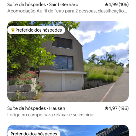
Suíte de hóspedes ⋅ Saint-Bernard
4,99 de uma av
4,99 (105)
Acomodação Au fil de l'eau para 2 pessoas, classificação
3*
Preferido dos hóspedes
Entre os melhores preferidos dos hóspedes
Suíte de hóspedes ⋅ Hausen
4,97 de uma av
4,97 (196)
Lodge no campo para relaxar e se inspirar
Preferido dos hóspedes