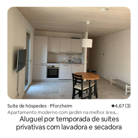
fronteiriço
Suíte de hóspedes ⋅ Pforzheim
4,67 de uma 
4,67 (3)
Apartamento moderno com jardim na melhor área
Aluguel por temporada de suítes
residencial
privativas com lavadora e secadora