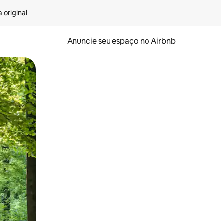
 original
Anuncie seu espaço no Airbnb
 deslizando o dedo na tela.