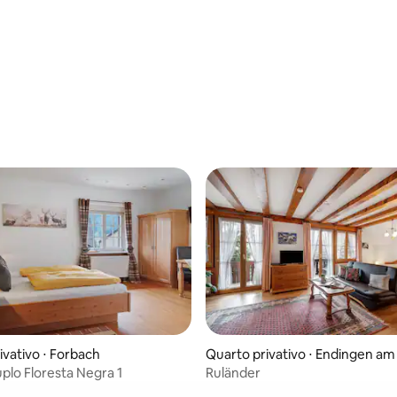
ivativo ⋅ Forbach
Quarto privativo ⋅ Endingen am
uhl
plo Floresta Negra 1
Ruländer