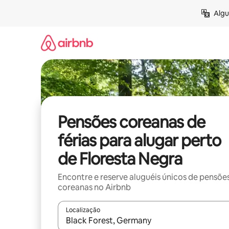
Pular
Algu
para
o
conteúdo
Pensões coreanas de
férias para alugar perto
de Floresta Negra
Encontre e reserve aluguéis únicos de pensõe
coreanas no Airbnb
Localização
Quando os resultados estiverem disponíveis, expl