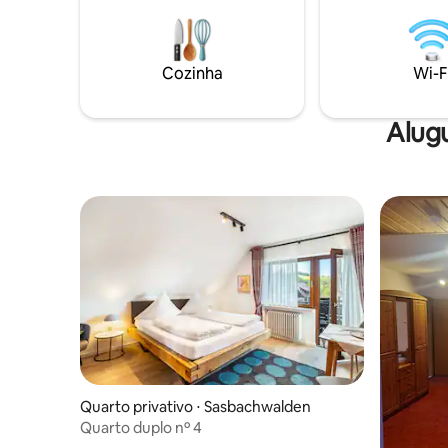
uma máquina de lavar roupa, bem como
por escada larga. A pe
uma máquina de secar roupa. Este
inclui ch
aluguer de férias inclui uma cozinha
pastilhas,
partilhada para os hóspedes utilizarem
frigorífico
Cozinha
Wi-F
durante a sua estadia.
pequeno-
Alugu
Quarto privativo ⋅ Sasbachwalden
Quarto duplo nº 4