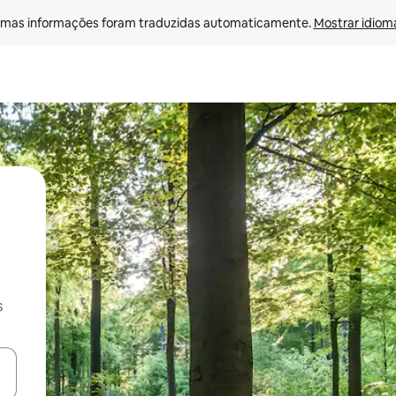
mas informações foram traduzidas automaticamente. 
Mostrar idioma
s
ore-os usando as seta para cima e para baixo do teclado ou tocando e