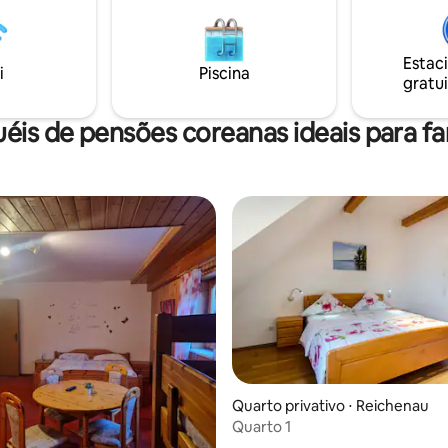
quena kitchenette
noites descontraídas. As ligaçõ
aleira, máquina de café com
transportes públicos estão loca
 seleção de chás, mini-
uma curta distância a pé e exis
Estac
, loiça e talheres, ideal para o
campo de ténis a cerca de 15 m
i
Piscina
gratui
almoço.
pé.
éis de pensões coreanas ideais para fa
Quarto privativo ⋅ Reichenau
Quarto 1