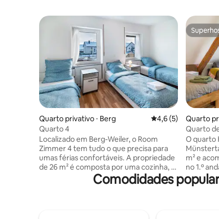
Superho
Superho
Quarto privativo ⋅ Berg
4,6 de uma avaliação
4,6 (5)
Quarto pr
Quarto 4
Quarto de
Localizado em Berg-Weiler, o Room
O quarto 
Zimmer 4 tem tudo o que precisa para
Münsterta
umas férias confortáveis. A propriedade
m² e acom
de 26 m² é composta por uma cozinha, 1
no 1.º an
Comodidades populare
quarto e 1 casa de banho e pode,
com acess
portanto, acomodar 3 pessoas. As
espaço di
comodidades adicionais incluem Wi-Fi
2,00 m), 
com um espaço de trabalho dedicado
refeições
para escritório em casa, uma televisão,
natural e