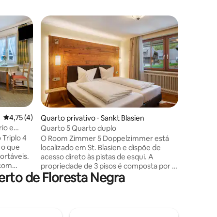
Pensão c
Belo apa
🏡 Aparta
de Campo
m²) Para 
leste ou noroeste 🛋
dormir s
Banheiro
cabelo disponíve
momentos
4,75 de uma avaliação média de 5, 4 avaliações
4,75 (4)
Quarto privativo ⋅ Sankt Blasien
satélite ·
rio e
Quarto 5 Quarto duplo
com discagem 
Triplo 4
O Room Zimmer 5 Doppelzimmer está
privativo
 o que
localizado em St. Blasien e dispõe de
perfeito 
ortáveis.
acesso direto às pistas de esqui. A
natureza
 com
propriedade de 3 pisos é composta por 1
rto de Floresta Negra
modando
quarto e 1 casa de banho e pode,
 e
portanto, acomodar 2 pessoas. As
tá também
comodidades adicionais incluem Wi-Fi de
as dispõe
alta velocidade (adequado para
o para
chamadas de vídeo) com um espaço de