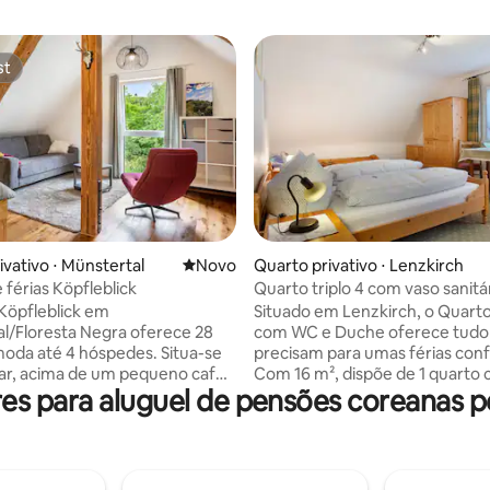
st
st
 média de 5, 5 avaliações
ivativo ⋅ Münstertal
Novo lugar para ficar
Novo
Quarto privativo ⋅ Lenzkirch
 férias Köpfleblick
Quarto triplo 4 com vaso sanitá
chuveiro
Köpfleblick em
Situado em Lenzkirch, o Quarto 
l/Floresta Negra oferece 28
com WC e Duche oferece tudo
oda até 4 hóspedes. Situa-se
precisam para umas férias conf
dar, acima de um pequeno café
Com 16 m², dispõe de 1 quarto
s para aluguel de pensões coreanas pe
o ao jardim e ao riacho. O
duche e WC no corredor, aco
spõe de cama de casal (1,80 x
até 3 pessoas. Inclui ainda Wi-Fi
sofá-cama (1,40 m) e mesa de
televisão. Uma cadeira alta es
. A casa de banho com luz
disponível. Este aluguer de féri
stá no rés-do-chão, acessível
de um terraço aberto partilhad