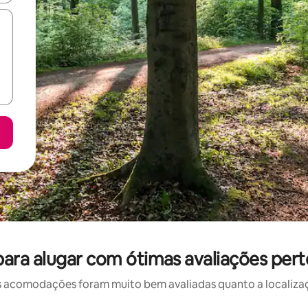
ara alugar com ótimas avaliações pert
 acomodações foram muito bem avaliadas quanto a localizaçã