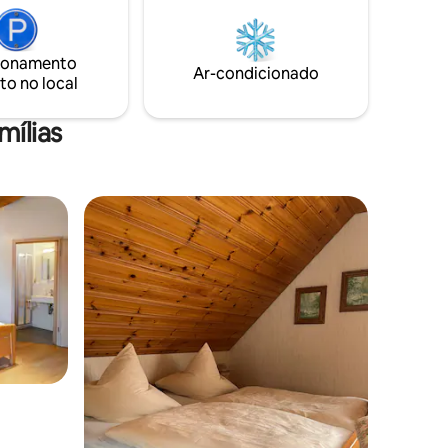
es de
trabalho dedicado para escritório em
lizadas a
casa, bem como uma televisão. Desfrute
te um
da área exterior partilhada, que inclui um
ionamento
inutos a
jardim e um terraço coberto.
Ar-condicionado
to no local
mílias