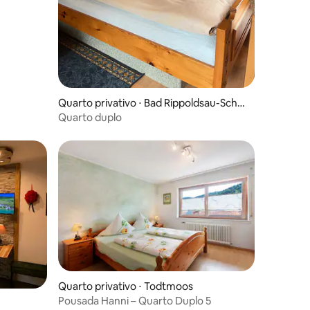
Quarto privativo ⋅ Bad Rippoldsau-Schap
bach
Quarto duplo
Quarto privativo ⋅ Todtmoos
Pousada Hanni – Quarto Duplo 5