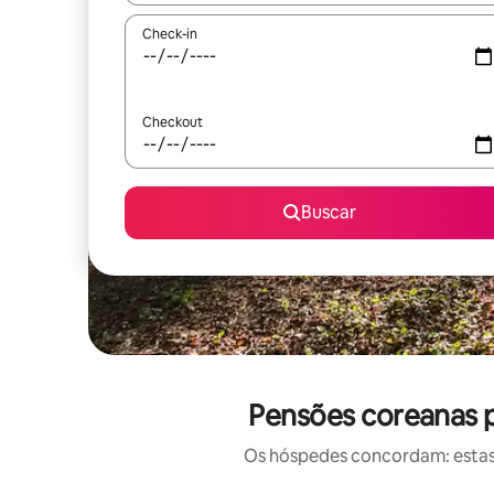
Check-in
Checkout
Buscar
Pensões coreanas p
Os hóspedes concordam: estas