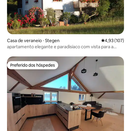
Casa de veraneio ⋅ Stegen
4,93 de uma av
4,93 (107)
apartamento elegante e paradisíaco com vista para a
montanha
Preferido dos hóspedes
Preferido dos hóspedes