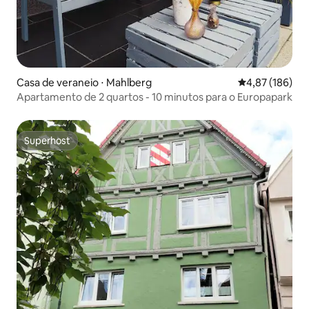
Casa de veraneio ⋅ Mahlberg
4,87 de uma av
4,87 (186)
Apartamento de 2 quartos - 10 minutos para o Europapark
Superhost
Superhost