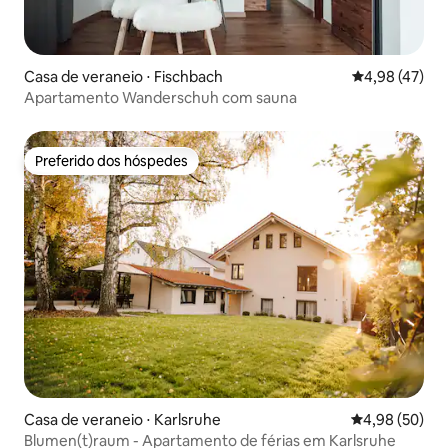
Casa de veraneio ⋅ Fischbach
4,98 de uma a
4,98 (47)
Apartamento Wanderschuh com sauna
Preferido dos hóspedes
Preferido dos hóspedes
Casa de veraneio ⋅ Karlsruhe
4,98 de uma a
4,98 (50)
Blumen(t)raum - Apartamento de férias em Karlsruhe