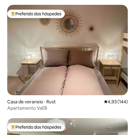
Preferido dos hóspedes
Entre os melhores preferidos dos hóspedes
Casa de veraneio ⋅ Rust
4,93 de uma av
4,93 (144)
Apartamento VaElli
Preferido dos hóspedes
Entre os melhores preferidos dos hóspedes