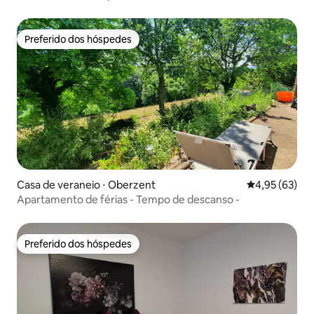
Preferido dos hóspedes
Preferido dos hóspedes
Casa de veraneio ⋅ Oberzent
4,95 de uma a
4,95 (63)
Apartamento de férias - Tempo de descanso -
Preferido dos hóspedes
Preferido dos hóspedes