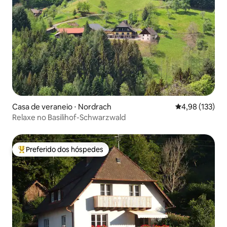
Casa de veraneio ⋅ Nordrach
4,98 de uma av
4,98 (133)
Relaxe no Basilihof-Schwarzwald
Preferido dos hóspedes
Entre os melhores preferidos dos hóspedes