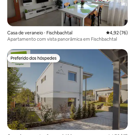
Casa de veraneio ⋅ Fischbachtal
4,92 de uma a
4,92 (76)
Apartamento com vista panorâmica em Fischbachtal
Preferido dos hóspedes
Preferido dos hóspedes