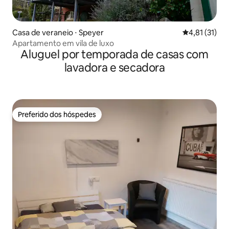
Casa de veraneio ⋅ Speyer
4,81 de uma a
4,81 (31)
Apartamento em vila de luxo
Aluguel por temporada de casas com
lavadora e secadora
Preferido dos hóspedes
Preferido dos hóspedes