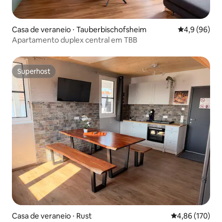
Casa de veraneio ⋅ Tauberbischofsheim
4,9 de uma a
4,9 (96)
Apartamento duplex central em TBB
Superhost
Superhost
Casa de veraneio ⋅ Rust
4,86 de uma av
4,86 (170)