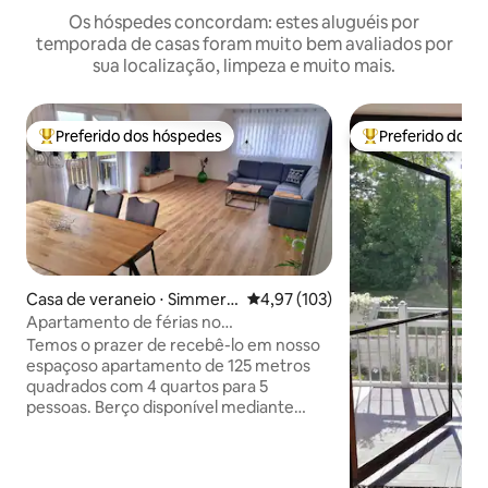
Os hóspedes concordam: estes aluguéis por
temporada de casas foram muito bem avaliados por
sua localização, limpeza e muito mais.
Preferido dos hóspedes
Preferido dos 
Entre os melhores preferidos dos hóspedes
Entre os melhore
Casa de veraneio ⋅ Simmers
4,97 de uma avaliação média de 
4,97 (103)
feld
Apartamento de férias no
Simmersfelder Blick
Temos o prazer de recebê-lo em nosso
espaçoso apartamento de 125 metros
quadrados com 4 quartos para 5
pessoas. Berço disponível mediante
solicitação. O apartamento convida com
uma área de estar aconchegante para
relaxar, mas ao mesmo tempo é um