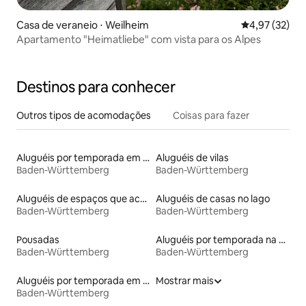
Casa de veraneio ⋅ Weilheim
4,97 de uma a
4,97 (32)
Apartamento "Heimatliebe" com vista para os Alpes
Destinos para conhecer
Outros tipos de acomodações
Coisas para fazer
Aluguéis por temporada em albergue
Aluguéis de vilas
Baden-Württemberg
Baden-Württemberg
Aluguéis de espaços que aceitam animais de estimação
Aluguéis de casas no lago
Baden-Württemberg
Baden-Württemberg
Pousadas
Aluguéis por temporada na orla
Baden-Württemberg
Baden-Württemberg
Aluguéis por temporada em hotéis-fazenda
Mostrar mais
Baden-Württemberg