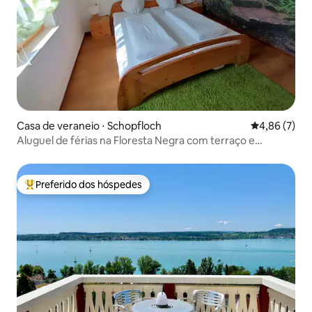
Casa de veraneio ⋅ Schopfloch
4,86 de uma 
4,86 (7)
Aluguel de férias na Floresta Negra com terraço e
estacionamento
Preferido dos hóspedes
Entre os melhores preferidos dos hóspedes