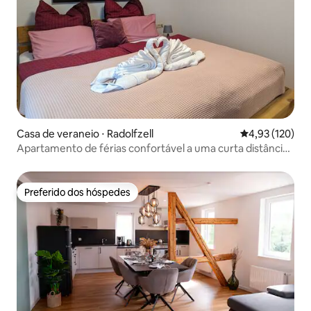
Casa de veraneio ⋅ Radolfzell
4,93 de uma av
4,93 (120)
Apartamento de férias confortável a uma curta distância
do lago
Preferido dos hóspedes
Preferido dos hóspedes