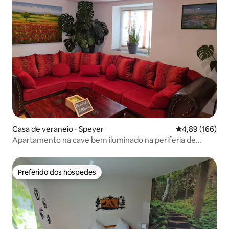
Casa de veraneio ⋅ Speyer
4,89 de uma av
4,89 (166)
Apartamento na cave bem iluminado na periferia de
Speyer.
Preferido dos hóspedes
Preferido dos hóspedes