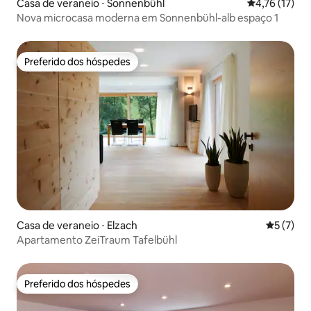
Casa de veraneio ⋅ Sonnenbühl
4,76 de uma a
4,76 (17)
Nova microcasa moderna em Sonnenbühl-alb espaço 1
Preferido dos hóspedes
Preferido dos hóspedes
Casa de veraneio ⋅ Elzach
5 de uma 
5 (7)
Apartamento ZeiTraum Tafelbühl
Preferido dos hóspedes
Preferido dos hóspedes