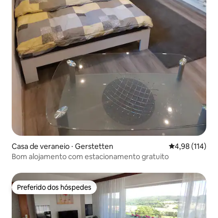
Casa de veraneio ⋅ Gerstetten
4,98 de uma av
4,98 (114)
Bom alojamento com estacionamento gratuito
Preferido dos hóspedes
Preferido dos hóspedes