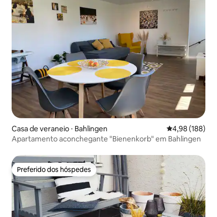
Casa de veraneio ⋅ Bahlingen
4,98 de uma av
4,98 (188)
Apartamento aconchegante "Bienenkorb" em Bahlingen
Preferido dos hóspedes
Preferido dos hóspedes