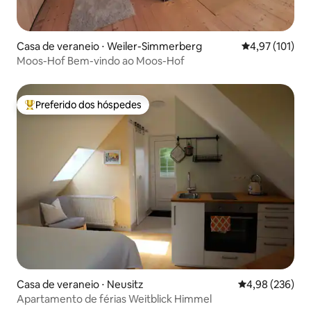
Casa de veraneio ⋅ Weiler-Simmerberg
4,97 de uma av
4,97 (101)
Moos-Hof Bem-vindo ao Moos-Hof
Preferido dos hóspedes
Entre os melhores preferidos dos hóspedes
Casa de veraneio ⋅ Neusitz
4,98 de uma ava
4,98 (236)
Apartamento de férias Weitblick Himmel