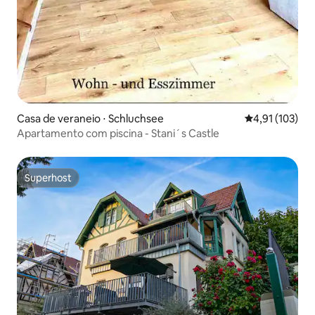
Casa de veraneio ⋅ Schluchsee
4,91 de uma av
4,91 (103)
Apartamento com piscina - Stani´s Castle
Superhost
Superhost