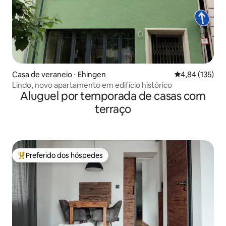
Casa de veraneio ⋅ Ehingen
4,84 de uma av
4,84 (135)
Lindo, novo apartamento em edifício histórico
Aluguel por temporada de casas com
terraço
Preferido dos hóspedes
Entre os melhores preferidos dos hóspedes