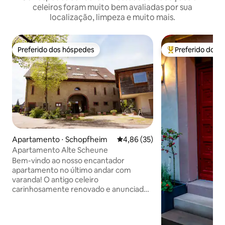
celeiros foram muito bem avaliadas por sua
localização, limpeza e muito mais.
Preferido dos hóspedes
Preferido dos 
Preferido dos hóspedes
Entre os melhore
Apartamento ⋅ Schopfheim
4,86 de uma avaliação média de
4,86 (35)
Apartamento Alte Scheune
Bem-vindo ao nosso encantador
apartamento no último andar com
varanda! O antigo celeiro
carinhosamente renovado e anunciado
pode acomodar de 9 a 10 pessoas. Cada
quarto tem sua própria pia. Uma sala de
seminário (últimas fotos) pode ser