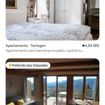
Apartamento ⋅ Teningen
4,94 de uma av
4,94 (89)
Apartamento sem barreiras no pátio, cachorro,
estacionamento
Preferido dos hóspedes
Entre os melhores preferidos dos hóspedes