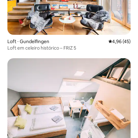
Loft ⋅ Gundelfingen
4,96 de uma a
4,96 (45)
Loft em celeiro histórico – FRIZ 5