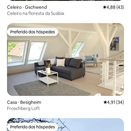
Celeiro ⋅ Gschwend
4,88 de uma a
4,88 (43)
Celeiro na floresta da Suábia
Preferido dos hóspedes
Preferido dos hóspedes
Casa ⋅ Besigheim
4,91 de uma a
4,91 (34)
Froschberg Loft
Preferido dos hóspedes
Preferido dos hóspedes