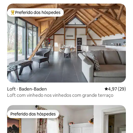
Preferido dos hóspedes
Entre os melhores preferidos dos hóspedes
Loft ⋅ Baden-Baden
4,97 de uma a
4,97 (29)
Loft com vinhedo nos vinhedos com grande terraço
Preferido dos hóspedes
Preferido dos hóspedes