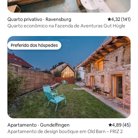
Quarto privativo ⋅ Ravensburg
4,32 de uma av
4,32 (141)
Quarto econômico na Fazenda de Aventuras Gut Hügle
Preferido dos hóspedes
Preferido dos hóspedes
Apartamento ⋅ Gundelfingen
4,89 de uma a
4,89 (45)
Apartamento de design boutique em Old Barn – FRIZ 2