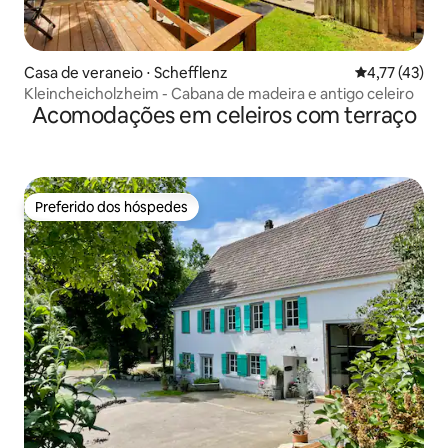
Casa de veraneio ⋅ Schefflenz
4,77 de uma a
4,77 (43)
Kleincheicholzheim - Cabana de madeira e antigo celeiro
Acomodações em celeiros com terraço
Preferido dos hóspedes
Preferido dos hóspedes