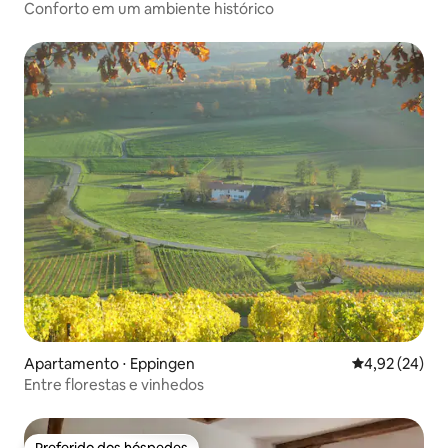
Conforto em um ambiente histórico
Apartamento ⋅ Eppingen
4,92 de uma a
4,92 (24)
Entre florestas e vinhedos