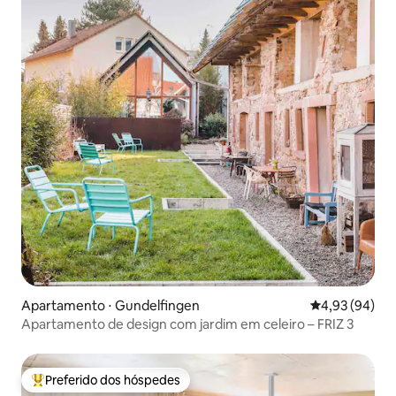
Apartamento ⋅ Gundelfingen
4,93 de uma a
4,93 (94)
Apartamento de design com jardim em celeiro – FRIZ 3
Preferido dos hóspedes
Entre os melhores preferidos dos hóspedes