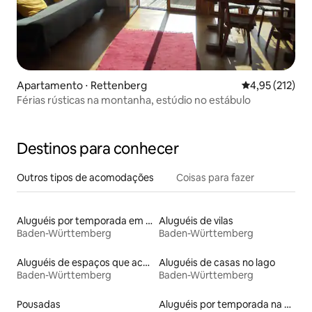
Apartamento ⋅ Rettenberg
4,95 de uma av
4,95 (212)
Férias rústicas na montanha, estúdio no estábulo
Destinos para conhecer
Outros tipos de acomodações
Coisas para fazer
Aluguéis por temporada em albergue
Aluguéis de vilas
Baden-Württemberg
Baden-Württemberg
Aluguéis de espaços que aceitam animais de estimação
Aluguéis de casas no lago
Baden-Württemberg
Baden-Württemberg
Pousadas
Aluguéis por temporada na orla