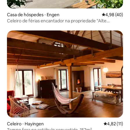
Casa de hóspedes ⋅ Engen
4,98 de uma a
4,98 (40)
Celeiro de férias encantador na propriedade "Alte
Ölmühle"
Celeiro ⋅ Hayingen
4,82 de uma a
4,82 (11)
Tempo fora no estábulo convertido, 157m²