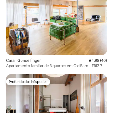
Casa ⋅ Gundelfingen
4,98 de uma a
4,98 (40)
Apartamento familiar de 3 quartos em Old Barn – FRIZ 7
Preferido dos hóspedes
Preferido dos hóspedes