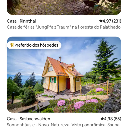
Casa ⋅ Rinnthal
4,97 de uma av
4,97 (231)
Casa de férias "JungPfalzTraum" na floresta do Palatinado
Preferido dos hóspedes
Entre os melhores preferidos dos hóspedes
Casa ⋅ Sasbachwalden
4,98 de uma a
4,98 (55)
Sonnenhäusle - Novo. Natureza. Vista panorâmica. Sauna.