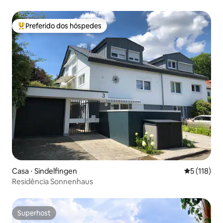
Preferido dos hóspedes
Entre os melhores preferidos dos hóspedes
Casa ⋅ Sindelfingen
5 de uma av
5 (118)
Residência Sonnenhaus
Superhost
Superhost