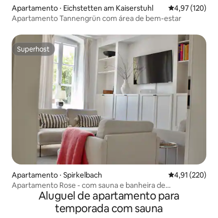
Apartamento ⋅ Eichstetten am Kaiserstuhl
4,97 de uma av
4,97 (120)
Apartamento Tannengrün com área de bem-estar
Superhost
Superhost
Apartamento ⋅ Spirkelbach
4,91 de uma av
4,91 (220)
Apartamento Rose - com sauna e banheira de
Aluguel de apartamento para
hidromassagem
temporada com sauna