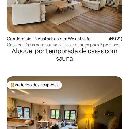
Condomínio ⋅ Neustadt an der Weinstraße
5 de uma a
5 (21)
Casa de férias com sauna, vistas e espaço para 7 pessoas
Aluguel por temporada de casas com
sauna
Preferido dos hóspedes
Entre os melhores preferidos dos hóspedes