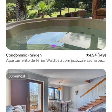
Condomínio ⋅ Singen
4,94 de uma av
4,94 (149)
Apartamento de férias Waldlusti com jacuzzi e sauna bem
ao lado da floresta
Superhost
Superhost