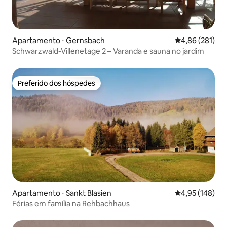
Apartamento ⋅ Gernsbach
4,86 de uma av
4,86 (281)
Schwarzwald-Villenetage 2 – Varanda e sauna no jardim
Preferido dos hóspedes
Preferido dos hóspedes
Apartamento ⋅ Sankt Blasien
4,95 de uma av
4,95 (148)
Férias em família na Rehbachhaus