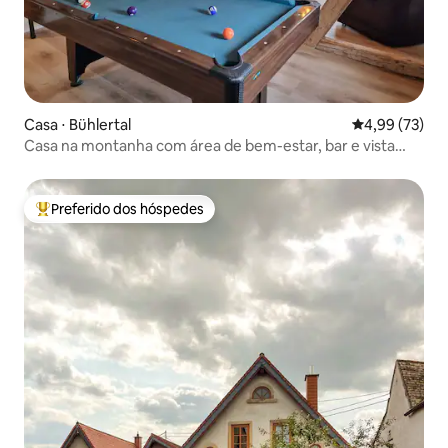
Casa ⋅ Bühlertal
4,99 de uma a
4,99 (73)
Casa na montanha com área de bem-estar, bar e vista
panorâmica
Preferido dos hóspedes
Entre os melhores preferidos dos hóspedes