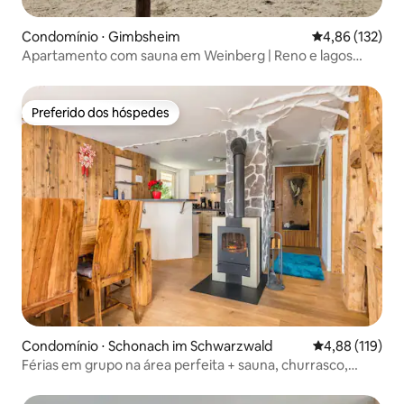
Condomínio ⋅ Gimbsheim
4,86 de uma av
4,86 (132)
Apartamento com sauna em Weinberg | Reno e lagos
para banho
Preferido dos hóspedes
Preferido dos hóspedes
Condomínio ⋅ Schonach im Schwarzwald
4,88 de uma av
4,88 (119)
Férias em grupo na área perfeita + sauna, churrasco,
jardim