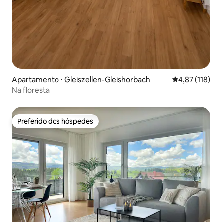
Apartamento ⋅ Gleiszellen-Gleishorbach
4,87 de uma av
4,87 (118)
Na floresta
Preferido dos hóspedes
Preferido dos hóspedes