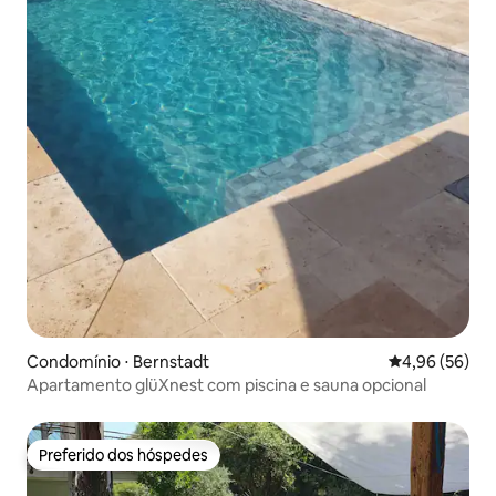
Condomínio ⋅ Bernstadt
4,96 de uma a
4,96 (56)
Apartamento glüXnest com piscina e sauna opcional
Preferido dos hóspedes
Preferido dos hóspedes