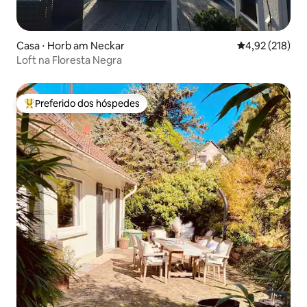
Casa ⋅ Horb am Neckar
4,92 de uma av
4,92 (218)
Loft na Floresta Negra
Preferido dos hóspedes
Entre os melhores preferidos dos hóspedes