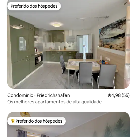
Preferido dos hóspedes
Preferido dos hóspedes
Condomínio ⋅ Friedrichshafen
4,98 de uma a
4,98 (55)
Os melhores apartamentos de alta qualidade
Preferido dos hóspedes
Entre os melhores preferidos dos hóspedes