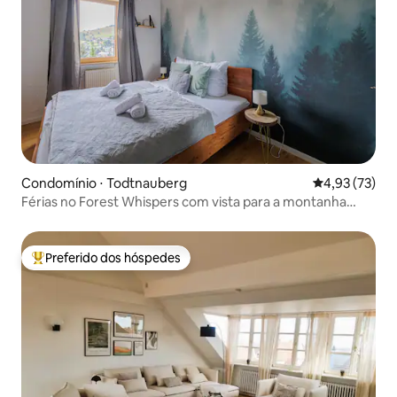
Condomínio ⋅ Todtnauberg
4,93 de uma a
4,93 (73)
Férias no Forest Whispers com vista para a montanha
*Caminhadas *Sauna
Preferido dos hóspedes
Entre os melhores preferidos dos hóspedes