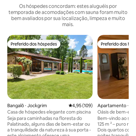
Os hóspedes concordam: estes aluguéis por
temporada de acomodações com sauna foram muito
bem avaliados por sua localização, limpeza e muito
mais.
Preferido dos hóspedes
Preferido dos hó
Preferido dos hóspedes
Preferido dos hó
Bangalô ⋅ Jockgrim
4,95 de uma avaliação média de 
4,95 (109)
Apartamento ⋅ Al
Casa de hóspedes elegante com piscina
Oásis de bem-est
com sauna privati
Seja para caminhadas na floresta do
Bem-vindo ao seu 
Palatinado, alguns dias de bem-estar ou
125 m ² – puro rel
a tranquilidade da natureza à sua porta -
Dois quartos com
este alojamento oferece uma
noites tranquilas.