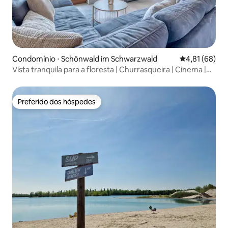
Condomínio ⋅ Schönwald im Schwarzwald
4,81 de uma a
4,81 (68)
Vista tranquila para a floresta | Churrasqueira | Cinema |
Piscina | Sauna
Preferido dos hóspedes
Preferido dos hóspedes