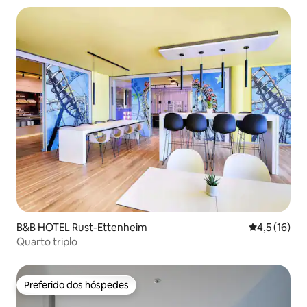
B&B HOTEL Rust-Ettenheim
4,5 de uma a
4,5 (16)
Quarto triplo
Preferido dos hóspedes
Preferido dos hóspedes