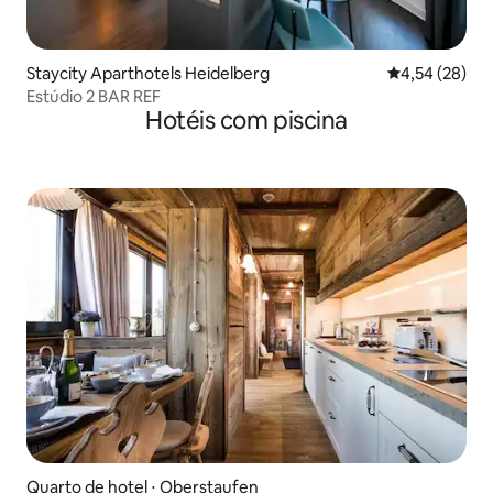
Staycity Aparthotels Heidelberg
4,54 de uma a
4,54 (28)
Estúdio 2 BAR REF
Hotéis com piscina
Quarto de hotel ⋅ Oberstaufen