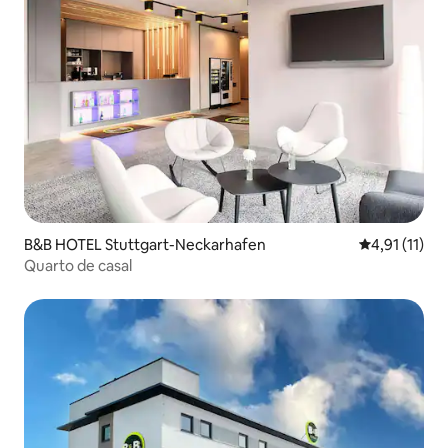
B&B HOTEL Stuttgart-Neckarhafen
4,91 de uma a
4,91 (11)
Quarto de casal