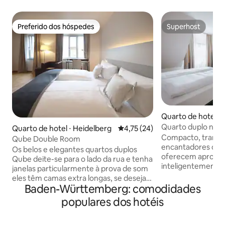
Preferido dos hóspedes
Superhost
Preferido dos hóspedes
Superhost
Quarto de hotel ⋅
Quarto duplo no s
Quarto de hotel ⋅ Heidelberg
4,75 de uma avaliação média de
4,75 (24)
Compacto, tranqui
Qube Double Room
encantadores qua
Os belos e elegantes quartos duplos
oferecem aprox. 1
Qube deite-se para o lado da rua e tenha
inteligentemente p
janelas particularmente à prova de som
recentemente ren
eles têm camas extra longas, se desejar.
apresentam tetos 
Baden-Württemberg: comodidades
<br> <br> Comodidades: pisos em
voltados para o pá
parquet, Ar condicionado, frigobar,
populares dos hotéis
Schulgasse, alguns
cofre, poltrona de couro e telefone. TV
torre Mehlsack ou
tela plana com programa via satélite e 6
quarto inclui uma