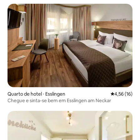
Quarto de hotel ⋅ Esslingen
4,56 de uma a
4,56 (16)
Chegue e sinta-se bem em Esslingen am Neckar