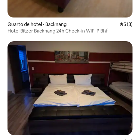
Quarto de hotel ⋅ Backnang
5 de uma 
5 (3)
Hotel Bitzer Backnang 24h Check-in WIFI P Bhf