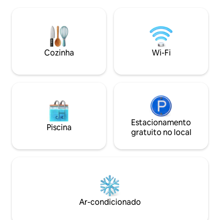
canais Sky gratuitos, Wi-Fi de alta
1,60 m, TV de tela
velocidade e conexão Wi-Fi em cada um
espreguiçadeira, 
Quarto.<br> Banhos de pedra natural
carvalho escuro e
com luz natural, chuveiros de vidro
indireta. O banheiro moderno está
transparente e Cerâmica Philippe-
equipado com um c
Starck. Todos os quartos para não
Cozinha
Wi-Fi
espelho de maqui
fumantes e quem sofre de alergia. <br>
cabelo
<br> Viva no hotel boutique privado
Qube Heidelberg Fica na casa principal
do Qube ou na vila Qube. Deixe-se
mimar – em uma atmosfera que
atravessa Bondade,serviço e
individualidade.<br> <br> Qube Main
Casa: O edifício moderno foi construído
Estacionamento
Piscina
em 2009 e tem claramente projetado e
gratuito no local
quartos climatizados com elevador e um
pequeno estacionamento subterrâneo
com Estacionamento duplo. O puro
relaxamento é fornecido pelo terraço do
telhado, que está disponível no verão
também à noite, com sua bela vista para
o Neckar, a cidade pitoresca e o famoso
Ar-condicionado
Castelo de Heidelberg. Além disso, há
um terraço adicional no terceiro andar.