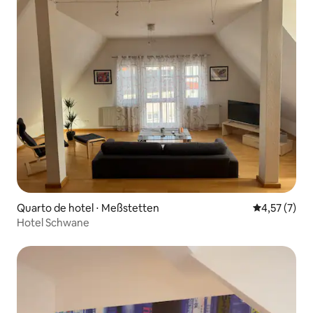
Quarto de hotel ⋅ Meßstetten
4,57 de uma 
4,57 (7)
Hotel Schwane