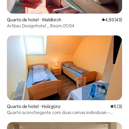
Quarto de hotel ⋅ Waldkirch
4,93 de uma a
4,93 (43)
Artbau Designhotel _ Room.01/04
Quarto de hotel ⋅ Holzgünz
5 de uma 
5 (3)
Quarto aconchegante com duas camas individuais –
Gasthaus Schwarzer Adler