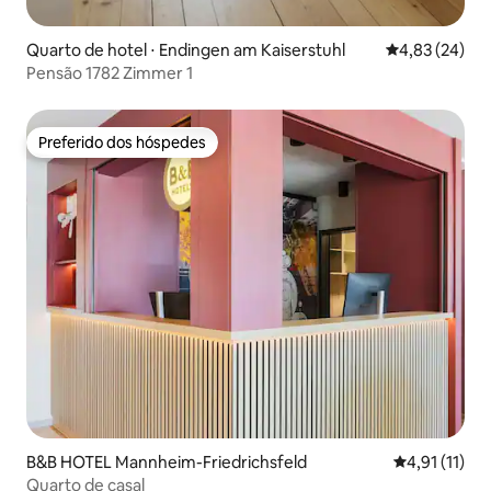
Quarto de hotel ⋅ Endingen am Kaiserstuhl
4,83 de uma a
4,83 (24)
Pensão 1782 Zimmer 1
Preferido dos hóspedes
Preferido dos hóspedes
B&B HOTEL Mannheim-Friedrichsfeld
4,91 de uma a
4,91 (11)
Quarto de casal