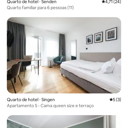
Quarto de hotel ⋅ Senden
4,71 de uma a
4,71 (24)
Quarto familiar para 6 pessoas (11)
Quarto de hotel ⋅ Singen
5 de uma 
5 (3)
Apartamento S - Cama queen size e terraço