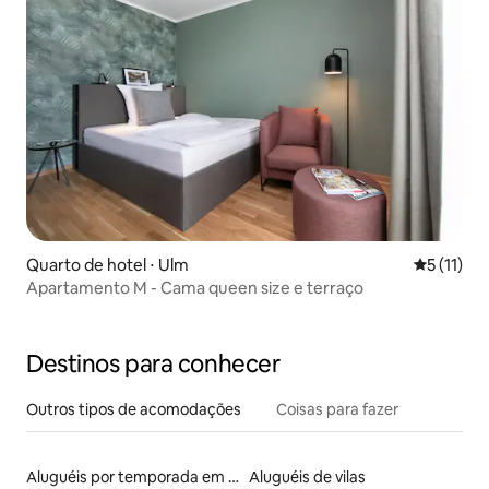
Quarto de hotel ⋅ Ulm
5 de uma a
5 (11)
Apartamento M - Cama queen size e terraço
Destinos para conhecer
Outros tipos de acomodações
Coisas para fazer
Aluguéis por temporada em albergue
Aluguéis de vilas