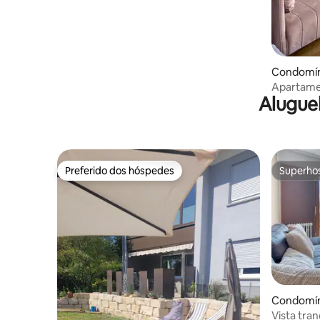
Condomín
Apartame
Alugue
de Hocke
Preferido dos hóspedes
Superho
Preferido dos hóspedes
Superho
Condomíni
chwarzwa
Vista tran