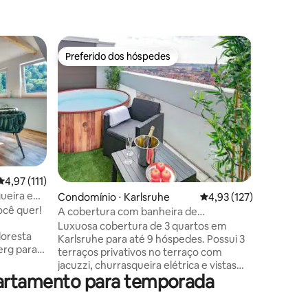
Condomín
Preferido dos hóspedes
Preferi
os hóspedes
Preferido dos hóspedes
Preferi
Apartame
em S-Sü
O aparta
em S-Süd
tranquila
apenas 2
centro. 
do metro 
apartame
equipame
ções
4,97 de uma avaliação média de 5, 111 avaliações
4,97 (111)
espaçosa 
gueira e
Condomínio ⋅ Karlsruhe
4,93 de uma avaliação 
4,93 (127)
elétrica 
ocê quer!
banheiro
A cobertura com banheira de
quartos 
hidromassagem no terraço e vista
Luxuosa cobertura de 3 quartos em
loresta
camas de
Karlsruhe para até 9 hóspedes. Possui 3
erg para
novas jan
terraços privativos no terraço com
elétricas.
jacuzzi, churrasqueira elétrica e vistas
mas king-
partamento para temporada
panorâmicas deslumbrantes da cidade,
de fondue
Floresta Negra e França. NOVO Ar
loresta
condicionado em todos os cômodos. O