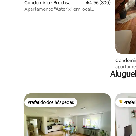
Condomínio ⋅ Bruchsal
4,96 de uma avaliação m
4,96 (300)
Apartamento "Asterix" em local
privilegiado de Bruchsal
Condomín
apartame
Alugue
lareira/(
Preferido dos hóspedes
Prefe
Preferido dos hóspedes
Entre os