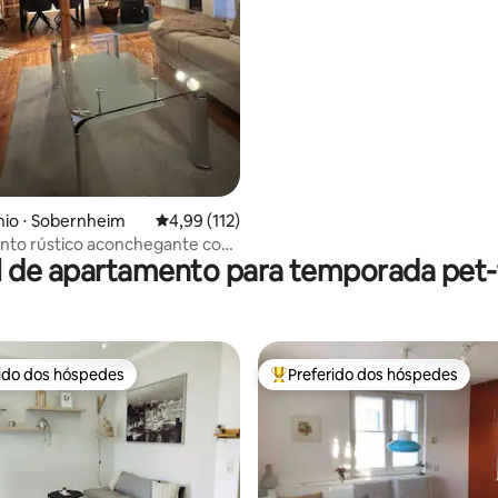
édia de 5, 300 avaliações
io ⋅ Sobernheim
4,99 de uma avaliação média de 5, 112 avalia
4,99 (112)
nto rústico aconchegante com
l de apartamento para temporada pet-f
banheira de hidromassagem)
rido dos hóspedes
Preferido dos hóspedes
 melhores preferidos dos hóspedes
Entre os melhores preferidos d