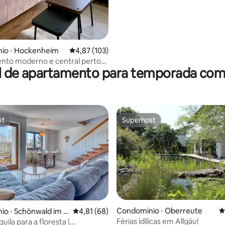
io ⋅ Hockenheim
4,87 de uma avaliação média de 5, 103 avalia
4,87 (103)
nto moderno e central perto
l de apartamento para temporada com 
nheimring
st
Superhost
st
Superhost
Condomínio ⋅ Oberreute
4
o ⋅ Schönwald im S
4,81 de uma avaliação média de 5, 68 avalia
4,81 (68)
ld
Férias idílicas em Allgäu!
quila para a floresta |