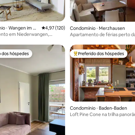
o ⋅ Wangen im All
4,97 de uma avaliação média de 5, 120 avalia
4,97 (120)
édia de 5, 116 avaliações
Condomínio ⋅ Merzhausen
nto em Niederwangen,
Apartamento de férias perto d
no campo
o dos hóspedes
Preferido dos hóspedes
o dos hóspedes
Entre os melhores preferidos d
édia de 5, 212 avaliações
Condomínio ⋅ Baden-Baden
Loft Pine Cone na trilha panor
Baden-Baden