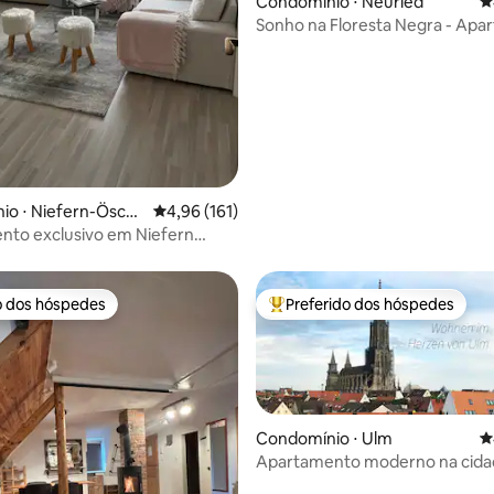
Condomínio ⋅ Neuried
4
Sonho na Floresta Negra - Ap
édia de 5, 203 avaliações
novo com terraço!
io ⋅ Niefern-Ösch
4,96 de uma avaliação média de 5, 161 avalia
4,96 (161)
nto exclusivo em Niefern
Pforzheim
o dos hóspedes
Preferido dos hóspedes
o dos hóspedes
Entre os melhores preferidos d
Condomínio ⋅ Ulm
4
Apartamento moderno na cida
coração de Ulm