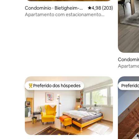
Condomínio ⋅ Bietigheim-Bis
4,98 de uma avaliação m
4,98 (203)
singen
Apartamento com estacionamento
privativo
Condomín
elbronn
Apartame
perto de 
Preferido dos hóspedes
Preferid
Entre os melhores preferidos dos hóspedes
Preferid