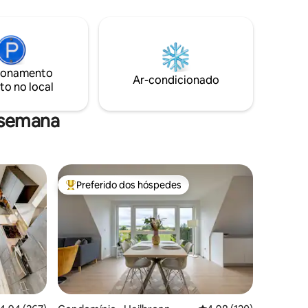
ado
edifício oferece acesso ao elevador
curta
diretamente ao nível do apartamento no
ande e
18º andar e self check-in conveniente via
fechadura inteligente. Internet de alta
to à
velocidade incluída. Perfeito para
has de
ionamento
famílias, grupos ou viajantes de negócios
Ar-condicionado
to no local
que procuram um oásis urbano único.
 semana
Preferido dos hóspedes
Entre os melhores preferidos dos hóspedes