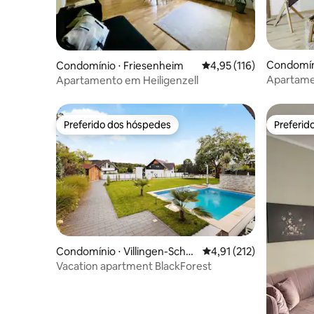
Condomíni
Condomínio ⋅ Friesenheim
4,95 de uma avaliação m
4,95 (116)
gäu
Apartame
Apartamento em Heiligenzell
Algovia
Preferido dos hóspedes
Preferid
Preferido dos hóspedes
Preferid
Condomínio ⋅ Villingen-Schw
4,91 de uma avaliação m
4,91 (212)
enningen
Vacation apartment BlackForest