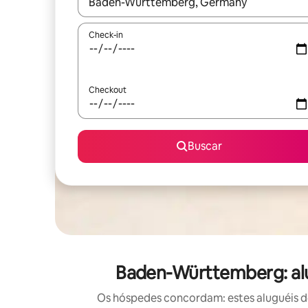
Quando os resultados estiverem disponíveis, expl
Check-in
Checkout
Buscar
Baden-Württemberg: al
Os hóspedes concordam: estes aluguéis d