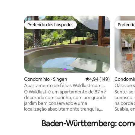
Preferido dos hóspedes
Preferid
Preferido dos hóspedes
Preferid
Condomínio ⋅ Singen
4,94 de uma avaliação m
4,94 (149)
Condomín
Apartamento de férias Waldlusti com
Oásis de 
jacuzzi e sauna bem ao lado da floresta
hidromas
O Waldlusti é um apartamento de 87 m²
Sente-se 
decorado com carinho, com um grande
conosco. 
jardim bem conservado e uma
na borda 
localização absolutamente tranquila,
Suábia, em Bernl
diretamente ao lado da floresta. Quartos
PARA NO
iluminados e modernos com grandes
ENTRADA g
Baden-Württemberg: comod
janelas oferecem uma bela vista para o
EXPLORE
campo. O jardim com plantas
Cada hós