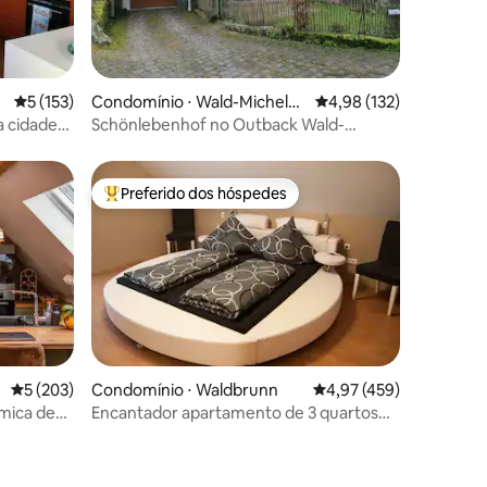
ções
5 de uma avaliação média de 5, 153 avaliações
5 (153)
Condomínio ⋅ Wald-Michelba
4,98 de uma avaliação 
4,98 (132)
ch
a cidade
Schönlebenhof no Outback Wald-
Michelbachs
Preferido dos hóspedes
os hóspedes
Entre os melhores preferidos dos hóspedes
5 de uma avaliação média de 5, 203 avaliações
5 (203)
Condomínio ⋅ Waldbrunn
4,97 de uma avaliação 
4,97 (459)
âmica de
Encantador apartamento de 3 quartos
com vaga de estacionamento