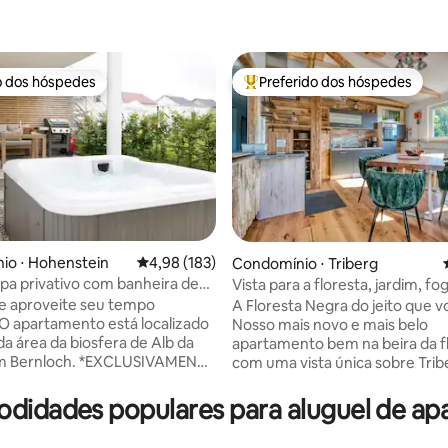
o dos hóspedes
Preferido dos hóspedes
o dos hóspedes
Entre os melhores preferidos d
édia de 5, 149 avaliações
io ⋅ Hohenstein
4,98 de uma avaliação média de 5, 183 avalia
4,98 (183)
Condomínio ⋅ Triberg
spa privativo com banheira de
Vista para a floresta, jardim, fo
sagem e jardim
lareira
e aproveite seu tempo
A Floresta Negra do jeito que v
O apartamento está localizado
Nosso mais novo e mais belo
da área da biosfera de Alb da
apartamento bem na beira da f
och. *EXCLUSIVAMENTE
com uma vista única sobre Trib
SSOS HÓSPEDES ALBCARD*
Schonach. → Grande jardim com lareira,
ratuita para 170 atrações e
churrasqueira e balanço → 3 ca
idades populares para aluguel de a
 OS DESTAQUES REGIONAIS
size confortáveis → Conjunto 
pede recebe um Albcard
e raclette Estilo → genuíno da F