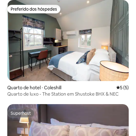
Preferido dos hóspedes
Preferido dos hóspedes
Quarto de hotel ⋅ Coleshill
5 de uma 
5 (5)
Quarto de luxo - The Station em Shustoke BHX & NEC
Superhost
Superhost