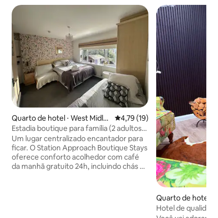
Quarto de hotel ⋅ West Midla
4,79 de uma avaliação média de
4,79 (19)
nds
Estadia boutique para família (2 adultos/2
crianças) ou no máximo 3 adultos
Um lugar centralizado encantador para
ficar. O Station Approach Boutique Stays
oferece conforto acolhedor com café
da manhã gratuito 24h, incluindo chás de
ervas, café, doces, lanches e muito mais.
Desfrute de camas luxuosas com lençóis
egípcios, vista para o jardim e uma
Quarto de hotel ⋅
atmosfera amigável. Perfeitamente
en
Hotel de qualidade
localizado em frente à estação de trem
familiar para 4 pe