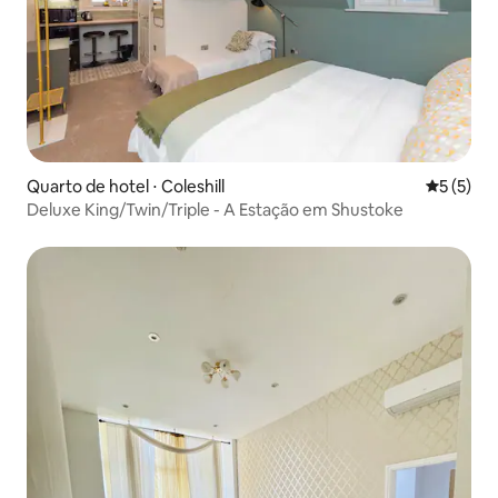
Quarto de hotel ⋅ Coleshill
5 de uma 
5 (5)
Deluxe King/Twin/Triple - A Estação em Shustoke