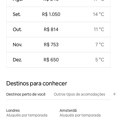
Set.
R$ 1.050
14 °C
Out.
R$ 814
11 °C
Nov.
R$ 753
7 °C
Dez.
R$ 650
5 °C
Destinos para conhecer
Destinos perto de você
Outros tipos de acomodações
Pr
Londres
Amsterdã
Aluguéis por temporada
Aluguéis por temporada