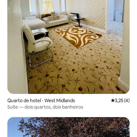
Quarto de hotel ⋅ West Midlands
3,25 de uma 
3,25 (4)
Suíte — dois quartos, dois banheiros