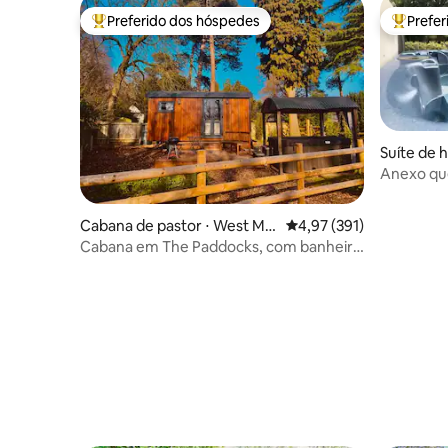
Preferido dos hóspedes
Prefe
Entre os melhores preferidos dos hóspedes
Entre os
Suíte de 
n
Anexo que
com banh
cúpula no
Cabana de pastor ⋅ West Mid
4,97 de uma avaliação m
4,97 (391)
lands
Cabana em The Paddocks, com banheira
de hidromassagem e vistas