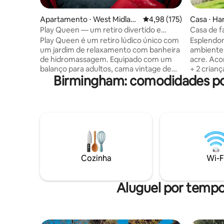
Apartamento ⋅ West Midlan
4,98 de uma avaliação m
4,98 (175)
Casa ⋅ Ha
ds
Play Queen — um retiro divertido e
Casa de f
exclusivo com banheira de
Play Queen é um retiro lúdico único com
Esplendor
hidromassagem
um jardim de relaxamento com banheira
ambiente 
de hidromassagem. Equipado com um
acre. Ac
balanço para adultos, cama vintage de
+ 2 crian
Birmingham: comodidades pop
gaiola de cobre com 4 pôsteres, uma sala
carros. S
de jogos à prova de som composta por
minutos de
paredes de veludo vermelho e espelhos
expositor
nos tetos. Possui uma sala de poste de
estação f
stripper profissional. Você também tem
Convidad
o uso de nossos Roupões Play Queen
Festas/evento
personalizados e todas as comodidades
fornecid
do Quarto Vermelho que você vê nas
gastronô
fotos. Este é o lugar definitivo para
de distân
Cozinha
Wi-F
brincar e explorar onde quer que seus
Birmingha
desejos o levem. Situado em um
trem Stra
apartamento em West Midlands.
Warwick 1
Aluguel por temp