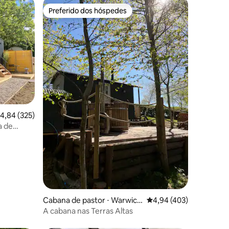
Preferido dos hóspedes
Preferido dos hóspedes
ções
,84 de uma avaliação média de 5, 325 avaliações
4,84 (325)
a de
C - Wifi
Cabana de pastor ⋅ Warwick
4,94 de uma avaliação 
4,94 (403)
shire
A cabana nas Terras Altas