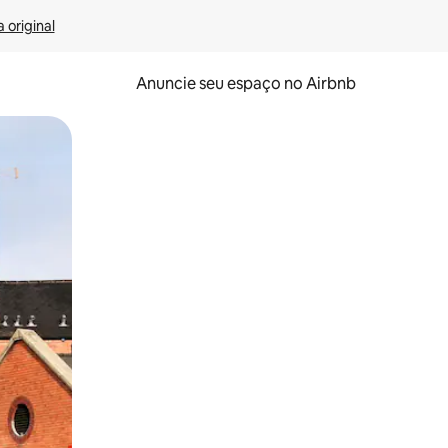
 original
Anuncie seu espaço no Airbnb
 deslizando o dedo na tela.