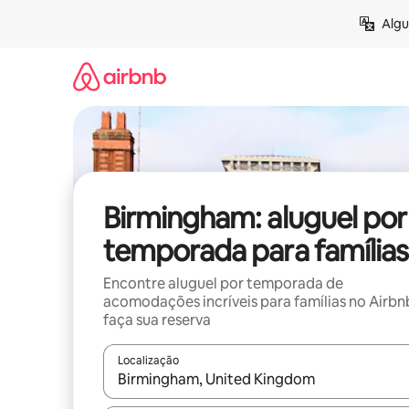
Pular
Algu
para
o
conteúdo
Birmingham: aluguel por
temporada para famílias
Encontre aluguel por temporada de
acomodações incríveis para famílias no Airbn
faça sua reserva
Localização
Quando os resultados estiverem disponíveis, expl