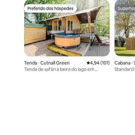
Preferido dos hóspedes
Superho
Preferido dos hóspedes
Superho
Tenda ⋅ Cutnall Green
4,94 de uma avaliação m
4,94 (101)
Cabana ⋅ 
Tenda de safári à beira do lago em
Standard
Elmbridge Farm — Kingfisher
de banho 