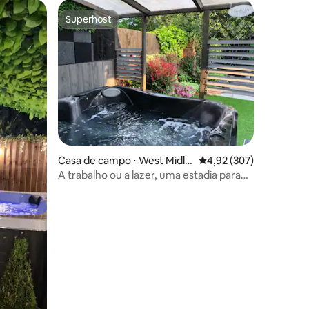
Superhost
os hóspedes
Superhost
ções
Casa de campo ⋅ West Midla
4,92 de uma avaliação 
4,92 (307)
nds
A trabalho ou a lazer, uma estadia para
recordar