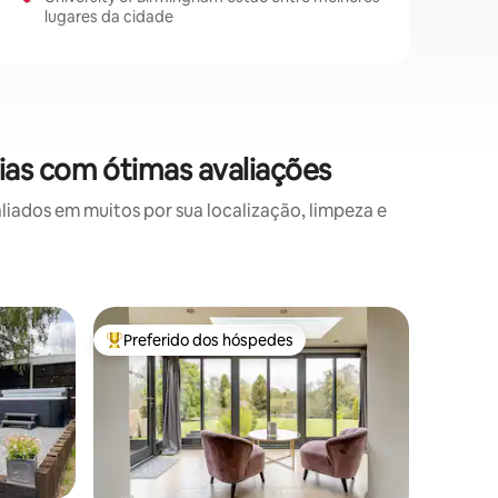
lugares da cidade
as com ótimas avaliações
ados em muitos por sua localização, limpeza e
Casa ⋅ K
Preferido dos hóspedes
Prefe
Entre os melhores preferidos dos hóspedes
Entre o
Conversão
interna,
Longdon 
hidroma
celeiro 
propried
refúgio i
piscina i
banheira