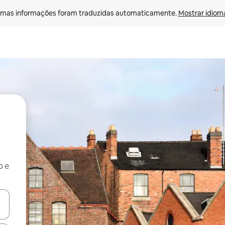
mas informações foram traduzidas automaticamente. 
Mostrar idioma
b e
ore-os usando as seta para cima e para baixo do teclado ou tocando e