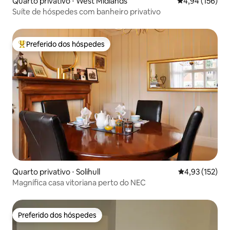
Quarto privativo ⋅ West Midlands
4,94 de uma av
4,94 (156)
Suíte de hóspedes com banheiro privativo
Preferido dos hóspedes
Entre os melhores preferidos dos hóspedes
Quarto privativo ⋅ Solihull
4,93 de uma av
4,93 (152)
Magnífica casa vitoriana perto do NEC
Preferido dos hóspedes
Preferido dos hóspedes