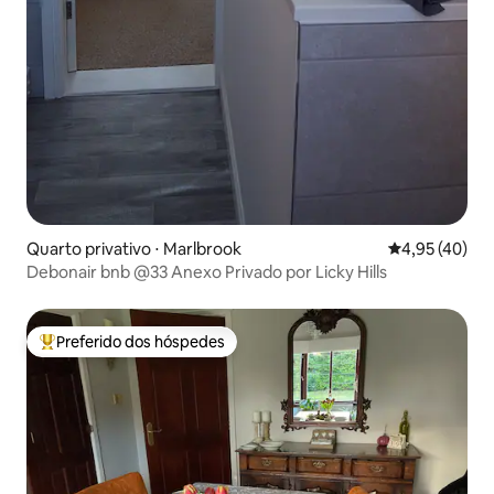
Quarto privativo ⋅ Marlbrook
4,95 de uma a
4,95 (40)
Debonair bnb @33 Anexo Privado por Licky Hills
Preferido dos hóspedes
Entre os melhores preferidos dos hóspedes