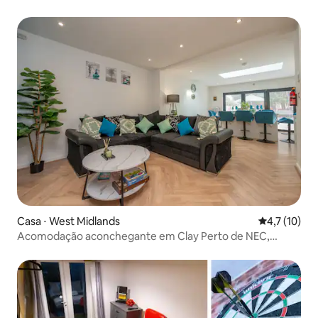
Casa ⋅ West Midlands
4,7 de uma a
4,7 (10)
Acomodação aconchegante em Clay Perto de NEC,
aeroporto e centro da cidade