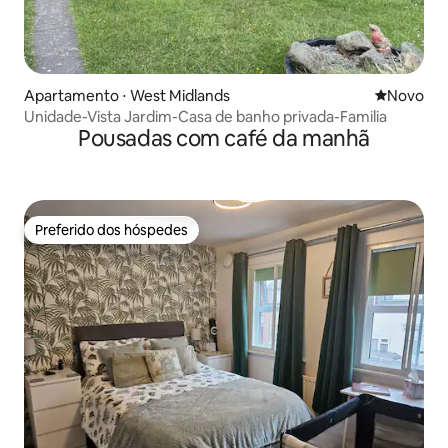
Apartamento ⋅ West Midlands
Novo lugar
Novo
Unidade-Vista Jardim-Casa de banho privada-Familia
Pousadas com café da manhã
Preferido dos hóspedes
Preferido dos hóspedes