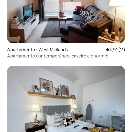
Apartamento ⋅ West Midlands
4,91 de uma a
4,91 (11)
Apartamento contemporâneo, caseiro e enorme!