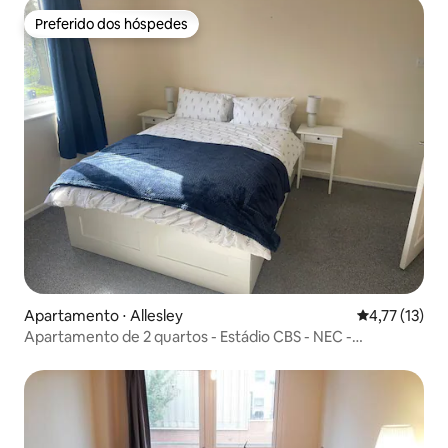
Preferido dos hóspedes
Preferido dos hóspedes
Apartamento ⋅ Allesley
4,77 de uma a
4,77 (13)
Apartamento de 2 quartos - Estádio CBS - NEC -
Aeroporto