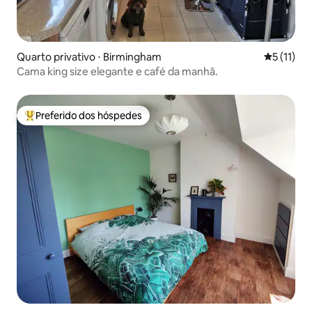
Quarto privativo ⋅ Birmingham
5 de uma a
5 (11)
Cama king size elegante e café da manhã.
Preferido dos hóspedes
Entre os melhores preferidos dos hóspedes