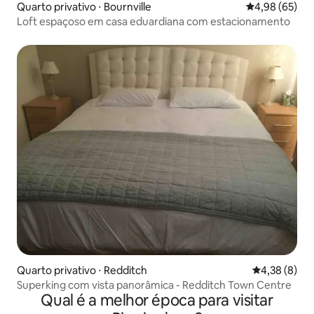
Quarto privativo ⋅ Bournville
4,98 de uma a
4,98 (65)
Loft espaçoso em casa eduardiana com estacionamento
Quarto privativo ⋅ Redditch
4,38 de uma 
4,38 (8)
Superking com vista panorâmica - Redditch Town Centre
Qual é a melhor época para visitar