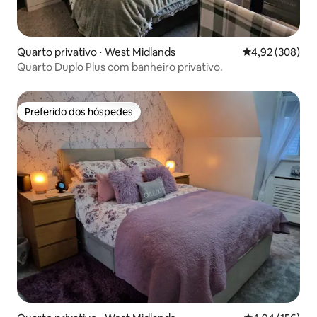
Quarto privativo ⋅ West Midlands
4,92 de uma ava
4,92 (308)
Quarto Duplo Plus com banheiro privativo.
Preferido dos hóspedes
Preferido dos hóspedes