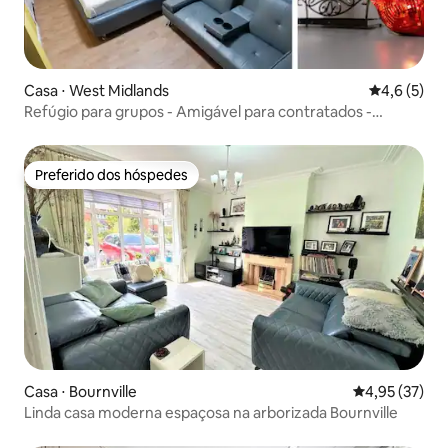
Casa ⋅ West Midlands
4,6 de uma 
4,6 (5)
Refúgio para grupos - Amigável para contratados -
Estacionamento gratuito
Preferido dos hóspedes
Preferido dos hóspedes
Casa ⋅ Bournville
4,95 de uma a
4,95 (37)
Linda casa moderna espaçosa na arborizada Bournville