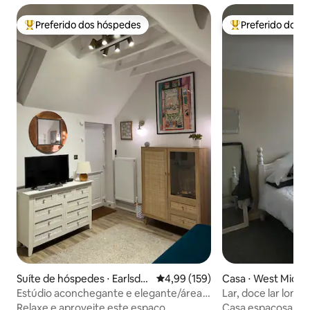
Preferido dos hóspedes
Preferido dos 
Entre os melhores preferidos dos hóspedes
Entre os melhore
Suíte de hóspedes ⋅ Earlsdo
4,99 de uma avaliação média de 
4,99 (159)
Casa ⋅ West Midla
n
Estúdio aconchegante e elegante/área
Lar, doce lar longe
tranquila/perto de
Relaxe e aproveite este espaço
Casa espaçosa com