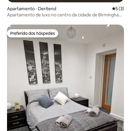
Apartamento ⋅ Deritend
5 de uma 
5 (3)
Apartamento de luxo no centro da cidade de Birmingham,
mesa de bilhar
Preferido dos hóspedes
Preferido dos hóspedes