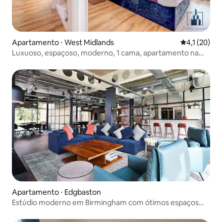
Apartamento ⋅ West Midlands
4,1 de uma a
4,1 (20)
Luxuoso, espaçoso, moderno, 1 cama, apartamento na
cidade.
Apartamento ⋅ Edgbaston
Estúdio moderno em Birmingham com ótimos espaços
sociais