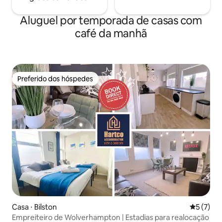
Aluguel por temporada de casas com
café da manhã
Preferido dos hóspedes
Preferido dos hóspedes
Casa ⋅ Bilston
5 de uma 
5 (7)
Empreiteiro de Wolverhampton | Estadias para realocação