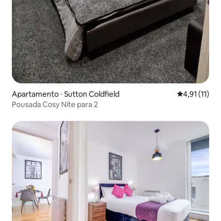
Apartamento ⋅ Sutton Coldfield
4,91 de uma a
4,91 (11)
Pousada Cosy Nite para 2