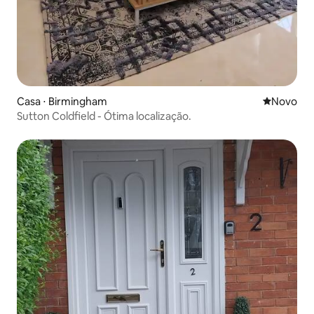
Casa ⋅ Birmingham
Novo lugar
Novo
Sutton Coldfield - Ótima localização.