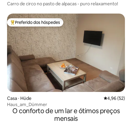
Carro de circo no pasto de alpacas - puro relaxamento!
Preferido dos hóspedes
Entre os melhores preferidos dos hóspedes
Casa ⋅ Hüde
4,96 de uma a
4,96 (52)
Haus_am_Dümmer
O conforto de um lar e ótimos preços
mensais