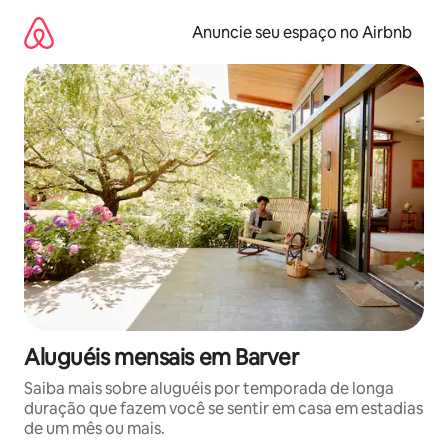
Pular
para
Anuncie seu espaço no Airbnb
o
conteúdo
Aluguéis mensais em Barver
Saiba mais sobre aluguéis por temporada de longa
duração que fazem você se sentir em casa em estadias
de um mês ou mais.