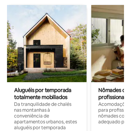
Aluguéis por temporada
Nômades digit
totalmente mobiliados
profissionais 
Da tranquilidade de chalés
Acomodações c
nas montanhas à
para profission
conveniência de
nômades com W
apartamentos urbanos, estes
adequado para 
aluguéis por temporada