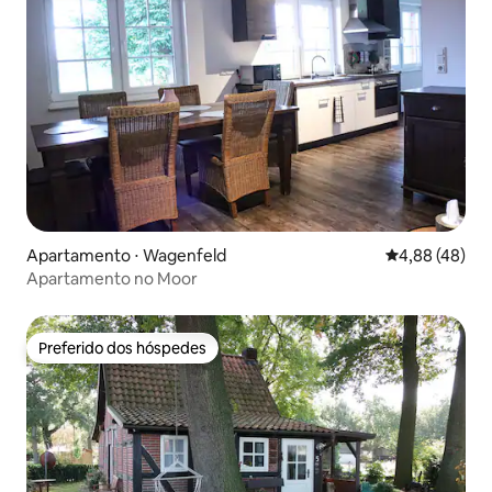
Apartamento ⋅ Wagenfeld
4,88 de uma a
4,88 (48)
Apartamento no Moor
Preferido dos hóspedes
Preferido dos hóspedes