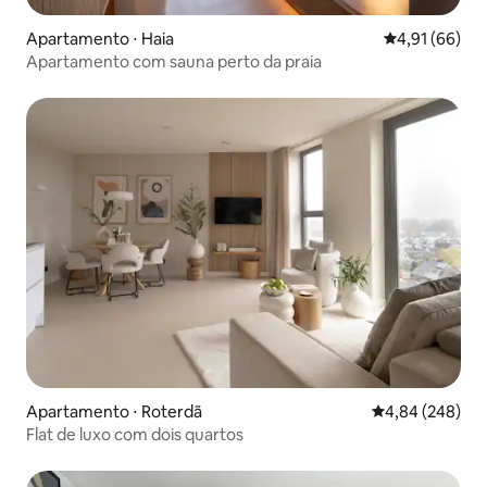
Apartamento ⋅ Haia
4,91 de uma a
4,91 (66)
Apartamento com sauna perto da praia
Apartamento ⋅ Roterdã
4,84 de uma ava
4,84 (248)
Flat de luxo com dois quartos