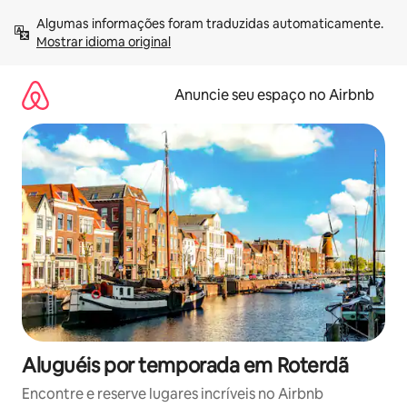
Pular
Algumas informações foram traduzidas automaticamente. 
para
Mostrar idioma original
o
conteúdo
Anuncie seu espaço no Airbnb
Aluguéis por temporada em Roterdã
Encontre e reserve lugares incríveis no Airbnb