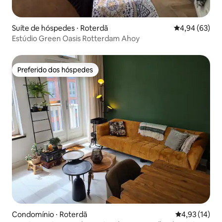
Suíte de hóspedes ⋅ Roterdã
4,94 de uma a
4,94 (63)
Estúdio Green Oasis Rotterdam Ahoy
Preferido dos hóspedes
Preferido dos hóspedes
Condomínio ⋅ Roterdã
4,93 de uma a
4,93 (14)