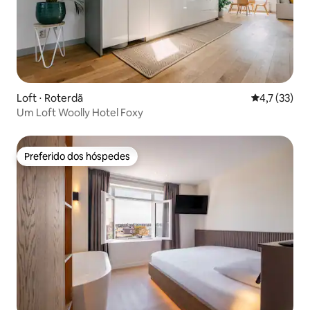
Loft ⋅ Roterdã
4,7 de uma a
4,7 (33)
Um Loft Woolly Hotel Foxy
Preferido dos hóspedes
Preferido dos hóspedes