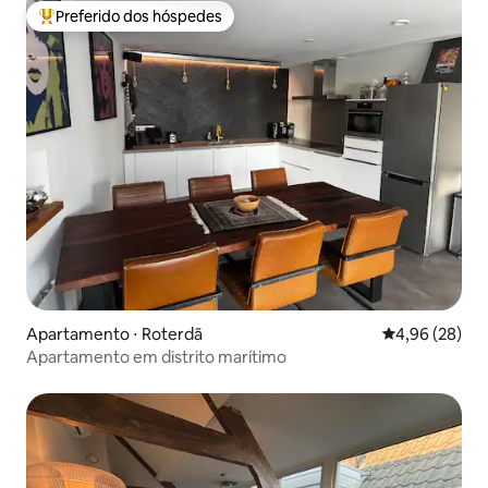
Preferido dos hóspedes
Entre os melhores preferidos dos hóspedes
Apartamento ⋅ Roterdã
4,96 de uma a
4,96 (28)
Apartamento em distrito marítimo