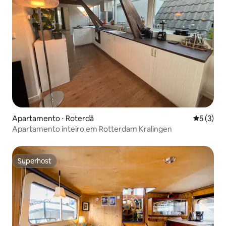
Apartamento ⋅ Roterdã
5 de uma 
5 (3)
Apartamento inteiro em Rotterdam Kralingen
Superhost
Superhost