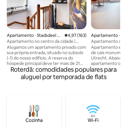
Apartamento ⋅ Stadsdeel C
4,97 de uma avaliação média de 
4,97 (163)
Apartamento ⋅ Bi
entrum
Apartamento no centro da cidade |
Apartamento de lu
Modernizado | Ideal para famílias!
Oudegracht Utre
Alugamos um apartamento privado com
Apartamento excl
sua própria entrada, situado no subsolo
de cais monument
(-1) do nosso edifício. A reserva do
Utrecht. Abaixo do nível da rua, o
hóspede principal deve ter mais de 21
apartamento ofere
Roterdã: comodidades populares para
anos. A localização é muito próxima do
um refúgio tranqu
Vondelpark, que é ideal para famílias ou
experiência única. Nosso porão de cai
aluguel por temporada de flats
se você quiser fazer uma
auto-suficiente, 
caminhada/corrida matinal.
totalmente equipa
Características principais: * Localização
completamente re
no centro da cidade, a apenas 5 minutos
às suas necessida
a pé do distrito dos museus * Cozinha
estadia. O apartamento é mobiliado com
totalmente equipada e banheiro
estilo e elegância
moderno * Duas camas SwissSense
as conveniências. 
podem ser configuradas em duplas ou
TV, toalhas e rou
Cozinha
Wi-Fi
solteiras. * Wi-Fi, conexão a cabo e TV
regular estão incl