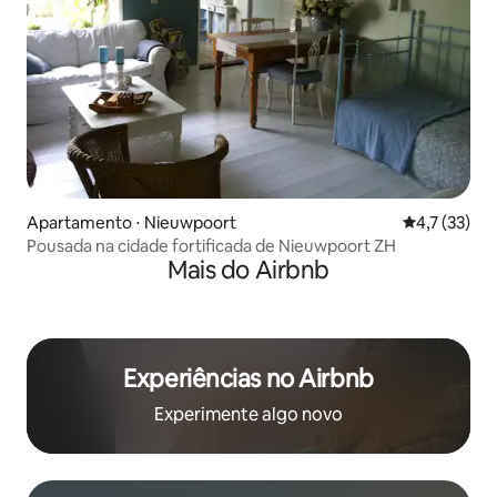
Apartamento ⋅ Nieuwpoort
4,7 de uma a
4,7 (33)
Pousada na cidade fortificada de Nieuwpoort ZH
Mais do Airbnb
Experiências no Airbnb
Experimente algo novo