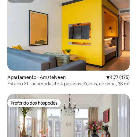
Superhost
Apartamento ⋅ Amstelveen
4,77 de uma av
4,77 (475)
Estúdio XL, acomoda até 4 pessoas, Zuidas, cozinha, 38 m²
Preferido dos hóspedes
Preferido dos hóspedes