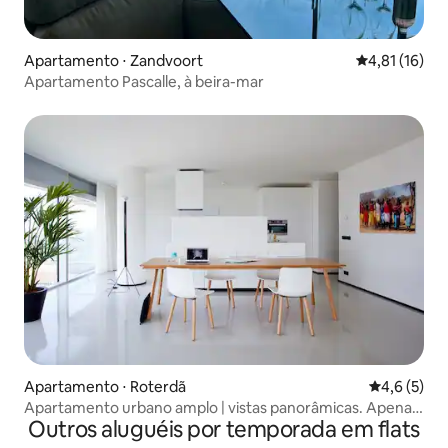
Apartamento ⋅ Zandvoort
4,81 de uma a
4,81 (16)
Apartamento Pascalle, à beira-mar
Apartamento ⋅ Roterdã
4,6 de uma 
4,6 (5)
Apartamento urbano amplo | vistas panorâmicas. Apenas
Outros aluguéis por temporada em flats
para maiores de 18 anos!