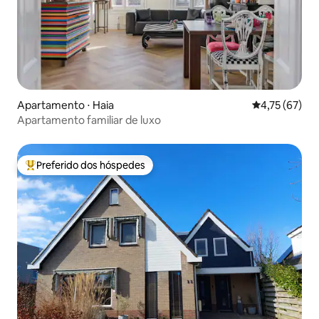
Apartamento ⋅ Haia
4,75 de uma a
4,75 (67)
Apartamento familiar de luxo
Preferido dos hóspedes
Entre os melhores preferidos dos hóspedes