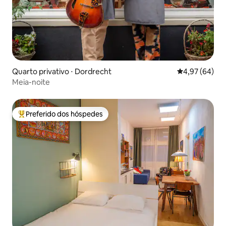
Quarto privativo ⋅ Dordrecht
4,97 de uma a
4,97 (64)
Meia-noite
Preferido dos hóspedes
Entre os melhores preferidos dos hóspedes