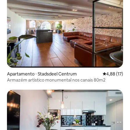
Apartamento ⋅ Stadsdeel Centrum
4,88 de uma a
4,88 (17)
Armazém artístico monumental nos canais 80m2