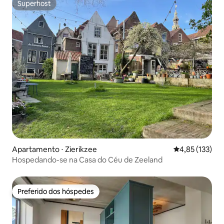
Superhost
Superhost
Apartamento ⋅ Zierikzee
4,85 de uma av
4,85 (133)
Hospedando-se na Casa do Céu de Zeeland
Preferido dos hóspedes
Preferido dos hóspedes