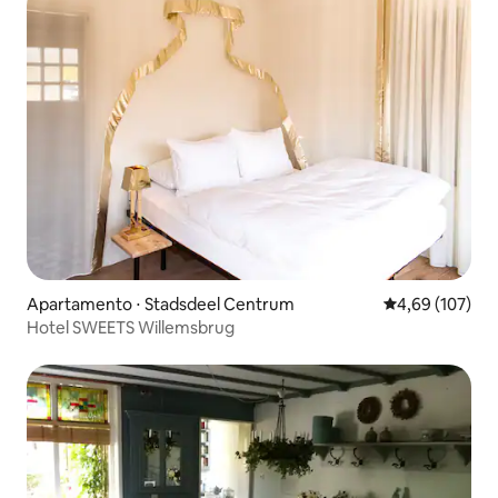
Apartamento ⋅ Stadsdeel Centrum
4,69 de uma av
4,69 (107)
Hotel SWEETS Willemsbrug