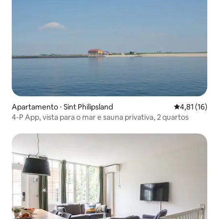
Apartamento ⋅ Sint Philipsland
4,81 de uma a
4,81 (16)
4-P App, vista para o mar e sauna privativa, 2 quartos