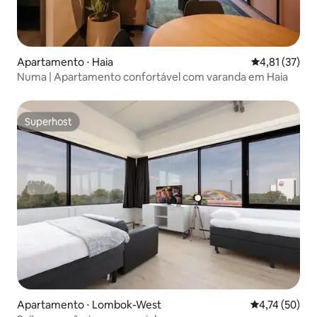
Apartamento ⋅ Haia
4,81 de uma a
4,81 (37)
Numa | Apartamento confortável com varanda em Haia
Superhost
Superhost
Apartamento ⋅ Lombok-West
4,74 de uma a
4,74 (50)