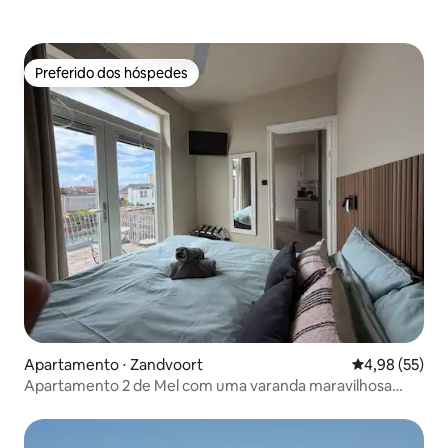
Preferido dos hóspedes
Preferido dos hóspedes
Apartamento ⋅ Zandvoort
4,98 de uma a
4,98 (55)
Apartamento 2 de Mel com uma varanda maravilhosa
voltada para o sul