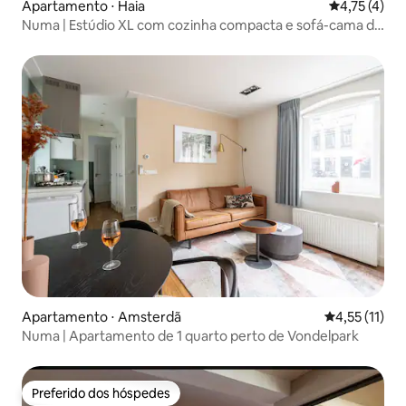
Apartamento ⋅ Haia
4,75 de uma 
4,75 (4)
Numa | Estúdio XL com cozinha compacta e sofá-cama de
solteiro
Apartamento ⋅ Amsterdã
4,55 de uma a
4,55 (11)
Numa | Apartamento de 1 quarto perto de Vondelpark
Preferido dos hóspedes
Preferido dos hóspedes