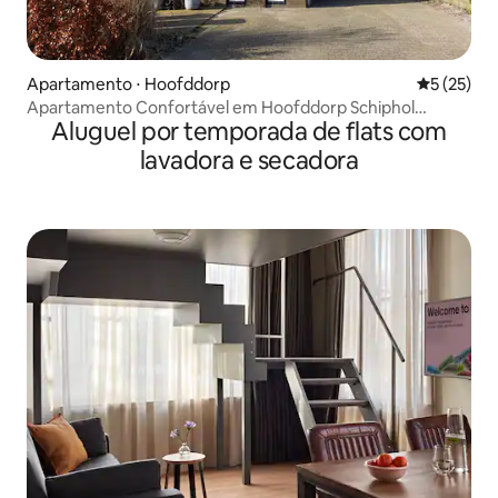
Apartamento ⋅ Hoofddorp
5 de uma a
5 (25)
Apartamento Confortável em Hoofddorp Schiphol
Aluguel por temporada de flats com
Amsterdã
lavadora e secadora