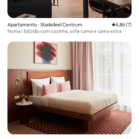
Apartamento ⋅ Stadsdeel Centrum
4,86 de uma 
4,86 (7)
Numa | Estúdio com cozinha, sofá-cama e cama extra