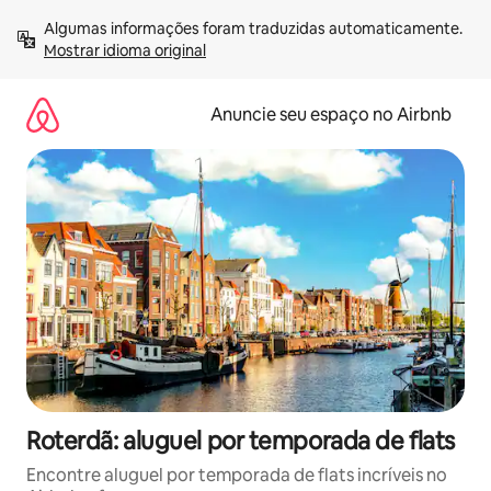
Pular
Algumas informações foram traduzidas automaticamente. 
para
Mostrar idioma original
o
conteúdo
Anuncie seu espaço no Airbnb
Roterdã: aluguel por temporada de flats
Encontre aluguel por temporada de flats incríveis no