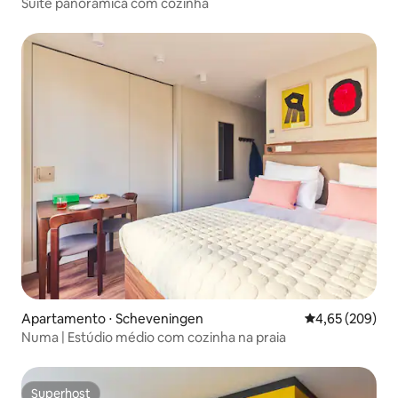
Suíte panorâmica com cozinha
Apartamento ⋅ Scheveningen
4,65 de uma ava
4,65 (209)
Numa | Estúdio médio com cozinha na praia
Superhost