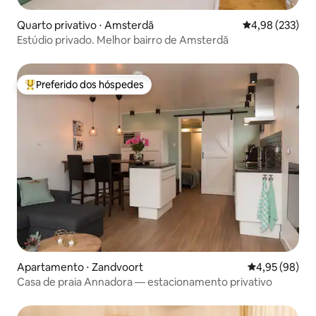
Quarto privativo ⋅ Amsterdã
4,98 de uma av
4,98 (233)
Estúdio privado. Melhor bairro de Amsterdã
Preferido dos hóspedes
Entre os melhores preferidos dos hóspedes
Apartamento ⋅ Zandvoort
4,95 de uma a
4,95 (98)
Casa de praia Annadora — estacionamento privativo