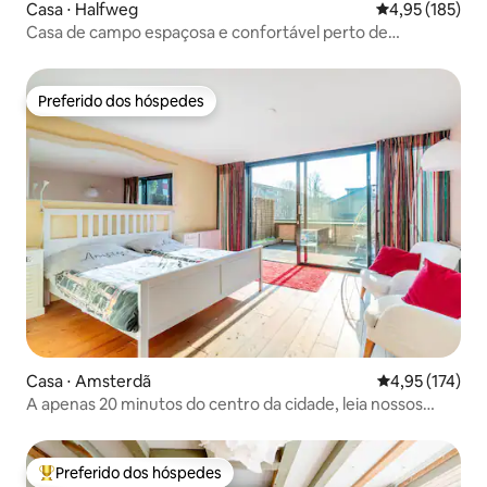
Casa ⋅ Halfweg
4,95 de uma av
4,95 (185)
Casa de campo espaçosa e confortável perto de
Amsterdã
Preferido dos hóspedes
Preferido dos hóspedes
Casa ⋅ Amsterdã
4,95 de uma av
4,95 (174)
A apenas 20 minutos do centro da cidade, leia nossos
comentários !
Preferido dos hóspedes
Entre os melhores preferidos dos hóspedes