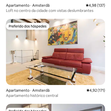
Apartamento ⋅ Amsterdã
4,98 de uma av
4,98 (137)
Loft no centro da cidade com vistas deslumbrantes
Preferido dos hóspedes
Preferido dos hóspedes
Apartamento ⋅ Amsterdã
4,92 de uma av
4,92 (171)
Apartamento histórico central