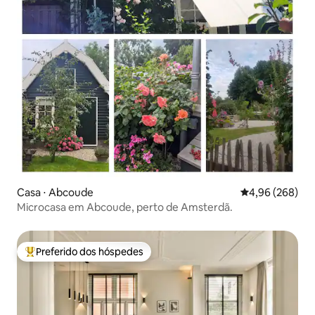
Casa ⋅ Abcoude
4,96 de uma ava
4,96 (268)
Microcasa em Abcoude, perto de Amsterdã.
Preferido dos hóspedes
Entre os melhores preferidos dos hóspedes