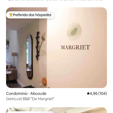
Preferido dos hóspedes
Entre os melhores preferidos dos hóspedes
Condomínio ⋅ Abcoude
4,96 de uma av
4,96 (104)
GeinLust B&B "De Margriet"