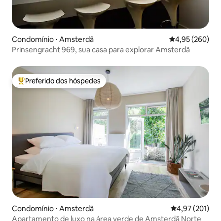
Condomínio ⋅ Amsterdã
4,95 de uma ava
4,95 (260)
Prinsengracht 969, sua casa para explorar Amsterdã
Preferido dos hóspedes
Entre os melhores preferidos dos hóspedes
Condomínio ⋅ Amsterdã
4,97 de uma av
4,97 (201)
Apartamento de luxo na área verde de Amsterdã Norte