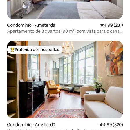
Condomínio ⋅ Amsterdã
4,99 de uma av
4,99 (231)
Apartamento de 3 quartos (90 m²) com vista para o canal
perto de Vondelpark
Preferido dos hóspedes
Entre os melhores preferidos dos hóspedes
Condomínio ⋅ Amsterdã
4,99 de uma ava
4,99 (320)