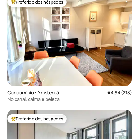
Preferido dos hóspedes
Entre os melhores preferidos dos hóspedes
Condomínio ⋅ Amsterdã
4,94 de uma av
4,94 (218)
No canal, calma e beleza
Preferido dos hóspedes
Entre os melhores preferidos dos hóspedes