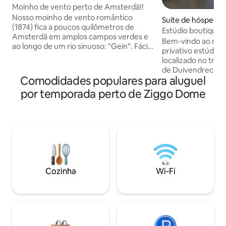
Moinho de vento perto de Amsterdã!!
Nosso moinho de vento romântico
Suíte de hóspedes
(1874) fica a poucos quilômetros de
drecht
Estúdio boutique c
Amsterdã em amplos campos verdes e
perto de Amsterd
Bem-vindo ao nos
ao longo de um rio sinuoso: "Gein". Fácil
privativo estúdio d
acesso a Amsterdã de carro, trem ou
localizado no tranq
bicicleta. Você tem o moinho de vento
de Duivendrecht, 
inteiro só para você. Três andares, 3
Comodidades populares para aluguel
Amsterdã. Perfeita para casais, famílias
quartos com camas de casal: dorme
pequenas, viajant
por temporada perto de Ziggo Dome
facilmente 6, uma cozinha, sala de estar,
visitantes que pa
2 banheiros e um banheiro com
Amsterdã. ✔ Entrada privada ✔
banheira/chuveiro. Bicicletas disponíveis
Estacionamento pr
+ caiaque. Basta deixar algum dinheiro
Jardim privado pa
extra se você os usou. Não é necessário
Ar-condicionado e
reservar com antecedência. Ótima água
telhado ✔ Cozinh
para nadar e pequeno desembarque
✔ Aquecimento de
bem na frente.
Wi-Fi rápido ✔ Berç
Cozinha
Wi-Fi
carrinho de bebê 
solicitação