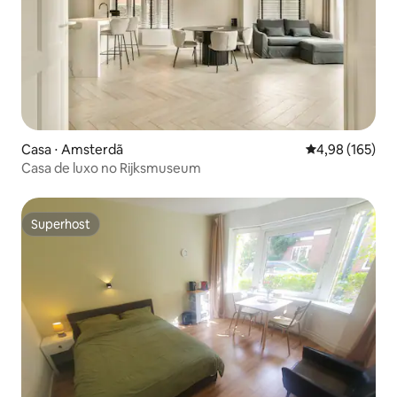
Casa ⋅ Amsterdã
4,98 de uma av
4,98 (165)
Casa de luxo no Rijksmuseum
Superhost
Superhost