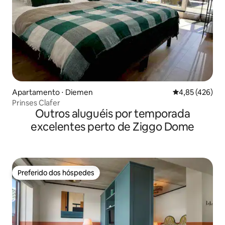
Apartamento ⋅ Diemen
4,85 de uma av
4,85 (426)
Prinses Clafer
Outros aluguéis por temporada
excelentes perto de Ziggo Dome
Preferido dos hóspedes
Preferido dos hóspedes