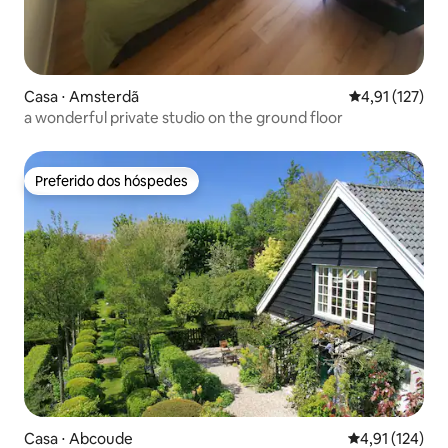
Casa ⋅ Amsterdã
4,91 de uma av
4,91 (127)
a wonderful private studio on the ground floor
Preferido dos hóspedes
Preferido dos hóspedes
Casa ⋅ Abcoude
4,91 de uma av
4,91 (124)