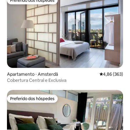
Preferido dos hóspedes
Preferido dos hóspedes
Apartamento ⋅ Amsterdã
4,86 de uma ava
4,86 (363)
Cobertura Central e Exclusiva
Preferido dos hóspedes
Preferido dos hóspedes