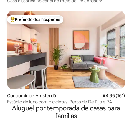
Casa histórica no canal no meio de De Jordaan!
Preferido dos hóspedes
Entre os melhores preferidos dos hóspedes
Condomínio ⋅ Amsterdã
4,96 de uma av
4,96 (161)
Estúdio de luxo com bicicletas. Perto de De Pijp e RAI
Aluguel por temporada de casas para
famílias