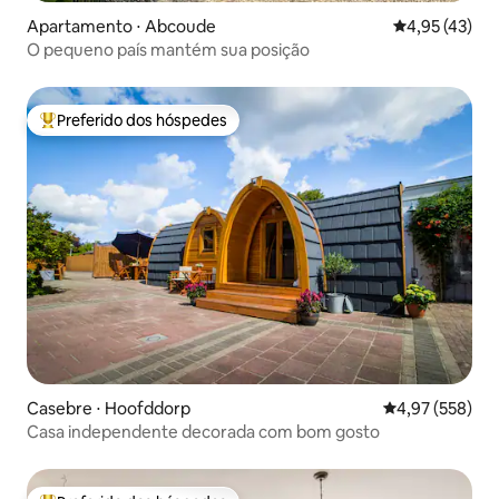
Apartamento ⋅ Abcoude
4,95 de uma a
4,95 (43)
O pequeno país mantém sua posição
Preferido dos hóspedes
Entre os melhores preferidos dos hóspedes
Casebre ⋅ Hoofddorp
4,97 de uma av
4,97 (558)
Casa independente decorada com bom gosto