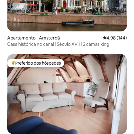
Apartamento ⋅ Amsterdã
4,98 de uma av
4,98 (144)
Casa histórica no canal | Século XVII | 2 camas king
Preferido dos hóspedes
Entre os melhores preferidos dos hóspedes