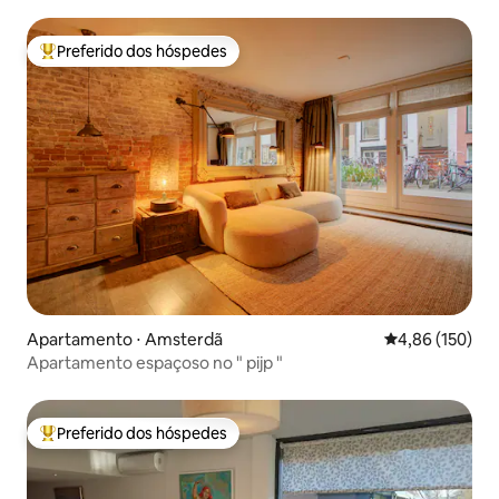
Preferido dos hóspedes
Entre os melhores preferidos dos hóspedes
Apartamento ⋅ Amsterdã
4,86 de uma av
4,86 (150)
Apartamento espaçoso no " pijp "
Preferido dos hóspedes
Entre os melhores preferidos dos hóspedes