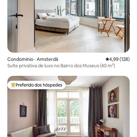
Condomínio ⋅ Amsterdã
4,99 de uma av
4,99 (128)
Suíte privativa de luxo no Bairro dos Museus (40 m²)
Preferido dos hóspedes
Entre os melhores preferidos dos hóspedes