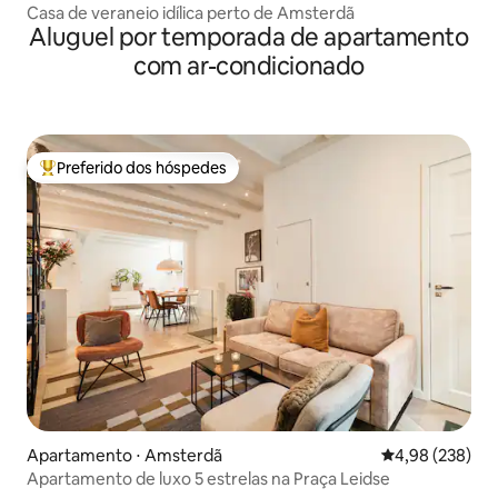
Casa de veraneio idílica perto de Amsterdã
Aluguel por temporada de apartamento
com ar-condicionado
Preferido dos hóspedes
Entre os melhores preferidos dos hóspedes
Apartamento ⋅ Amsterdã
4,98 de uma ava
4,98 (238)
Apartamento de luxo 5 estrelas na Praça Leidse