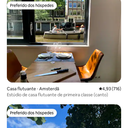
Preferido dos hóspedes
Preferido dos hóspedes
Casa flutuante ⋅ Amsterdã
4,93 de uma av
4,93 (716)
Estúdio de casa flutuante de primeira classe (canto)
Preferido dos hóspedes
Preferido dos hóspedes