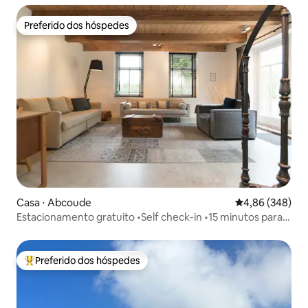
Preferido dos hóspedes
Preferido dos hóspedes
Casa ⋅ Abcoude
4,86 de uma ava
4,86 (348)
Estacionamento gratuito •Self check-in •15 minutos para
Amsterdã
Preferido dos hóspedes
Entre os melhores preferidos dos hóspedes