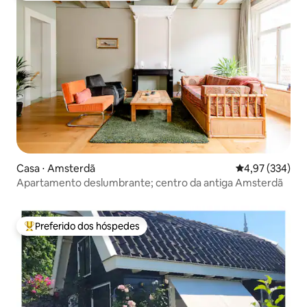
Casa ⋅ Amsterdã
4,97 de uma av
4,97 (334)
Apartamento deslumbrante; centro da antiga Amsterdã
Preferido dos hóspedes
Entre os melhores preferidos dos hóspedes