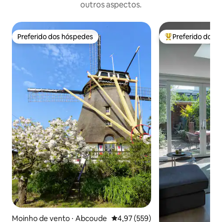
outros aspectos.
Preferido dos hóspedes
Preferido dos 
Preferido dos hóspedes
Entre os melhore
Moinho de vento ⋅ Abcoude
4,97 de uma avaliação média de 
4,97 (559)