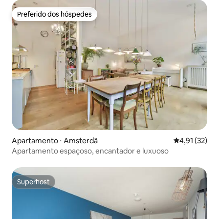
Preferido dos hóspedes
Preferido dos hóspedes
Apartamento ⋅ Amsterdã
4,91 de uma a
4,91 (32)
Apartamento espaçoso, encantador e luxuoso
Superhost
Superhost