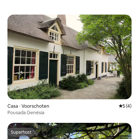
Casa ⋅ Voorschoten
5 de uma 
5 (4)
Pousada Genésia
Superhost
Superhost