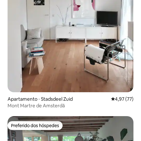
Apartamento ⋅ Stadsdeel Zuid
4,97 de uma a
4,97 (77)
Mont Martre de Amsterdã
Preferido dos hóspedes
Preferido dos hóspedes