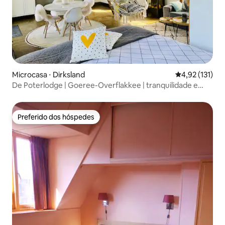
Microcasa ⋅ Dirksland
4,92 de uma av
4,92 (131)
De Poterlodge | Goeree-Overflakkee | tranquilidade e
espaço
Preferido dos hóspedes
Preferido dos hóspedes