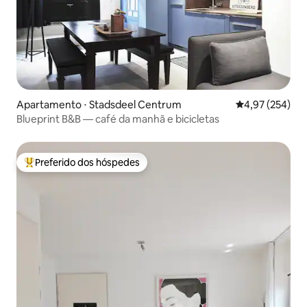
Apartamento ⋅ Stadsdeel Centrum
4,97 de uma av
4,97 (254)
Blueprint B&B — café da manhã e bicicletas
Preferido dos hóspedes
Entre os melhores preferidos dos hóspedes