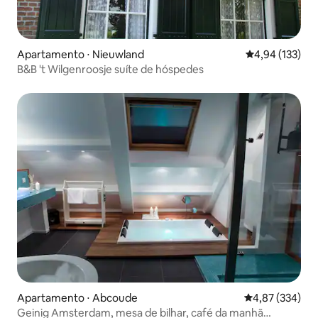
Apartamento ⋅ Nieuwland
4,94 de uma av
4,94 (133)
B&B 't Wilgenroosje suíte de hóspedes
Apartamento ⋅ Abcoude
4,87 de uma av
4,87 (334)
Geinig Amsterdam, mesa de bilhar, café da manhã