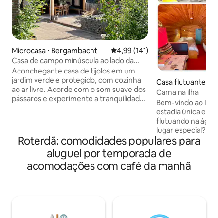
Microcasa ⋅ Bergambacht
4,99 de uma avaliação média de 
4,99 (141)
Casa de campo minúscula ao lado da
reserva natural
Aconchegante casa de tijolos em um
jardim verde e protegido, com cozinha
Casa flutuante ⋅ 
ao ar livre. Acorde com o som suave dos
Cama na ilha
pássaros e experimente a tranquilidade
Bem-vindo ao Islan
do campo. O chalé é confortável e
estadia única em 
decorado com bom gosto, com dicas
flutuando na água. O que torna es
locais que você não encontra nos guias
lugar especial? 🛏️ Adequado para 1 a 3
de viagem. Explore os prados, moinhos e
Roterdã: comodidades populares para
hóspedes Banheiro 🚿 privativo com
vilarejos holandeses com nossas
chuveiro e sanitário 🍳 Cozinha 
aluguel por temporada de
bicicletas emprestadas. Graças à
tudo o que você p
localização central, você pode viajar
acomodações com café da manhã
manhã simples 🌅 Diretamente na água
facilmente para cidades como Gouda,
com vista para o porto Alugue
Roterdã, Haia, Utrecht e Amsterdã. Uma
barcos, aluguel de 
estadia variada com tranquilidade,
de 🏄 SUP disponíveis Roupas de
natureza e cidade por perto.
e banho incluídas Base 🌳 perfeita para a
natureza, esportes