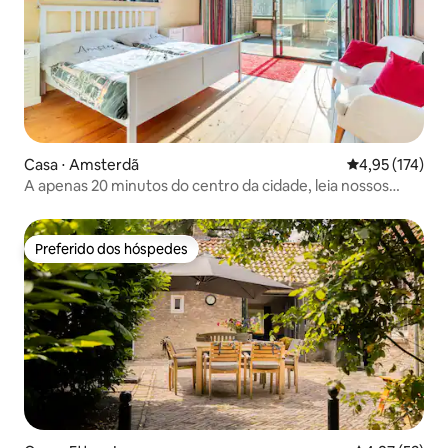
Casa ⋅ Amsterdã
4,95 de uma av
4,95 (174)
A apenas 20 minutos do centro da cidade, leia nossos
comentários !
Preferido dos hóspedes
Preferido dos hóspedes