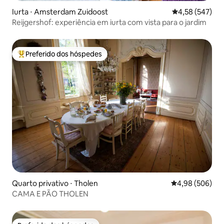
Iurta ⋅ Amsterdam Zuidoost
4,58 de uma av
4,58 (547)
Reijgershof: experiência em iurta com vista para o jardim
Preferido dos hóspedes
Entre os melhores preferidos dos hóspedes
Quarto privativo ⋅ Tholen
4,98 de uma ava
4,98 (506)
CAMA E PÃO THOLEN