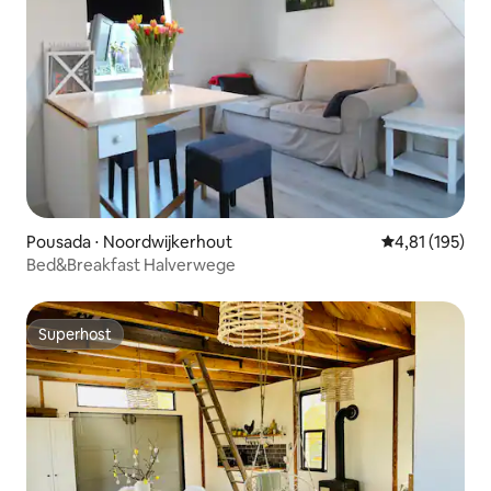
Pousada ⋅ Noordwijkerhout
4,81 de uma av
4,81 (195)
Bed&Breakfast Halverwege
Superhost
Superhost