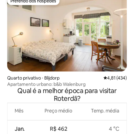
Preferido dos hóspedes
Preferido dos hóspedes
Quarto privativo ⋅ Blijdorp
4,81 de uma av
4,81 (434)
Apartamento urbano: b&b Walenburg
Qual é a melhor época para visitar
Roterdã?
Mês
Preço médio
Temp. média
Jan.
R$ 462
4 °C