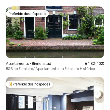
gratuito
Preferido dos hóspedes
Preferido dos hóspedes
Apartamento ⋅ Binnenstad
4,82 de uma av
4,82 (402)
B&B no Estaleiro/ Apartamento no Estaleiro Histórico
Preferido dos hóspedes
Entre os melhores preferidos dos hóspedes