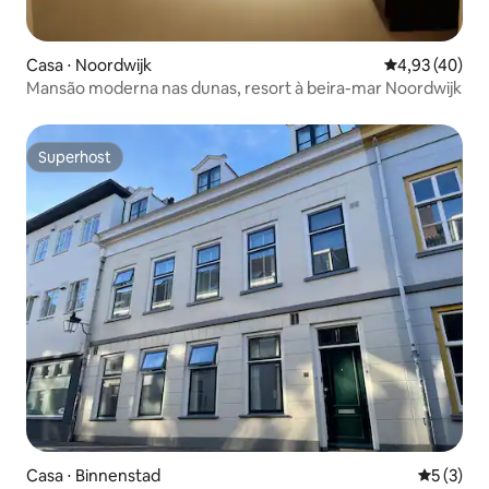
Casa ⋅ Noordwijk
4,93 de uma a
4,93 (40)
Mansão moderna nas dunas, resort à beira-mar Noordwijk
Superhost
Superhost
Casa ⋅ Binnenstad
5 de uma 
5 (3)