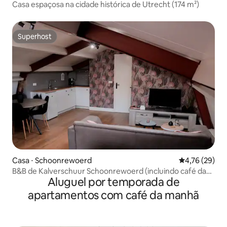
Casa espaçosa na cidade histórica de Utrecht (174 m²)
Superhost
Superhost
Casa ⋅ Schoonrewoerd
4,76 de uma a
4,76 (29)
B&B de Kalverschuur Schoonrewoerd (incluindo café da
Aluguel por temporada de
manhã)
apartamentos com café da manhã