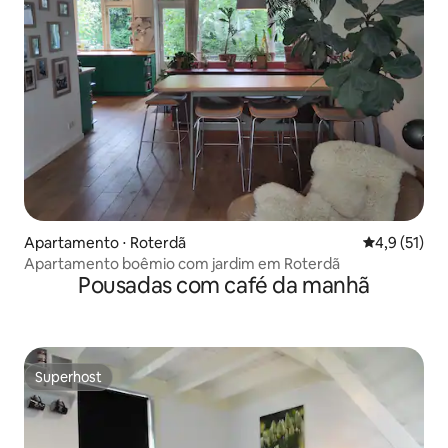
Apartamento ⋅ Roterdã
4,9 de uma a
4,9 (51)
Apartamento boêmio com jardim em Roterdã
Pousadas com café da manhã
Superhost
Superhost