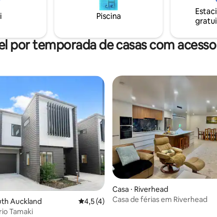
compacta tornam o espaço
Estac
el para estadias curtas e
i
Piscina
gratui
antindo uma experiência
a e conveniente.
el por temporada de casas com acesso 
Casa ⋅ Riverhead
Casa de férias em Riverhead
uth Auckland
4,5 de uma avaliação média de 5, 4 avalia
4,5 (4)
rio Tamaki