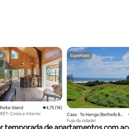
st
Superhost
st
Superhost
iheke Island
4,75 de uma avaliação média de 5, 16 avalia
4,75 (16)
T: Costa e Interior
Casa ⋅ Te Henga (Bethells Bea
ch)
Fuja da cidade!
or temporada de apartamentos com ace