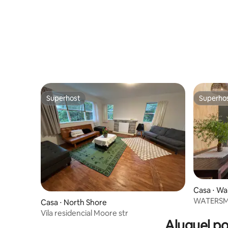
Superhost
Superho
Superhost
Superho
Casa ⋅ Wa
WATERSMEE
Casa ⋅ North Shore
Vila residencial Moore str
Aluguel p