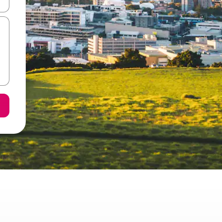
ore-os usando as seta para cima e para baixo do teclado ou tocando e