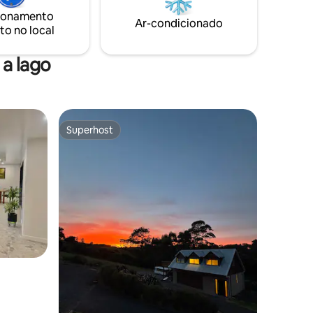
ionamento
Ar-condicionado
to no local
a lago
Superhost
Superhost
ções