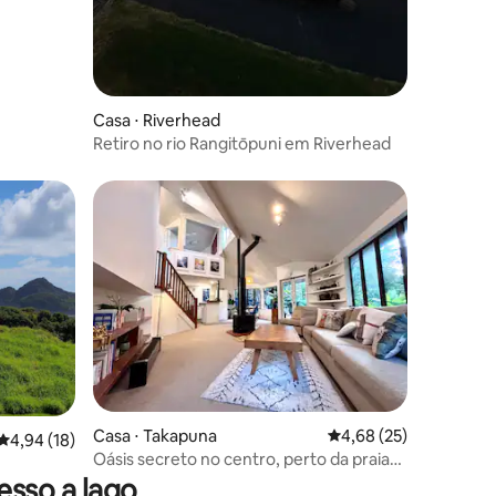
Casa ⋅ Riverhead
Retiro no rio Rangitōpuni em Riverhead
ções
Casa ⋅ Takapuna
4,68 de uma avaliação
4,68 (25)
4,94 de uma avaliação média de 5, 18 avaliações
4,94 (18)
Oásis secreto no centro, perto da praia
de Takapuna
sso a lago