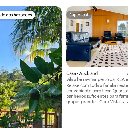
rido dos hóspedes
Superhost
 melhores preferidos dos hóspedes
Superhost
 média de 5, 9 avaliações
Casa ⋅ Auckland
Vila à beira-mar perto da IKEA e
Park
Relaxe com toda a família neste
conveniente para ficar. Quartos e
banheiros suficientes para famí
grupos grandes. Com Vista para o Rio
Tamaki. 1 minuto a pé da Flat Rock
Reserve, com playground e cais
seu barco ou caiaque para desfru
minutos a pé do Auckland Rowin