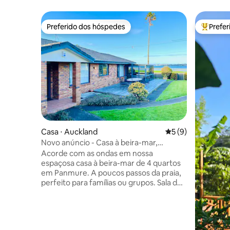
Preferido dos hóspedes
Prefe
Preferido dos hóspedes
Entre os
Casa ⋅ Auckland
5 de uma avaliação
5 (9)
Novo anúncio - Casa à beira-mar,
aconchegante e com vista para o mar
Acorde com as ondas em nossa
espaçosa casa à beira-mar de 4 quartos
em Panmure. A poucos passos da praia,
perfeito para famílias ou grupos. Sala de
estar iluminada, cozinha moderna,
camas confortáveis, Wi-Fi rápido,
churrasqueira e quintal privativo. 5
minutos de carro para lojas e Panmure