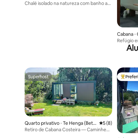
Chalé isolado na natureza com banho ao
ar livre
Cabana ⋅ 
Refúgio e
Alu
sob as est
Superhost
Prefe
Superhost
Entre os
Quarto privativo ⋅ Te Henga (Beth
5 de uma avaliação
5 (8)
ells Beach)
Retiro de Cabana Costeira — Caminhe
até Bethells Beach