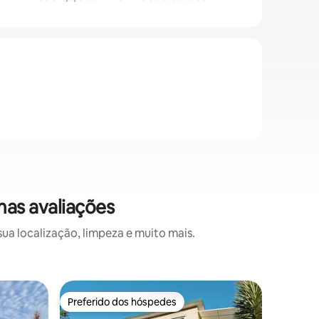
mas avaliações
a localização, limpeza e muito mais.
Cabana ⋅
Preferido dos hóspedes
Preferi
Preferido dos hóspedes
Preferi
The Rimu