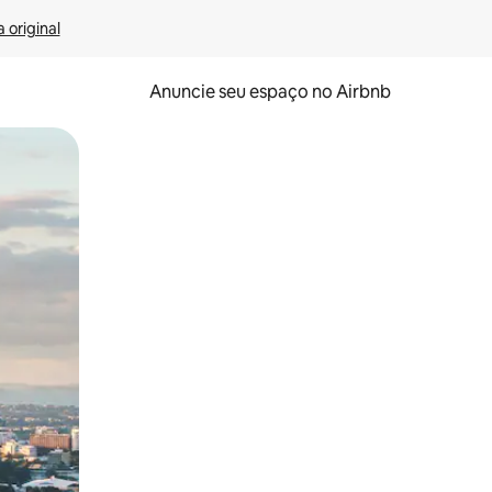
 original
Anuncie seu espaço no Airbnb
 deslizando o dedo na tela.