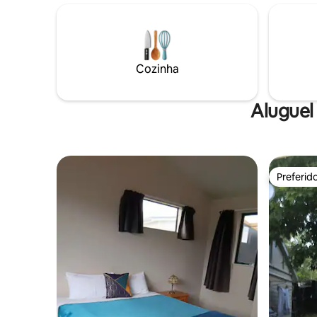
simplesme
equipada, banheiro moderno e
final do d
lavanderia. Um ótimo estúdio para
vinho no 
relaxar e aproveitar o ar do campo. A
de tirar 
quarenta e cinco minutos de viagem
morango.
para Auckland City , nove minutos de
Cozinha
Helensville indo para o norte ou oeste
para waimauku, vinícolas locais
premiadas!! Agora oferecendo
Aluguel
massagem terapêutica profunda.
Preferid
Preferid