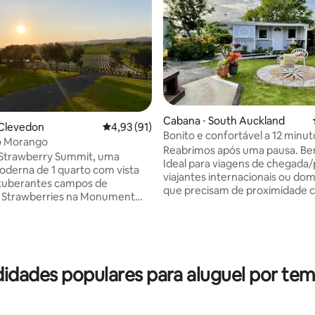
Cabana ⋅ South Auckland
 Clevedon
4,93 de uma avaliação média de 5, 91 avalia
4,93 (91)
Bonito e confortável a 12 minut
o Morango
aeroporto
Reabrimos após uma pausa. B
 Strawberry Summit, uma
Ideal para viagens de chegada/
derna de 1 quarto com vista
viajantes internacionais ou do
exuberantes campos de
édia de 5, 161 avaliações
que precisam de proximidade 
 Strawberries na Monument
aeroporto. Cabana/chalé limpo
m um design espaçoso e cheio
aconchegante para 2 hóspedes
uma cama super king para noites
Aproveite o espaço aberto da 
, é um retiro paradisíaco. A
Ambury a 10 minutos a pé, o
m tudo o que você precisa para
funcionamento do centro de vis
ia confortável, incluindo uma
idades populares para aluguel por tem
fazenda, levando à costa. Chiq
otalmente equipada e
minutos a pé do topo de um an
eira Webber. Explore praias,
vulcão, outrora ocupado pelos 
 trilhas nas proximidades ou
indígenas. Fome: Comida para 