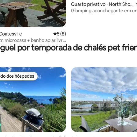
Quarto privativo ⋅ North Shor
e
Glamping aconchegante em u
de jardim
Coatesville
5 de uma avaliação média de 5, 8 avalia
5 (8)
m microcasa + banho ao ar livre
guel por temporada de chalés pet frie
relas
rido dos hóspedes
 melhores preferidos dos hóspedes
 média de 5, 8 avaliações