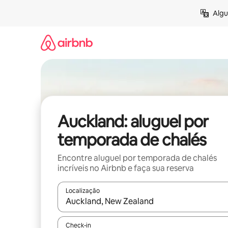
Pular
Algu
para
o
conteúdo
Auckland: aluguel por
temporada de chalés
Encontre aluguel por temporada de chalés
incríveis no Airbnb e faça sua reserva
Localização
Quando os resultados estiverem disponíveis, expl
Check-in