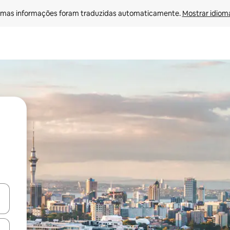
mas informações foram traduzidas automaticamente. 
Mostrar idioma
ore-os usando as seta para cima e para baixo do teclado ou tocando e