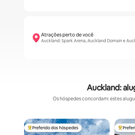
Atrações perto de você
Auckland: Spark Arena, Auckland Domain e Auck
Auckland: alu
Os hóspedes concordam: estes alugué
Preferido dos hóspedes
Prefe
Entre os melhores preferidos dos hóspedes
Entre os