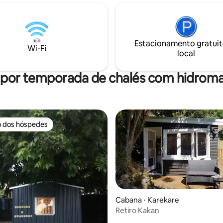
nte relaxe em serenidade. Ao
laticínios a 5 minutos ou camin
ia, desfrute de uma taça de
Mangere Bridge Cafés 15 minut
convés, apreciando o pôr do sol
passeio até a Estação Ferroviár
o fôlego sobre os campos de
Onehunga e pubs
Estacionamento gratuit
Wi-Fi
local
 por temporada de chalés com hidro
o dos hóspedes
o dos hóspedes
Cabana ⋅ Karekare
Retiro Kakan