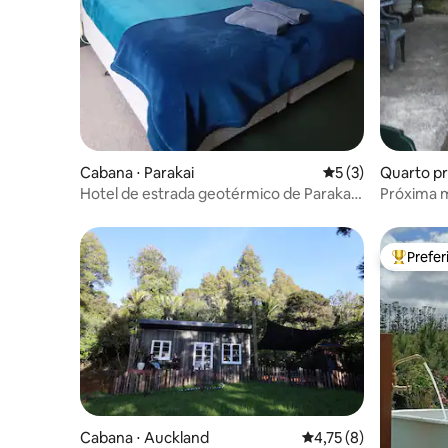
Cabana ⋅ Parakai
5 de uma avaliação
5 (3)
Quarto pr
e
Hotel de estrada geotérmico de Parakai
Próxima m
Unidade 9
Prefe
Entre os
Cabana ⋅ Auckland
4,75 de uma avaliação
4,75 (8)