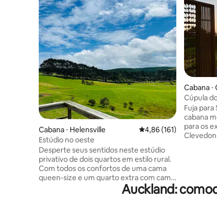
Cabana ⋅
Cúpula d
Fuja para
cabana mo
para os 
Cabana ⋅ Helensville
4,86 de uma avaliação m
4,86 (161)
Clevedon
Estúdio no oeste
Road. Co
Desperte seus sentidos neste estúdio
de luz e 
privativo de dois quartos em estilo rural.
tranquilas
Com todos os confortos de uma cama
cabana te
queen-size e um quarto extra com cama
uma estad
Auckland: comod
queen-size adjacente, ele oferece uma
cozinha t
vista deslumbrante para as colinas
churrasqu
ondulantes que margeiam a floresta de
parques e
Wood Hill. Uma cozinha totalmente