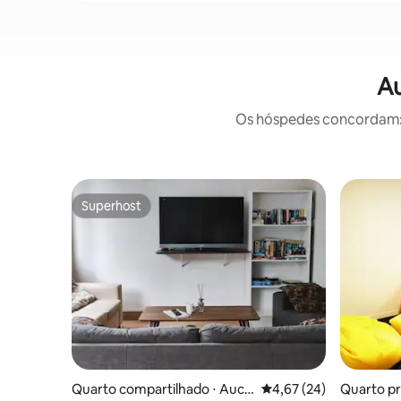
Au
Os hóspedes concordam: e
Superhost
Superhost
Quarto compartilhado ⋅ Auckl
4,67 de uma avaliação 
4,67 (24)
Quarto pr