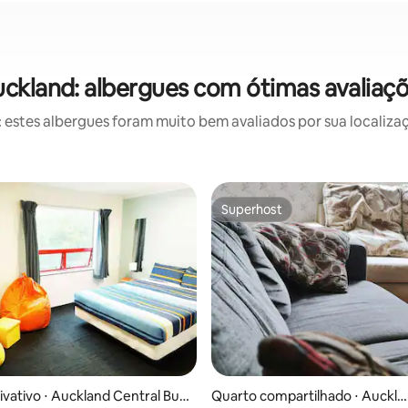
ckland: albergues com ótimas avaliaç
stes albergues foram muito bem avaliados por sua localizaç
Superhost
Superhost
média de 5, 24 avaliações
ivativo ⋅ Auckland Central Busi
Quarto compartilhado ⋅ Auckla