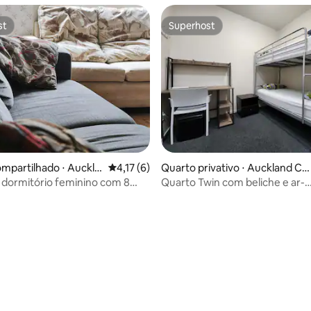
st
Superhost
st
Superhost
mpartilhado ⋅ Auckla
4,17 de uma avaliação média de 5, 6 avalia
4,17 (6)
Quarto privativo ⋅ Auckland Ce
 Business District
tral Business District
dormitório feminino com 8
Quarto Twin com beliche e ar-
r-condicionado | Sem janela
condicionado privativo | Sem ja
média de 5, 52 avaliações