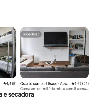
Superhost
Superhost
ções
n
4,4 de uma avaliação média de 5, 5 avaliações
4,4 (5)
Quarto compartilhado ⋅ Auckl
4,67 de uma avaliação
4,67 (24)
and Central Business District
Cama em dormitório misto com 8 camas
a e secadora
nela
e ar-condicionado | Sem janela