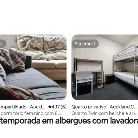
média de 5, 52 avaliações
st
Superhost
st
Superhost
 média de 5, 6 avaliações
mpartilhado ⋅ Auckla
4,17 de uma avaliação média de 5, 6 avalia
4,17 (6)
Quarto privativo ⋅ Auckland Ce
 Business District
tral Business District
dormitório feminino com 8
Quarto Twin com beliche e ar-
 temporada em albergues com lavador
r-condicionado | Sem janela
condicionado privativo | Sem ja