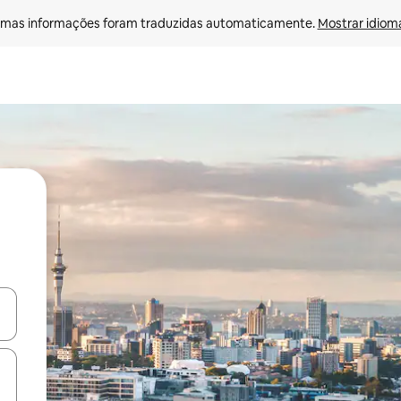
mas informações foram traduzidas automaticamente. 
Mostrar idioma
ore-os usando as seta para cima e para baixo do teclado ou tocando e