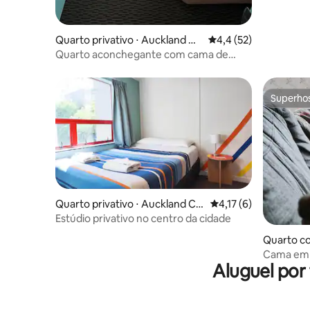
Quarto privativo ⋅ Auckland Ce
4,4 de uma avaliação 
4,4 (52)
ntral Business District
Quarto aconchegante com cama de
solteiro
Superho
Superho
Quarto privativo ⋅ Auckland Ce
4,17 de uma avaliação
4,17 (6)
ntral Business District
Estúdio privativo no centro da cidade
Quarto co
nd Central
Cama em 
Aluguel por
camas e a