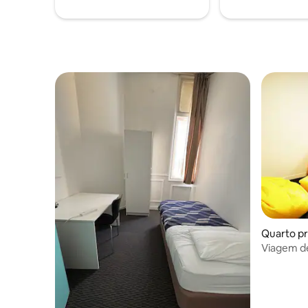
Quarto pr
ness Distr
Viagem de