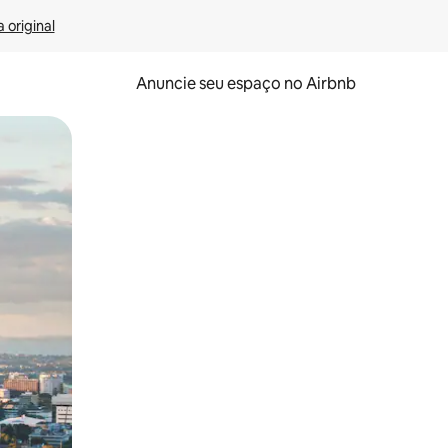
 original
Anuncie seu espaço no Airbnb
 deslizando o dedo na tela.