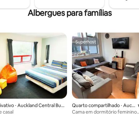
Albergues para famílias
Superhost
Superhost
ivativo ⋅ Auckland Central Busi
Quarto compartilhado ⋅ Auckl
ict
and Central Business District
 casal
Cama em dormitório feminino
compartilhado com 6 camas e a
condicionado | Janela aberta