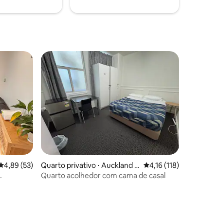
4,89 de uma avaliação média de 5, 53 avaliações
4,89 (53)
Quarto privativo ⋅ Auckland C
4,16 de uma avaliação 
4,16 (118)
entral Business District
Quarto acolhedor com cama de casal
r-