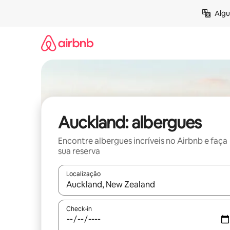
Pular
Algu
para
o
conteúdo
Auckland: albergues
Encontre albergues incríveis no Airbnb e faça
sua reserva
Localização
Quando os resultados estiverem disponíveis, expl
Check-in