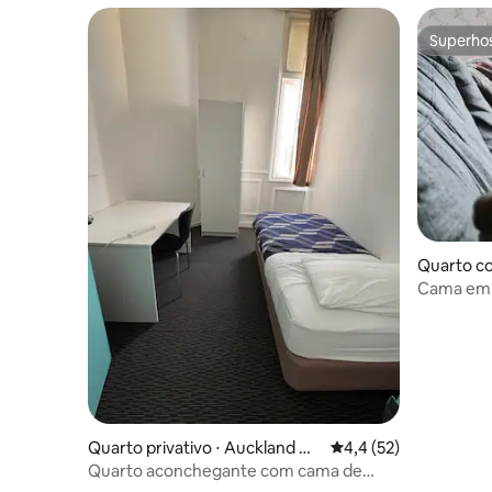
Superho
Superho
Quarto co
nd Central
Cama em 
camas e a
Quarto privativo ⋅ Auckland Ce
4,4 de uma avaliação 
4,4 (52)
ntral Business District
Quarto aconchegante com cama de
solteiro