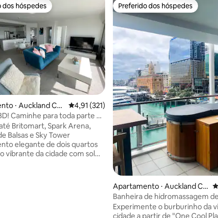
o dos hóspedes
Preferido dos hóspedes
o dos hóspedes
Preferido dos hóspedes
édia de 5, 226 avaliações
nto ⋅ Auckland Ce
4,91 de uma avaliação média de 5, 321 avalia
4,91 (321)
ness District
BD! Caminhe para toda parte +
mento gratuito.
té Britomart, Spark Arena,
de Balsas e Sky Tower
to elegante de dois quartos
o vibrante da cidade com sol
O edifício atualmente
s andaimes externos no lugar
e das obras de atualização.
Apartamento ⋅ Auckland Ce
4
o signifique que as vistas não
ntral Business District
Banheira de hidromassagem de 
bertas como de costume, o
Estacionamento | Deck com vis
Experimente o burburinho da v
to em si permanece brilhante,
deslumbrantes
cidade a partir de "One Cool Pl