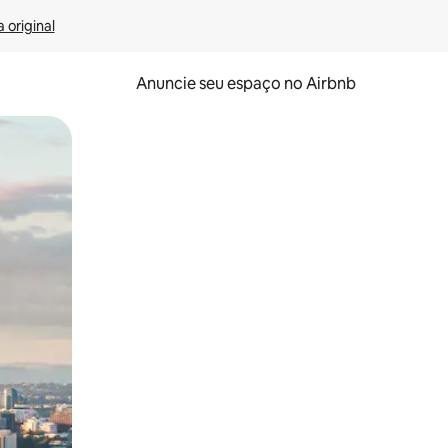
 original
Anuncie seu espaço no Airbnb
 deslizando o dedo na tela.