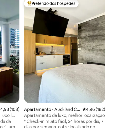
Apartame
Preferido dos hóspedes
Preferi
Entre os melhores preferidos dos hóspedes
Preferi
ntral Bus
Vista pa
Bem-vind
coração 
apartame
experiênc
cidade. 
Porto de 
você se sentir
imbatíve
restauran
ções
comodida
curta dis
sem coisa
quiser re
desfruta
um copo d
,93 de uma avaliação média de 5, 108 avaliações
4,93 (108)
Apartamento ⋅ Auckland Ce
4,96 de uma avaliação 
4,96 (182)
ntral Business District
luxo |
Apartamento de luxo, melhor localização
tas
ida da
* Check-in muito fácil, 24 horas por dia, 7
ace", um
dias por semana, cofre localizado no