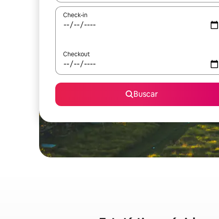
Check-in
Checkout
Buscar