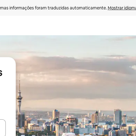
mas informações foram traduzidas automaticamente. 
Mostrar idioma
s
ore-os usando as seta para cima e para baixo do teclado ou tocando e