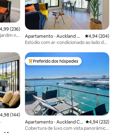
ções
,99 de uma avaliação média de 5, 236 avaliações
4,99 (236)
jardim no
Apartamento ⋅ Auckland Ce
4,94 de uma avaliação m
4,94 (204)
ntral Business District
Estúdio com ar-condicionado ao lado do
parque na Queen St - Piscina e academia
Preferido dos hóspedes
os hóspedes
Entre os melhores preferidos dos hóspedes
,98 de uma avaliação média de 5, 144 avaliações
4,98 (144)
ções
Apartamento ⋅ Auckland Ce
4,94 de uma avaliação 
4,94 (232)
ntral Business District
Cobertura de luxo com vista panorâmica