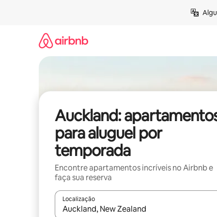
Pular
Algu
para
o
conteúdo
Auckland: apartamento
para aluguel por
temporada
Encontre apartamentos incríveis no Airbnb e
faça sua reserva
Localização
Quando os resultados estiverem disponíveis, expl