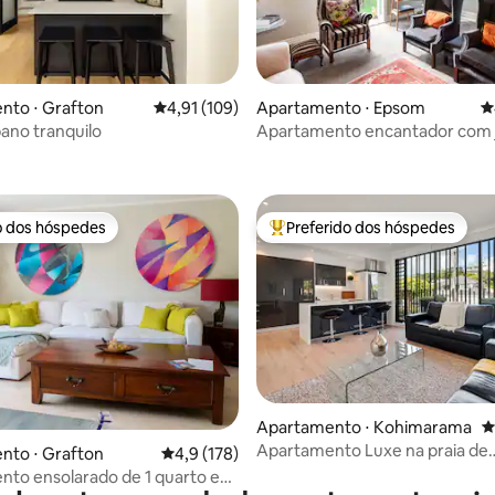
édia de 5, 145 avaliações
nto ⋅ Grafton
4,91 de uma avaliação média de 5, 109 avalia
4,91 (109)
Apartamento ⋅ Epsom
4
bano tranquilo
Apartamento encantador com 
coração de Mt Eden
o dos hóspedes
Preferido dos hóspedes
o dos hóspedes
Entre os melhores preferidos d
édia de 5, 697 avaliações
Apartamento ⋅ Kohimarama
4
Apartamento Luxe na praia de
nto ⋅ Grafton
4,9 de uma avaliação média de 5, 178 avalia
4,9 (178)
Kohimarama
nto ensolarado de 1 quarto em