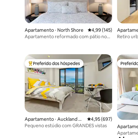
Apartamento ⋅ North Shore
4,99 de uma avaliação m
4,99 (145)
Apartame
Apartamento reformado com pátio no
Retiro ur
quintal
Preferido dos hóspedes
Preferid
Entre os melhores preferidos dos hóspedes
Preferid
Apartamento ⋅ Auckland Ce
4,95 de uma avaliação m
4,95 (697)
ntral Business District
Pequeno estúdio com GRANDES vistas
Apartame
Apartame