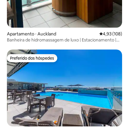
Apartamento ⋅ Auckland
4,93 de uma av
4,93 (108)
Banheira de hidromassagem de luxo | Estacionamento |
Deck com vistas deslumbrantes
Preferido dos hóspedes
Preferido dos hóspedes