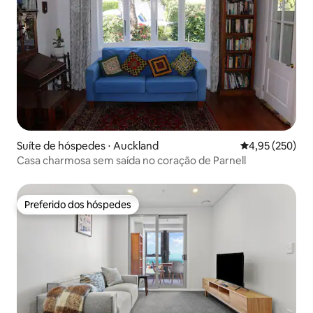
Suíte de hóspedes ⋅ Auckland
4,95 de uma av
4,95 (250)
Casa charmosa sem saída no coração de Parnell
Preferido dos hóspedes
Preferido dos hóspedes