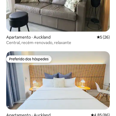
Apartamento ⋅ Auckland
5 de uma a
5 (26)
Central, recém-renovado, relaxante
Preferido dos hóspedes
Preferido dos hóspedes
Apartamento ⋅ Auckland
4,85 de uma a
4,85 (86)