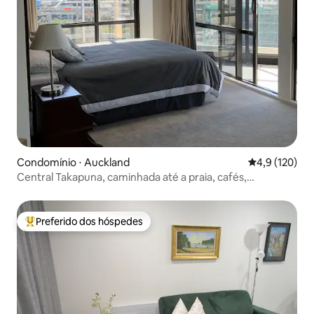
Condomínio ⋅ Auckland
4,9 de uma av
4,9 (120)
Central Takapuna, caminhada até a praia, cafés,
restaurantes
Preferido dos hóspedes
Entre os melhores preferidos dos hóspedes