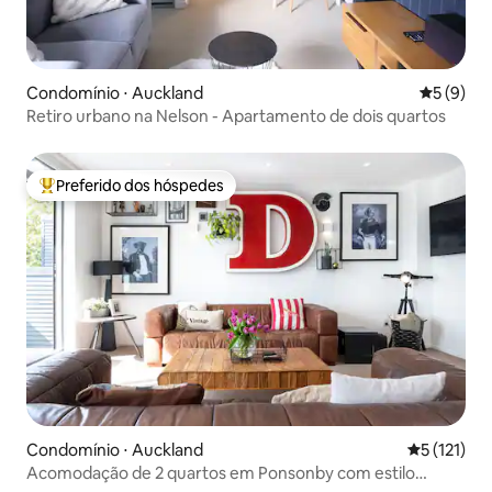
Condomínio ⋅ Auckland
5 de uma 
5 (9)
Retiro urbano na Nelson - Apartamento de dois quartos
Preferido dos hóspedes
Entre os melhores preferidos dos hóspedes
Condomínio ⋅ Auckland
5 de uma av
5 (121)
Acomodação de 2 quartos em Ponsonby com estilo