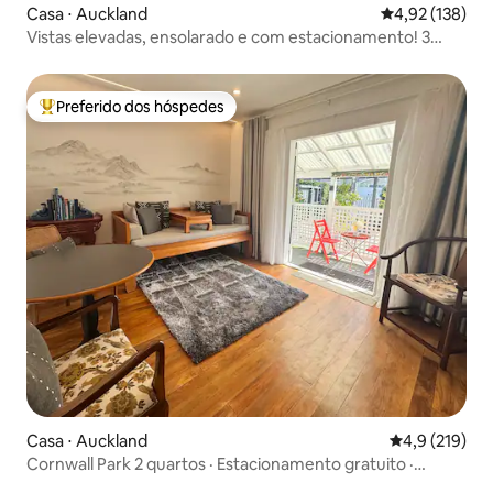
Casa ⋅ Auckland
4,92 de uma av
4,92 (138)
Vistas elevadas, ensolarado e com estacionamento! 3
quartos, 3 banheiros
Preferido dos hóspedes
Entre os melhores preferidos dos hóspedes
Casa ⋅ Auckland
4,9 de uma av
4,9 (219)
Cornwall Park 2 quartos · Estacionamento gratuito ·
Estadia privativa