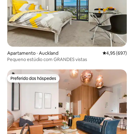
Apartamento ⋅ Auckland
4,95 de uma ava
4,95 (697)
Pequeno estúdio com GRANDES vistas
Preferido dos hóspedes
Preferido dos hóspedes