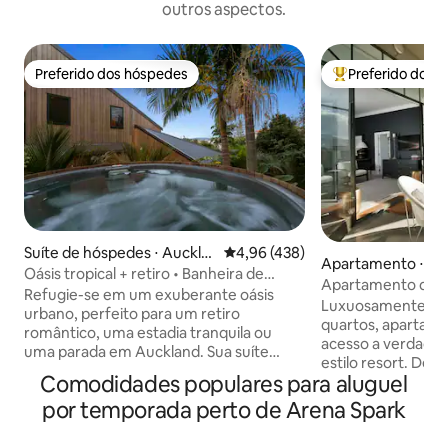
outros aspectos.
Preferido dos hóspedes
Preferido dos 
Preferido dos hóspedes
Entre os melhore
Suíte de hóspedes ⋅ Auckla
4,96 de uma avaliação média de 
4,96 (438)
Apartamento ⋅ Au
nd
Oásis tropical + retiro • Banheira de
Apartamento de 2
hidromassagem • Estufa
Refugie-se em um exuberante oásis
Nova York com pis
Luxuosamente de
urbano, perfeito para um retiro
espaçoso
quartos, apartam
romântico, uma estadia tranquila ou
acesso a verdadei
uma parada em Auckland. Sua suíte
estilo resort. Des
privativa de hóspedes conta com uma
Comodidades populares para aluguel
melhores piscinas
cama queen size, banheiro privativo
com vistas incrívei
por temporada perto de Arena Spark
com chuveiro com box, utensílios para
Espaçoso e ensol
fazer chá e café e uma varanda com
terraço coberto no jardim
vista para o jardim tropical. Durante a