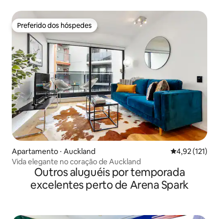
Preferido dos hóspedes
Preferido dos hóspedes
Apartamento ⋅ Auckland
4,92 de uma av
4,92 (121)
Vida elegante no coração de Auckland
Outros aluguéis por temporada
excelentes perto de Arena Spark