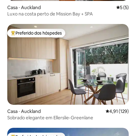
Casa ⋅ Auckland
5 de uma 
5 (5)
Luxo na costa perto de Mission Bay + SPA
Preferido dos hóspedes
Entre os melhores preferidos dos hóspedes
Casa ⋅ Auckland
4,91 de uma av
4,91 (129)
Sobrado elegante em Ellerslie-Greenlane