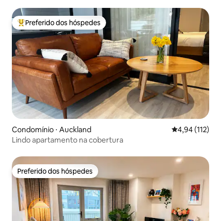
Preferido dos hóspedes
Entre os melhores preferidos dos hóspedes
Condomínio ⋅ Auckland
4,94 de uma av
4,94 (112)
Lindo apartamento na cobertura
Preferido dos hóspedes
Preferido dos hóspedes