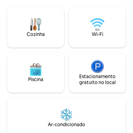
casais ou grupos,
sua estadia, você também terá acesso à
privativos grandes. Mais de 2
estufa do jardim com iluminação de
avaliações de 5 estrel
conto de fadas e TV, à banheira de
academias, quadra 
hidromassagem ao ar livre, ao chuveiro
interna e piscina 
aquecido ao ar livre e ao putting green,
hidromassagem/sa
criando um espaço único para relaxar e
Cozinha
Wi-Fi
para desfrutar! Pessoalmente de
descontrair. • 25 min do aeroporto • 15
propriedade e ger
min para CBD
Gwynne e atendid
Estacionamento
Piscina
gratuito no local
Ar-condicionado