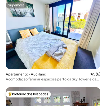
Superhost
Superhost
Apartamento ⋅ Auckland
5 de uma 
5 (6)
Acomodação familiar espaçosa perto da Sky Tower e da
Queen Street
Preferido dos hóspedes
Entre os melhores preferidos dos hóspedes