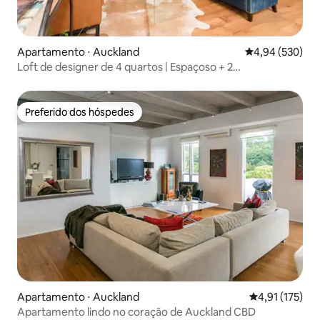
Apartamento ⋅ Auckland
4,94 de uma ava
4,94 (530)
Loft de designer de 4 quartos | Espaçoso + 2
estacionamentos gratuitos
Preferido dos hóspedes
Preferido dos hóspedes
Apartamento ⋅ Auckland
4,91 de uma av
4,91 (175)
Apartamento lindo no coração de Auckland CBD