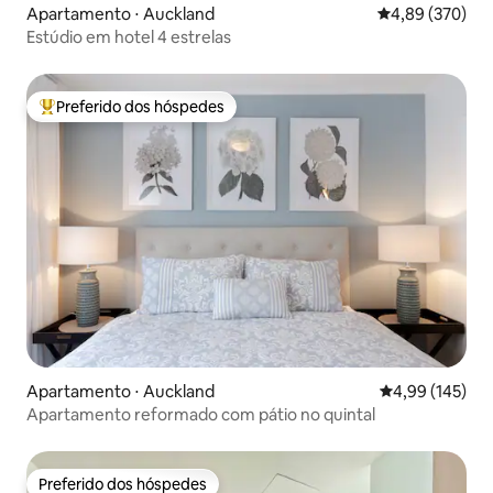
Apartamento ⋅ Auckland
4,89 de uma ava
4,89 (370)
Estúdio em hotel 4 estrelas
Preferido dos hóspedes
Entre os melhores preferidos dos hóspedes
Apartamento ⋅ Auckland
4,99 de uma av
4,99 (145)
Apartamento reformado com pátio no quintal
Preferido dos hóspedes