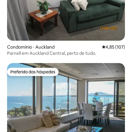
Condomínio ⋅ Auckland
4,85 de uma av
4,85 (107)
Parnell em Auckland Central, perto de tudo.
Preferido dos hóspedes
Preferido dos hóspedes