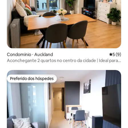
Condomínio ⋅ Auckland
5 de uma 
5 (9)
Aconchegante 2 quartos no centro da cidade | Ideal para
famílias | Vistas para a cidade
Preferido dos hóspedes
Preferido dos hóspedes