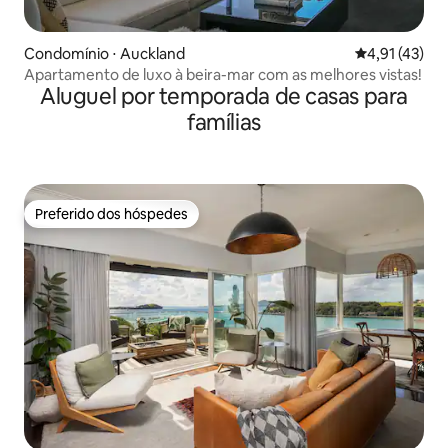
Condomínio ⋅ Auckland
4,91 de uma a
4,91 (43)
Apartamento de luxo à beira-mar com as melhores vistas!
Aluguel por temporada de casas para
famílias
Preferido dos hóspedes
Preferido dos hóspedes