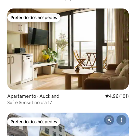
Nova York
Preferido dos hóspedes
Preferido dos hóspedes
Apartamento ⋅ Auckland
4,96 de uma av
4,96 (101)
Suíte Sunset no dia 17
Preferido dos hóspedes
Preferido dos hóspedes