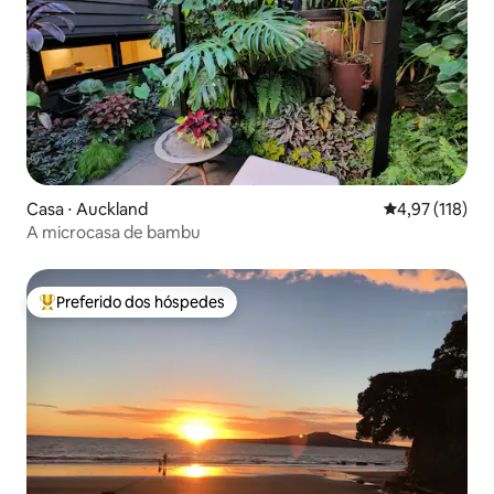
Casa ⋅ Auckland
4,97 de uma av
4,97 (118)
A microcasa de bambu
Preferido dos hóspedes
Entre os melhores preferidos dos hóspedes