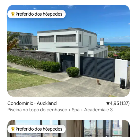
industrial chique, espaçosa e com varanda
Preferido dos hóspedes
Entre os melhores preferidos dos hóspedes
Condomínio ⋅ Auckland
4,95 de uma av
4,95 (137)
Piscina no topo do penhasco + Spa + Academia e 3
minutos a pé até a praia e lojas
Preferido dos hóspedes
Entre os melhores preferidos dos hóspedes