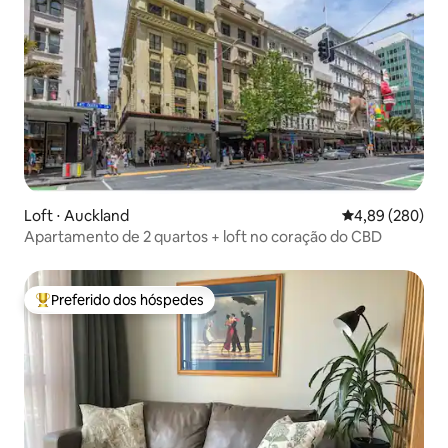
Loft ⋅ Auckland
4,89 de uma ava
4,89 (280)
Apartamento de 2 quartos + loft no coração do CBD
Preferido dos hóspedes
Entre os melhores preferidos dos hóspedes