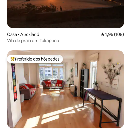
Casa ⋅ Auckland
4,95 de uma av
4,95 (108)
Vila de praia em Takapuna
Preferido dos hóspedes
Entre os melhores preferidos dos hóspedes