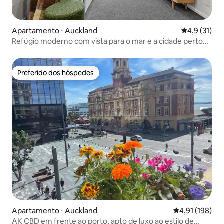
Apartamento ⋅ Auckland
4,9 de uma a
4,9 (31)
Refúgio moderno com vista para o mar e a cidade perto
da Spark Arena
Preferido dos hóspedes
Preferido dos hóspedes
Apartamento ⋅ Auckland
4,91 de uma av
4,91 (198)
AK CBD em frente ao porto, apto de luxo ao estilo de