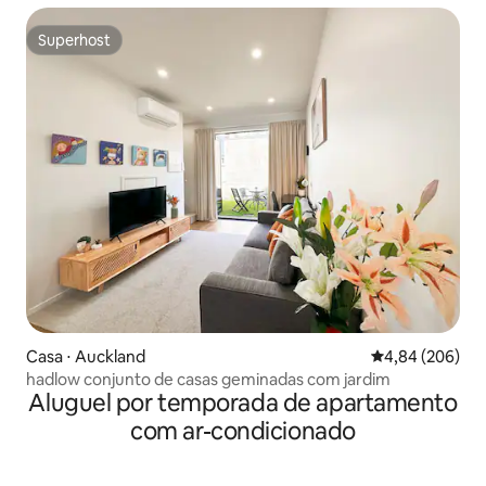
Superhost
Superhost
Casa ⋅ Auckland
4,84 de uma ava
4,84 (206)
hadlow conjunto de casas geminadas com jardim
Aluguel por temporada de apartamento
com ar-condicionado