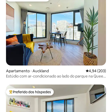
Preferido dos hóspedes
Apartamento ⋅ Auckland
4,94 de uma ava
4,94 (203)
Estúdio com ar-condicionado ao lado do parque na Queen
St - Piscina e academia
Preferido dos hóspedes
Entre os melhores preferidos dos hóspedes