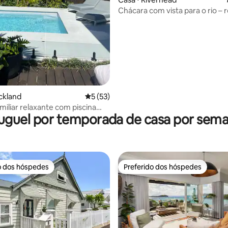
média de 5, 84 avaliações
Chácara com vista para o rio – r
luxo com piscina e spa
ckland
5 de uma avaliação média de 5, 53 avalia
5 (53)
miliar relaxante com piscina
uguel por temporada de casa por sem
o ar livre*
o dos hóspedes
Preferido dos hóspedes
o dos hóspedes
Preferido dos hóspedes