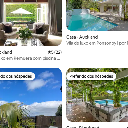
Casa ⋅ Auckland
Vila de luxo em Ponsonby | por
 média de 5, 11 avaliações
Rentals
ckland
5 de uma avaliação média de 5, 22 avalia
5 (22)
uxo em Remuera com piscina –
ão espaçosa
rido dos hóspedes
Preferido dos hóspedes
 melhores preferidos dos hóspedes
Preferido dos hóspedes
Casa ⋅ Riverhead