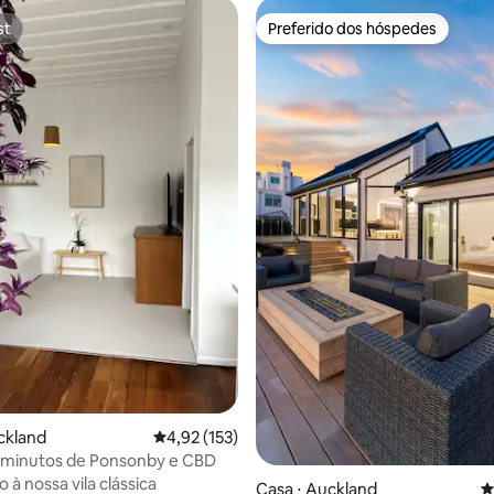
st
Preferido dos hóspedes
st
Preferido dos hóspedes
édia de 5, 105 avaliações
ckland
4,92 de uma avaliação média de 5, 153 avalia
4,92 (153)
 minutos de Ponsonby e CBD
à nossa vila clássica
Casa ⋅ Auckland
4