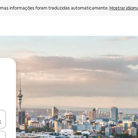
mas informações foram traduzidas automaticamente. 
Mostrar idioma
ore-os usando as seta para cima e para baixo do teclado ou tocando e