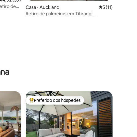
etiro de
Casa ⋅ Auckland
5 de uma avaliação
5 (11)
Retiro de palmeiras em Titirangi,
Auckland
ções
ana
Preferido dos hóspedes
Entre os melhores preferidos dos hóspedes