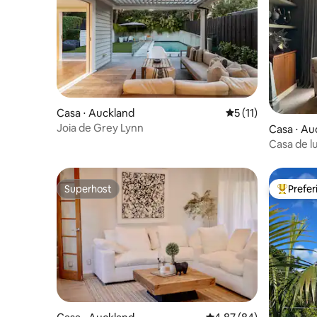
Casa ⋅ Auckland
5 de uma avaliação
5 (11)
Joia de Grey Lynn
Casa ⋅ Au
Casa de l
acomodaç
Superhost
Prefe
Superhost
Entre os