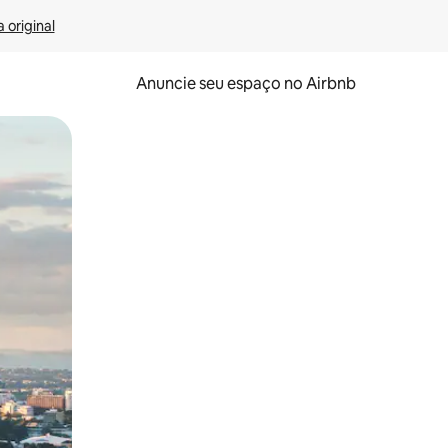
 original
Anuncie seu espaço no Airbnb
 deslizando o dedo na tela.