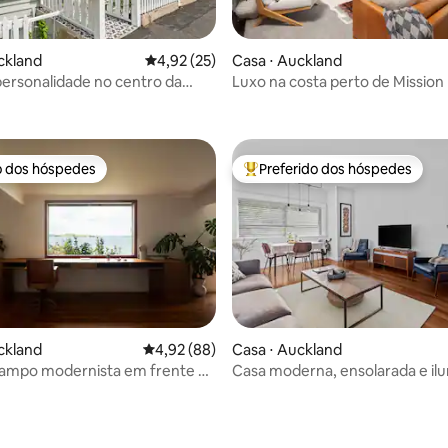
ckland
4,92 de uma avaliação média de 5, 25 avalia
4,92 (25)
Casa ⋅ Auckland
personalidade no centro da
Luxo na costa perto de Mission
 média de 5, 6 avaliações
o dos hóspedes
Preferido dos hóspedes
o dos hóspedes
Entre os melhores preferidos d
ckland
4,92 de uma avaliação média de 5, 88 avalia
4,92 (88)
Casa ⋅ Auckland
campo modernista em frente à
Casa moderna, ensolarada e il
em Orakei