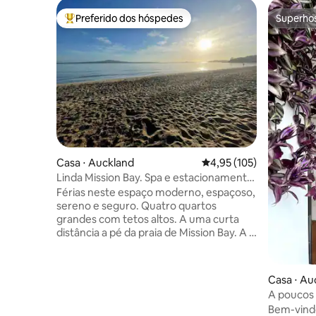
Preferido dos hóspedes
Superho
Entre os melhores preferidos dos hóspedes
Superho
Casa ⋅ Auckland
4,95 de uma avaliação m
4,95 (105)
Linda Mission Bay. Spa e estacionamento.
Área segura da cidade
Férias neste espaço moderno, espaçoso,
sereno e seguro. Quatro quartos
grandes com tetos altos. A uma curta
distância a pé da praia de Mission Bay. A 7
minutos do centro da cidade de
Auckland. Muitas vagas de
estacionamento gratuitas na garagem e
Casa ⋅ Au
na entrada. Temos uma sala de cinema
A poucos
no andar de baixo. Sofás de couro, mesa
Bem-vindo 
de jogos de tabuleiro e uma elegante