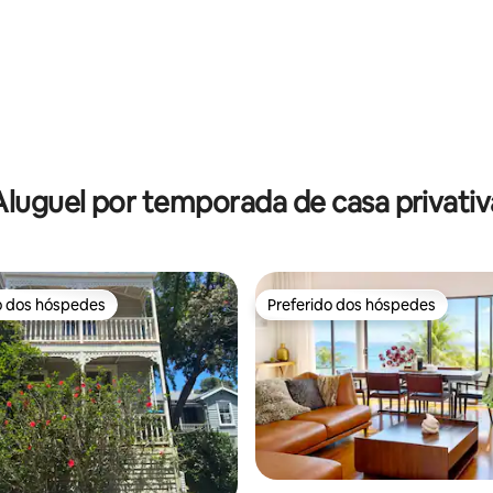
média de 5, 69 avaliações
Aluguel por temporada de casa privativ
o dos hóspedes
Preferido dos hóspedes
o dos hóspedes
Preferido dos hóspedes