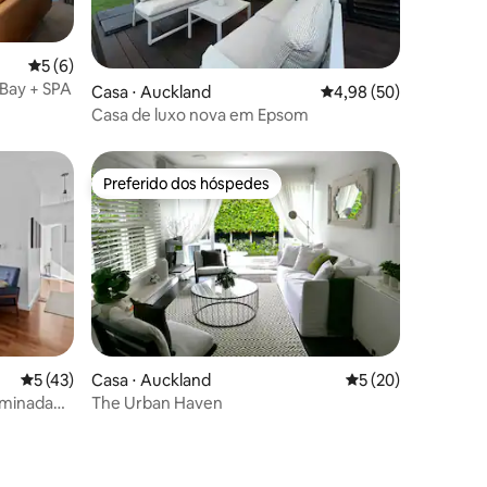
ções
5 de uma avaliação média de 5, 6 avaliações
5 (6)
 Bay + SPA
Casa ⋅ Auckland
4,98 de uma avaliação
4,98 (50)
Casa de luxo nova em Epsom
Preferido dos hóspedes
os hóspedes
Preferido dos hóspedes
ções
5 de uma avaliação média de 5, 43 avaliações
5 (43)
Casa ⋅ Auckland
5 de uma avaliação
5 (20)
uminada
The Urban Haven