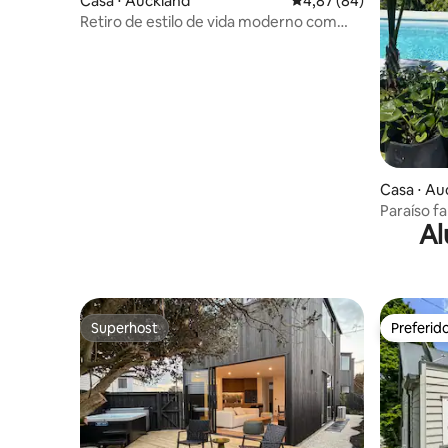
Casa ⋅ Auckland
4,87 de uma avaliação 
4,87 (84)
Retiro de estilo de vida moderno com
vista deslumbrante da cidade
Casa ⋅ Au
Paraíso fa
Al
aquecida a
Superhost
Preferid
Superhost
Preferid