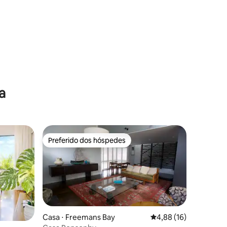
a
Preferido dos hóspedes
Preferido dos hóspedes
Casa ⋅ Freemans Bay
4,88 de uma avaliação
4,88 (16)