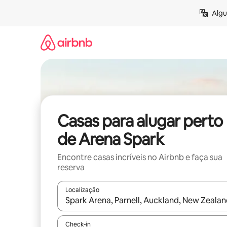
Pular
Algu
para
o
conteúdo
Casas para alugar perto
de Arena Spark
Encontre casas incríveis no Airbnb e faça sua
reserva
Localização
Quando os resultados estiverem disponíveis, expl
Check-in