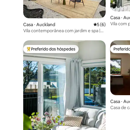
Casa ⋅ Au
Vila com 
Casa ⋅ Auckland
5 de uma avaliação
5 (6)
cidade
Vila contemporânea com jardim e spa |
Sylvia Park
Preferido dos hóspedes
Preferid
Entre os melhores preferidos dos hóspedes
Preferid
Casa ⋅ Au
Casa de 
praia