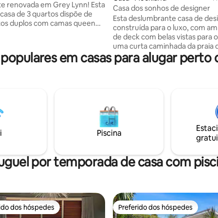
e renovada em Grey Lynn! Esta
Casa dos sonhos de designer
casa de 3 quartos dispõe de
Esta deslumbrante casa de desi
tos duplos com camas queen
construída para o luxo, com am
 quarto com duas camas de
de deck com belas vistas para o 
ing size, todos com cortinas de
uma curta caminhada da praia d
la para privacidade. Desfrute de
opulares em casas para alugar perto 
Heliers e das lojas. Curta distân
anhã no pátio da frente ou
carro até Kohi e Mission Bay Be
k dos fundos. A apenas 7
15 minutos do centro de Auckl
a pé da animada Ponsonby Road
Aproveite o deck e as áreas de 
nutos de carro da área
banhados pelo sol e explore as
ct, esta vila oferece
próximas. Você terá o espaço inteiro só
s restaurantes e vida noturna.
para você, que consiste na casa
namento no local está
e um apartamento anexo com 
l; por favor, organize com
Estac
banheiro, sala de estar e quarto. Tem
i
Piscina
ncia.
gratui
uma política rigorosa de proibi
festas
uguel por temporada de casa com pisc
rido dos hóspedes
Preferido dos hóspedes
 melhores preferidos dos hóspedes
Preferido dos hóspedes