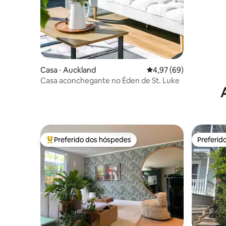
Casa ⋅ Auckland
4,97 de uma avaliação 
4,97 (69)
Casa aconchegante no Éden de St. Luke
Preferido dos hóspedes
Preferid
Entre os melhores preferidos dos hóspedes
Preferid