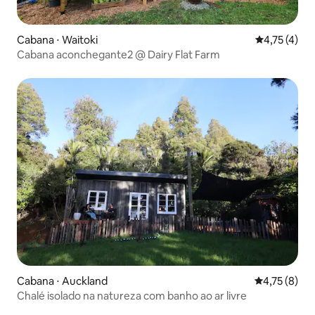
Cabana ⋅ Waitoki
4,75 de uma 
4,75 (4)
Cabana aconchegante2 @ Dairy Flat Farm
Cabana ⋅ Auckland
4,75 de uma 
4,75 (8)
Chalé isolado na natureza com banho ao ar livre