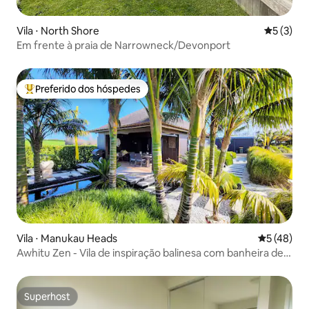
Vila ⋅ North Shore
5 de uma 
5 (3)
Em frente à praia de Narrowneck/Devonport
Preferido dos hóspedes
Entre os melhores preferidos dos hóspedes
Vila ⋅ Manukau Heads
5 de uma a
5 (48)
Awhitu Zen - Vila de inspiração balinesa com banheira de
hidromassagem
Superhost
Superhost