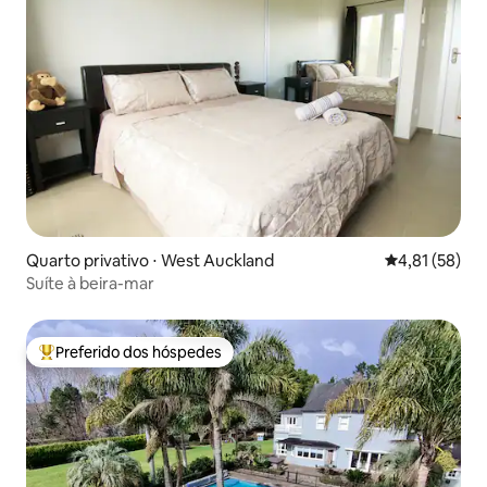
Quarto privativo ⋅ West Auckland
4,81 de uma a
4,81 (58)
Suíte à beira-mar
Preferido dos hóspedes
Entre os melhores preferidos dos hóspedes