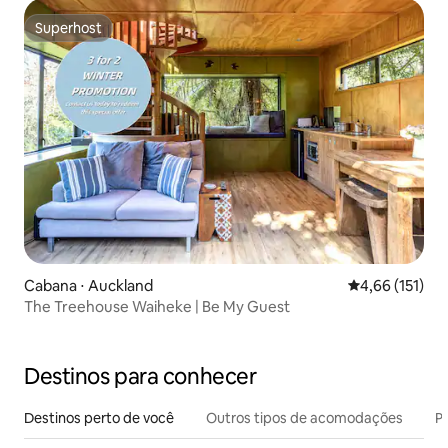
Superhost
Superhost
Cabana ⋅ Auckland
4,66 de uma av
4,66 (151)
The Treehouse Waiheke | Be My Guest
Destinos para conhecer
Destinos perto de você
Outros tipos de acomodações
Pr