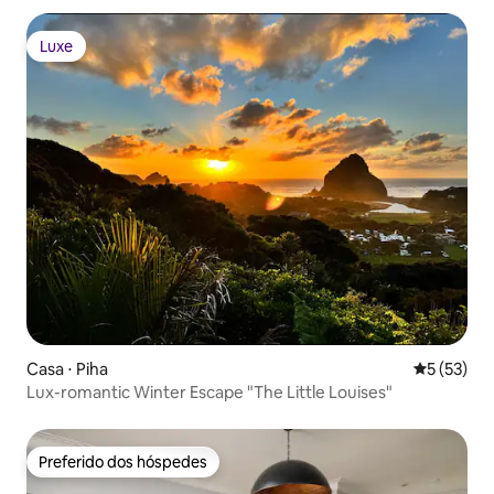
Luxe
Luxe
Casa ⋅ Piha
5 de uma a
5 (53)
Lux-romantic Winter Escape "The Little Louises"
Preferido dos hóspedes
Preferido dos hóspedes