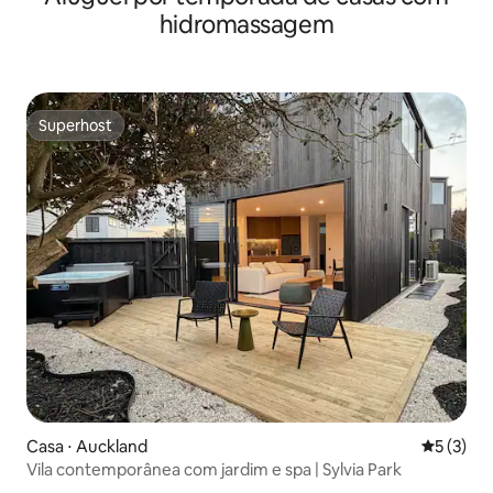
hidromassagem
Superhost
Superhost
Casa ⋅ Auckland
5 de uma 
5 (3)
Vila contemporânea com jardim e spa | Sylvia Park