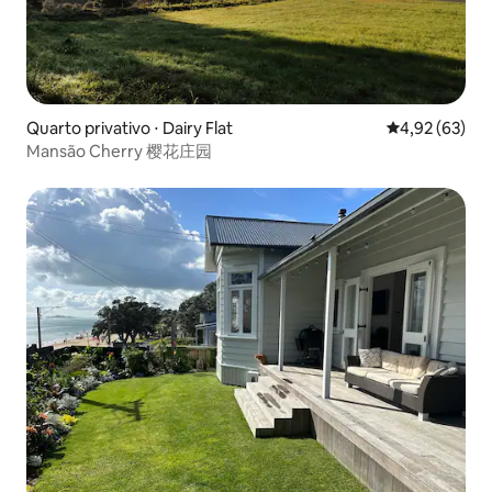
Quarto privativo ⋅ Dairy Flat
4,92 de uma a
4,92 (63)
Mansão Cherry 樱花庄园