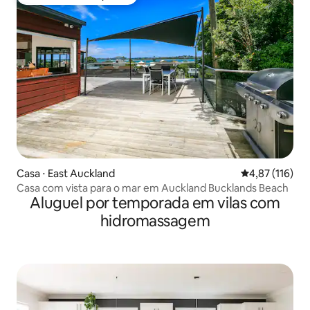
Preferido dos hóspedes
Casa ⋅ East Auckland
4,87 de uma av
4,87 (116)
Casa com vista para o mar em Auckland Bucklands Beach
Aluguel por temporada em vilas com
hidromassagem