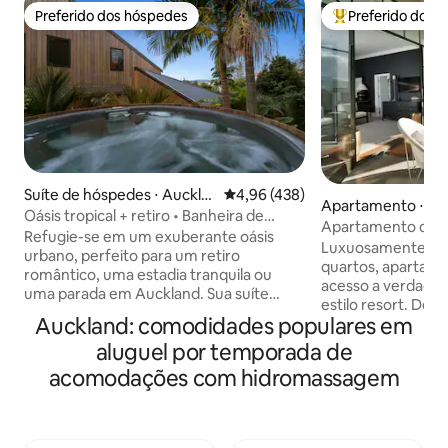
Preferido dos hóspedes
Preferido dos 
Preferido dos hóspedes
Entre os melhore
Suíte de hóspedes ⋅ Auckla
4,96 de uma avaliação média de 
4,96 (438)
Apartamento ⋅ Au
nd
Oásis tropical + retiro • Banheira de
entral Business Dis
Apartamento de 2
hidromassagem • Estufa
Refugie-se em um exuberante oásis
Nova York com pis
Luxuosamente de
urbano, perfeito para um retiro
espaçoso
quartos, apartam
romântico, uma estadia tranquila ou
acesso a verdadei
uma parada em Auckland. Sua suíte
estilo resort. Des
privativa de hóspedes conta com uma
Auckland: comodidades populares em
melhores piscinas
cama queen size, banheiro privativo
com vistas incrívei
aluguel por temporada de
com chuveiro com box, utensílios para
Espaçoso e ensol
fazer chá e café e uma varanda com
acomodações com hidromassagem
terraço coberto no jardim
vista para o jardim tropical. Durante a
casais ou grupos,
sua estadia, você também terá acesso à
privativos grandes. Mais de 2
estufa do jardim com iluminação de
avaliações de 5 estrel
conto de fadas e TV, à banheira de