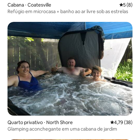
Cabana ⋅ Coatesville
5 de uma 
5 (8)
Refúgio em microcasa + banho ao ar livre sob as estrelas
Quarto privativo ⋅ North Shore
4,79 de uma a
4,79 (38)
Glamping aconchegante em uma cabana de jardim