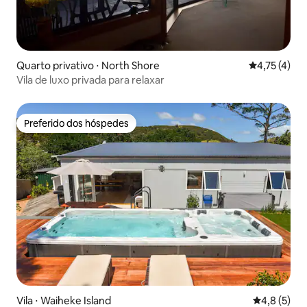
Quarto privativo ⋅ North Shore
4,75 de uma 
4,75 (4)
Vila de luxo privada para relaxar
Preferido dos hóspedes
Preferido dos hóspedes
Vila ⋅ Waiheke Island
4,8 de uma 
4,8 (5)