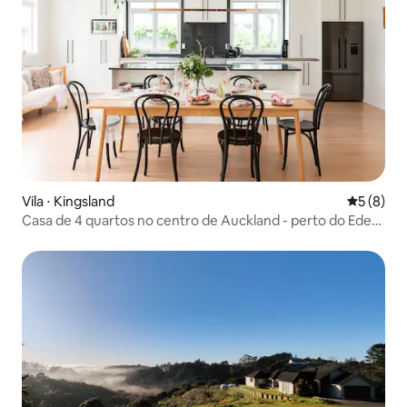
Vila ⋅ Kingsland
5 de uma 
5 (8)
Casa de 4 quartos no centro de Auckland - perto do Eden
Park