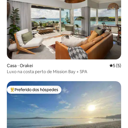
Casa ⋅ Orakei
5 de uma 
5 (5)
Luxo na costa perto de Mission Bay + SPA
Preferido dos hóspedes
Entre os melhores preferidos dos hóspedes