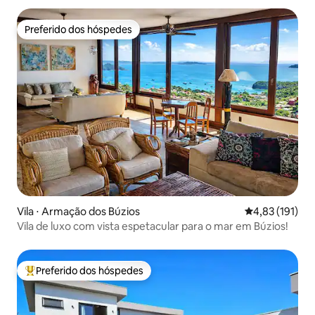
Preferido dos hóspedes
Preferido dos hóspedes
Vila ⋅ Armação dos Búzios
4,83 de uma av
4,83 (191)
Vila de luxo com vista espetacular para o mar em Búzios!
Preferido dos hóspedes
Entre os melhores preferidos dos hóspedes