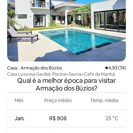
Casa ⋅ Armação dos Búzios
4,93 de uma a
4,93 (74)
Casa Luxuosa Geribá: Piscina+Sauna+Café da Manhã
Qual é a melhor época para visitar
Armação dos Búzios?
Mês
Preço médio
Temp. média
Jan.
R$ 808
25 °C