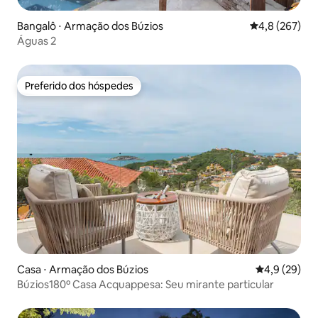
Bangalô ⋅ Armação dos Búzios
4,8 de uma av
4,8 (267)
Águas 2
Preferido dos hóspedes
Preferido dos hóspedes
Casa ⋅ Armação dos Búzios
4,9 de uma a
4,9 (29)
Búzios180º Casa Acquappesa: Seu mirante particular