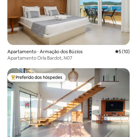
Apartamento ⋅ Armação dos Búzios
5 de uma a
5 (10)
Apartamento Orla Bardot, N07
Preferido dos hóspedes
Entre os melhores preferidos dos hóspedes