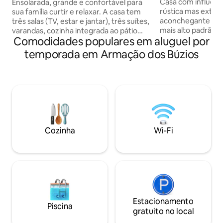
Geribá!
centro
Casa com influência
Ensolarada, grande e confortável para
rústica mas extr
sua família curtir e relaxar. A casa tem
aconchegante e r
três salas (TV, estar e jantar), três suítes,
mais alto padrão, 
varandas, cozinha integrada ao pátio
Comodidades populares em aluguel por
eletrodomésticos,
externo, com mesa de refeições,
banho. Área gour
escritório, decks frontal e lateral,
temporada em Armação dos Búzios
churrasqueiras a g
churrasqueira, forno Igloo (mineiro),
lenha, cooktop e
piscina e deck com iluminação. A 600
1,4k litros aqueci
metros do centro. Linda vista para
pedra hijau com v
diversos bairros, centro, Praia do Canto
floresta. 5 enormes
e para o verde. Fácil acesso a pé à Rua
Equipamentos Elet
das Pedras, à Orla Bardot, às praias
Le Creuset. Intern
Forno, Foca, Ferradura, Brava e Canto.
para os amantes d
Cozinha
Wi-Fi
Estacionamento
Piscina
gratuito no local