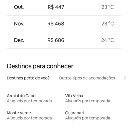
Out.
R$ 447
23 °C
Nov.
R$ 468
23 °C
Dez.
R$ 686
24 °C
Destinos para conhecer
Destinos perto de você
Outros tipos de acomodações
Pr
Arraial do Cabo
Vila Velha
Aluguéis por temporada
Aluguéis por temporada
Monte Verde
Guarapari
Aluguéis por temporada
Aluguéis por temporada