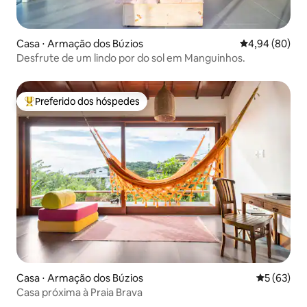
Casa ⋅ Armação dos Búzios
4,94 de uma av
4,94 (80)
Desfrute de um lindo por do sol em Manguinhos.
Preferido dos hóspedes
Entre os melhores preferidos dos hóspedes
Casa ⋅ Armação dos Búzios
5 de uma a
5 (63)
Casa próxima à Praia Brava