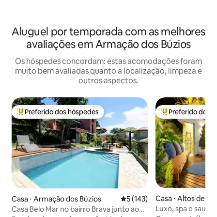
Aluguel por temporada com as melhores
avaliações em Armação dos Búzios
Os hóspedes concordam: estas acomodações foram
muito bem avaliadas quanto a localização, limpeza e
outros aspectos.
Preferido dos hóspedes
Preferido dos 
Entre os melhores preferidos dos hóspedes
Entre os melhore
Casa ⋅ Altos de Bú
Casa ⋅ Armação dos Búzios
5 de uma avaliação média de 
5 (143)
Luxo, spa e sauna 
Casa Belo Mar no bairro Brava junto ao