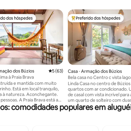
rido dos hóspedes
Preferido dos hóspedes
 melhores preferidos dos hóspedes
Entre os melhores preferidos d
mação dos Búzios
5 de uma avaliação média de 5, 63 avalia
5 (63)
édia de 5, 130 avaliações
Casa ⋅ Armação dos Búzios
ima à Praia Brava
Bela casa no Centro c vista lago
da praia
truída e mantida com muito
Linda Casa no centro de Búzios
inho. Está em local tranquilo,
quartos com ar condicionado. 
a à natureza. Aconchegante.
de casal com vista incrível para
A Praia Brava está a
um quarto de solteiro com dua
os: comodidades populares em aluguéis
casa, a 5 minutos a pé da casa
individuais adaptáveis para se
s a pé até a Rua das Pedras, em
uma cama de casal, varanda pe
l A Orla Bardot, está
rede e churrasqueira, banheir
 pé (750 m). Praia dos Ossos
chuveiro com água quente e fri
 km Praia Azeda a 1,6 km Praia
cozinha completa integrada co