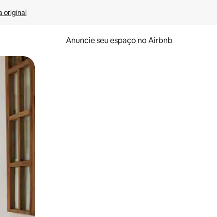
 original
Anuncie seu espaço no Airbnb
 deslizando o dedo na tela.