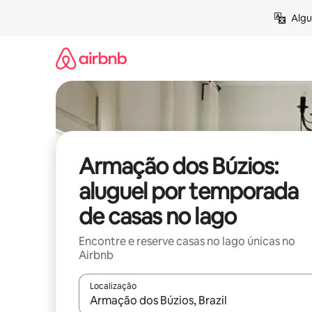
Pular
Algu
para
o
conteúdo
Armação dos Búzios:
aluguel por temporada
de casas no lago
Encontre e reserve casas no lago únicas no
Airbnb
Localização
Quando os resultados estiverem disponíveis, expl