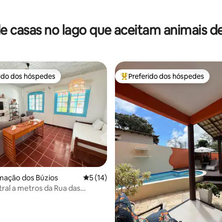
édia de 5, 155 avaliações
e casas no lago que aceitam animais d
rido dos hóspedes
Preferido dos hóspedes
 melhores preferidos dos hóspedes
Entre os melhores preferidos d
édia de 5, 110 avaliações
mação dos Búzios
5 de uma avaliação média de 5, 14 avalia
5 (14)
ral a metros da Rua das