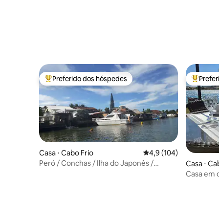
Preferido dos hóspedes
Prefe
Entre os melhores preferidos dos hóspedes
Entre os
Casa ⋅ Cabo Frio
4,9 de uma avaliação m
4,9 (104)
Peró / Conchas / Ilha do Japonês /
Casa ⋅ Ca
Passagem
Casa em c
rampa p/ 