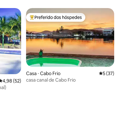
Preferido dos hóspedes
os hóspedes
Entre os melhores preferidos dos hóspedes
Casa ⋅ Cabo Frio
5 de uma avaliação
5 (37)
ções
casa canal de Cabo Frio
4,98 de uma avaliação média de 5, 52 avaliações
4,98 (52)
al)