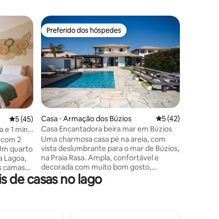
Casa ⋅ A
Preferido dos hóspedes
Preferi
os hóspedes
Preferido dos hóspedes
Preferi
Casa ferr
Casa den
Fiori),com um a á
casa, com
particula
espaçosa
metros da
da famos
andando, 
ções
Casa ⋅ Armação dos Búzios
5 de uma avaliação
5 (42)
5 de uma avaliação média de 5, 45 avaliações
5 (45)
Condomín
Casa Encantadora beira mar em Búzios
a e 1 min
Possui Wi
Uma charmosa casa pé na areia, com
 com 2
Condomín
vista deslumbrante para o mar de Búzios,
Um quarto
aceitaçã
na Praia Rasa. Ampla, confortável e
 a Lagoa,
para fin
decorada com muito bom gosto,
s camas
@Casa_b
 de casas no lago
oferece diversos ambientes
 tornarem
aconchegantes e sofisticados para
rgolado,
momentos inesquecíveis. Localizada em
o com
um condomínio tranquilo, a casa conta
a,
com acesso exclusivo a uma faixa de
m a sala