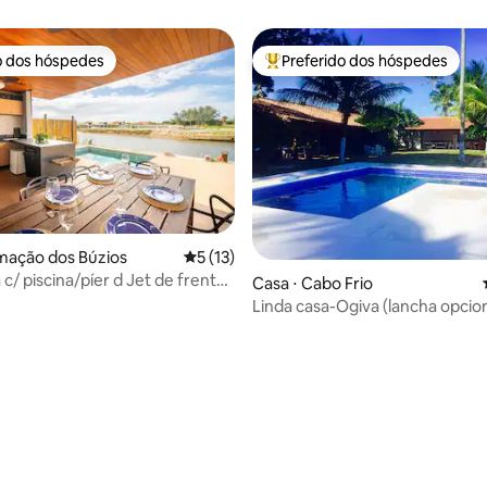
o dos hóspedes
Preferido dos hóspedes
o dos hóspedes
Entre os melhores preferidos d
mação dos Búzios
5 de uma avaliação média de 5, 13 avalia
5 (13)
c/ piscina/píer d Jet de frente
Casa ⋅ Cabo Frio
Linda casa-Ogiva (lancha opcion
média de 5, 22 avaliações