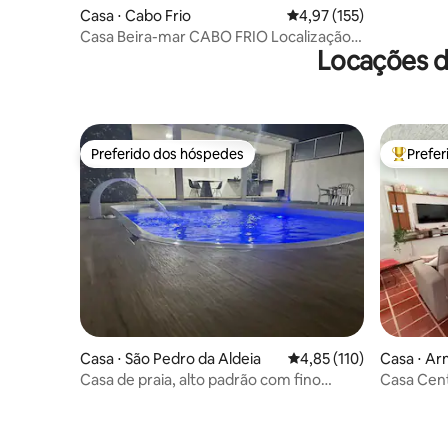
Casa ⋅ Cabo Frio
4,97 de uma avaliação m
4,97 (155)
Casa Beira-mar CABO FRIO Localização
Locações d
privilegiada
Preferido dos hóspedes
Prefe
Preferido dos hóspedes
Entre os
Casa ⋅ São Pedro da Aldeia
4,85 de uma avaliação m
4,85 (110)
Casa ⋅ Ar
Casa de praia, alto padrão com fino
Casa Cent
acabamento.
Pedras!