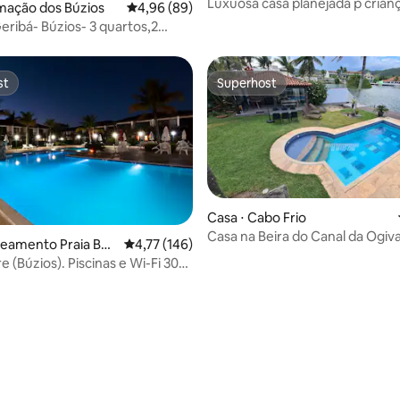
Luxuosa casa planejada p crianç
mação dos Búzios
4,96 de uma avaliação média de 5, 89 avalia
4,96 (89)
aquecida
eribá- Búzios- 3 quartos,2
cina
st
Superhost
st
Superhost
Casa ⋅ Cabo Frio
Casa na Beira do Canal da Ogi
teamento Praia Bai
4,77 de uma avaliação média de 5, 146 avalia
4,77 (146)
Frio
a
e (Búzios). Piscinas e Wi-Fi 300