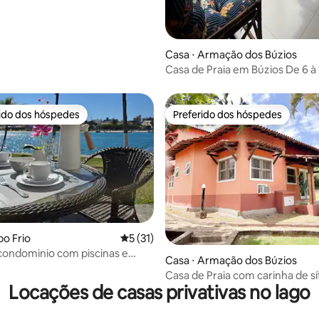
Casa ⋅ Armação dos Búzios
Casa de Praia em Búzios De 6 à 10
pessoas!
rido dos hóspedes
Preferido dos hóspedes
 melhores preferidos dos hóspedes
Preferido dos hóspedes
édia de 5, 104 avaliações
bo Frio
5 de uma avaliação média de 5, 31 avalia
5 (31)
ondominio com piscinas e
Casa ⋅ Armação dos Búzios
Jet ski
Casa de Praia com carinha de sít
Locações de casas privativas no lago