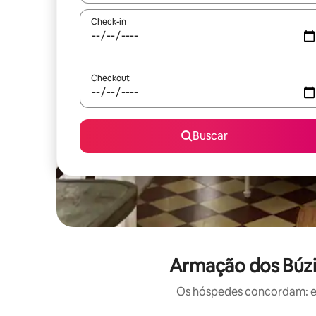
Check-in
Checkout
Buscar
Armação dos Búzio
Os hóspedes concordam: est