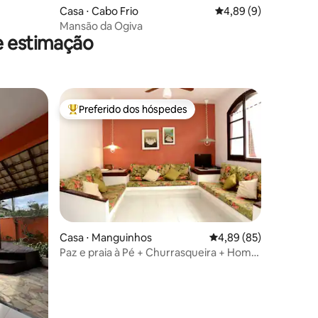
Casa ⋅ Cabo Frio
4,89 de uma avaliaçã
4,89 (9)
Mansão da Ogiva
e estimação
Preferido dos hóspedes
os hóspedes
Entre os melhores preferidos dos hóspedes
Casa ⋅ Manguinhos
4,89 de uma avaliação
4,89 (85)
Paz e praia à Pé + Churrasqueira + Home
ções
Office