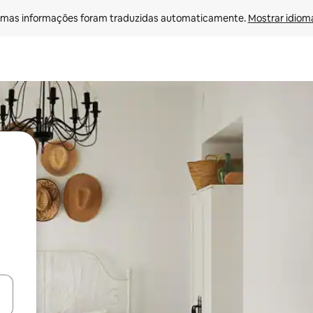
mas informações foram traduzidas automaticamente. 
Mostrar idioma
ore-os usando as seta para cima e para baixo do teclado ou tocando e