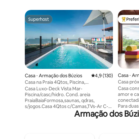
Superhost
Prefe
Superhost
Entre os
Casa ⋅ Ar
Casa ⋅ Armação dos Búzios
4,9 de uma avaliação m
4,9 (130)
Casa próx
Casa na Praia 4Qtos, Piscina,
Churrasqueira!
Casa cons
Casa Luxo-Deck Vista Mar-
amor e car
Piscina/casc/hidro. Cond. areia
conectad
PraiaBaiaFormosa,saunas, qdras,
Para duas pessoas. 
s/jogos.Casa 4Qtos c/Camas,TVs-Ar C-
Armação dos Búzi
380 m da 
Ventilador-Armários, 4Banhs,
20 minuto
BanheiraDupla ÁguaFria sem hidro,
caminhada aprazíve
SecadoresCabelos1.800w, Cozinha
a 15 min a
s/forno a gás, SalaTV Oitv,
está a 1,1
WiFi5G1000mb,Área