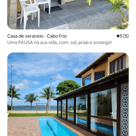
Casa de veraneio ⋅ Cabo Frio
5 de uma 
5 (5)
Uma PAUSA na sua vida, com: sol, praia e sossego!