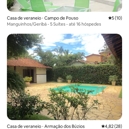
Casa de veraneio ⋅ Campo de Pouso
5 de uma a
5 (10)
Manguinhos/Geribá - 5 Suítes - até 16 hóspedes
Casa de veraneio ⋅ Armação dos Búzios
4,82 de uma a
4,82 (28)