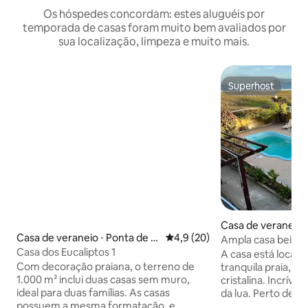
Os hóspedes concordam: estes aluguéis por
temporada de casas foram muito bem avaliados por
sua localização, limpeza e muito mais.
Superhost
Superhost
Casa de veraneio ⋅
Casa de veraneio ⋅ Ponta de M
4,9 de uma avaliação média de
4,9 (20)
Ampla casa beira-
anguinhos
Casa dos Eucaliptos 1
Foguete
A casa está locali
Com decoração praiana, o terreno de
tranquila praia, de
1.000 m² inclui duas casas sem muro,
cristalina. Incrível
ideal para duas famílias. As casas
da lua. Perto de l
possuem a mesma formatação, e
kitesurf, sandboa