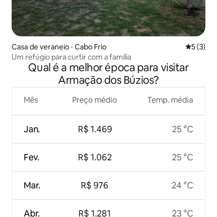
Casa de veraneio ⋅ Cabo Frio
5 de uma 
5 (3)
Um refúgio para curtir com a família
Qual é a melhor época para visitar
Armação dos Búzios?
Mês
Preço médio
Temp. média
Jan.
R$ 1.469
25 °C
Fev.
R$ 1.062
25 °C
Mar.
R$ 976
24 °C
Abr.
R$ 1.281
23 °C