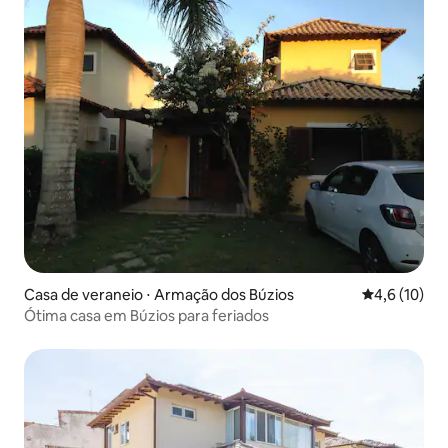
Casa de veraneio ⋅ Armação dos Búzios
4,6 de uma a
4,6 (10)
Ótima casa em Búzios para feriados