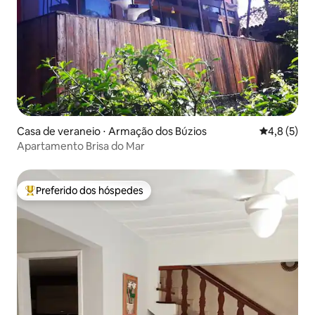
Casa de veraneio ⋅ Armação dos Búzios
4,8 de uma 
4,8 (5)
Apartamento Brisa do Mar
Preferido dos hóspedes
Entre os melhores preferidos dos hóspedes