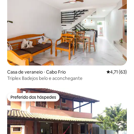
Casa de veraneio ⋅ Cabo Frio
4,71 de uma a
4,71 (63)
Triplex Badejos belo e aconchegante
Preferido dos hóspedes
Preferido dos hóspedes