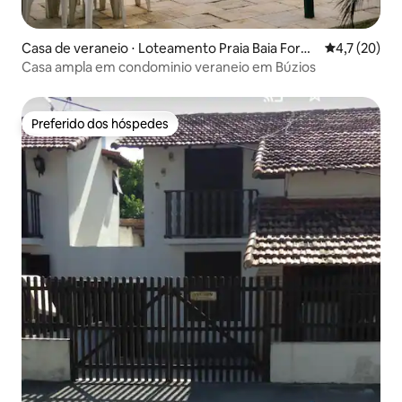
Casa de veraneio ⋅ Loteamento Praia Baia Form
4,7 de uma a
4,7 (20)
osa
Casa ampla em condominio veraneio em Búzios
Preferido dos hóspedes
Preferido dos hóspedes