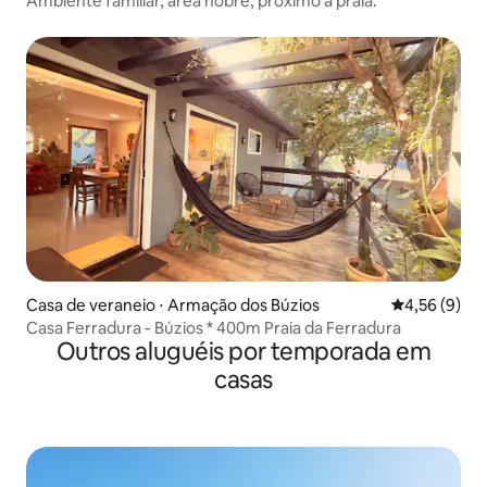
Ambiente familiar, área nobre, próximo a praia.
Casa de veraneio ⋅ Armação dos Búzios
4,56 de uma 
4,56 (9)
Casa Ferradura - Búzios * 400m Praia da Ferradura
Outros aluguéis por temporada em
casas