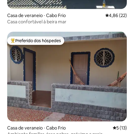
Casa de veraneio ⋅ Cabo Frio
4,86 de uma a
4,86 (22)
Casa confortável à beira mar
Preferido dos hóspedes
Entre os melhores preferidos dos hóspedes
Casa de veraneio ⋅ Cabo Frio
5 de uma a
5 (13)