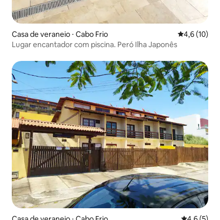
Casa de veraneio ⋅ Cabo Frio
4,6 de uma a
4,6 (10)
Lugar encantador com piscina. Peró Ilha Japonês
Casa de veraneio ⋅ Cabo Frio
4,6 de uma 
4,6 (5)