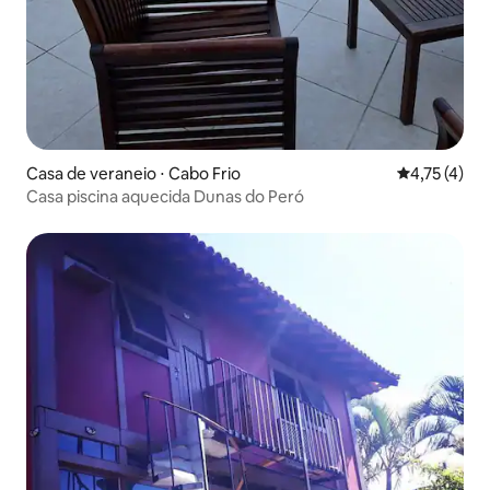
Casa de veraneio ⋅ Cabo Frio
4,75 de uma 
4,75 (4)
Casa piscina aquecida Dunas do Peró