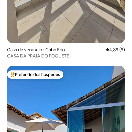
Casa de veraneio ⋅ Cabo Frio
4,89 de uma 
4,89 (9)
CASA DA PRAIA DO FOGUETE
Preferido dos hóspedes
Entre os melhores preferidos dos hóspedes