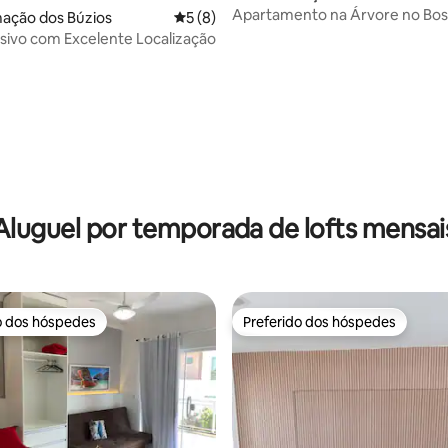
Apartamento na Árvore no Bo
mação dos Búzios
5 de uma avaliação média de 5, 8 avalia
5 (8)
Geriba
usivo com Excelente Localização
média de 5, 45 avaliações
Aluguel por temporada de lofts mensai
o dos hóspedes
Preferido dos hóspedes
o dos hóspedes
Preferido dos hóspedes