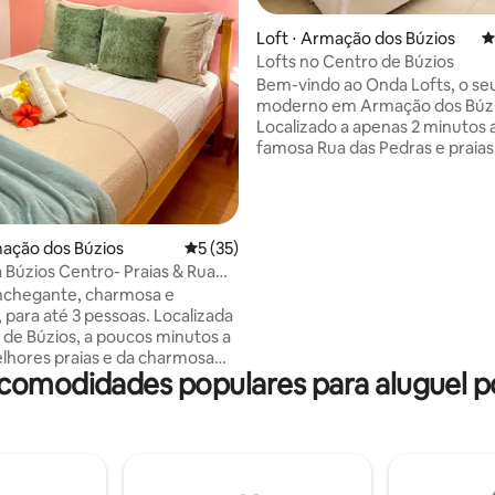
Loft ⋅ Armação dos Búzios
4
Lofts no Centro de Búzios
Bem-vindo ao Onda Lofts, o se
moderno em Armação dos Búzi
Localizado a apenas 2 minutos 
famosa Rua das Pedras e praias
deslumbrantes, nossa localizaç
oferece o melhor da cidade ao
alcance. Os lofts duplos são amplos e
modernos, projetados para pro
édia de 5, 260 avaliações
mação dos Búzios
5 de uma avaliação média de 5, 35 avalia
5 (35)
conforto e praticidade. Cada
 Búzios Centro- Praias & Rua
acomodação, recém-construída
s
nchegante, charmosa e
com cozinha e varanda privada,
 para até 3 pessoas. Localizada
para relaxar e que conectar o se
 de Búzios, a poucos minutos a
um ambiente aberto. *Não possuímos
lhores praias e da charmosa
serviços de hotelaria*
comodidades populares para aluguel p
edras. O espaço conta com
tensílios, cozinha equipada, ar-
ado, Wi-Fi, SmartTV, cama
el e mais uma cama auxiliar. O
 em uma rua tranquila, que
m vagas gratuitas para carros.