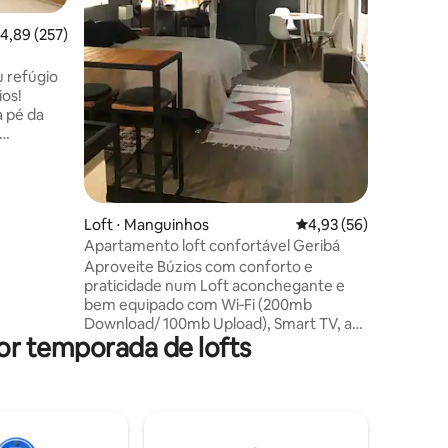
banheiro
varanda 
,89 de uma avaliação média de 5, 257 avaliações
4,89 (257)
para a piscina
oferece p
u refúgio
estacion
os!
livre. Localização excelente, perto de
a pé da
mercados
ão central
 seu
porcionar
ções
Loft ⋅ Manguinhos
4,93 de uma avaliação
4,93 (56)
Apartamento loft confortável Geribá
, conta
Aproveite Búzios com conforto e
 perfeita
praticidade num Loft aconchegante e
u loft a
bem equipado com Wi‑Fi (200mb
Download/ 100mb Upload), Smart TV, ar
or temporada de lofts
condicionado, ventilador, sanduicheira,
geladeira, secador de cabelo, ferro de
passar roupa de cama e banho….
Localizado a apenas 750m da bela Praia
de Geribá (10 minutos a pé), ideal para
surfe e pôr do sol. 10 min de Manguinhos