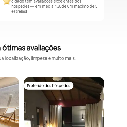
cidade têm avaliações excelentes dos
hóspedes — em média 4,8, de um máximo de 5
estrelas!
 ótimas avaliações
a localização, limpeza e muito mais.
Loft ⋅ A
Preferido dos hóspedes
Preferi
Preferido dos hóspedes
Preferi
Loft nov
Geribá
Charmoso
minutos a
Ideal par
amigos, 
cama de 
piso inferior. Possui cozinh