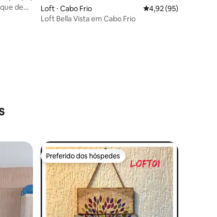
sque de
ções
Loft ⋅ Cabo Frio
4,92 de uma avaliação
4,92 (95)
Loft Bella Vista em Cabo Frio
s
Preferido dos hóspedes
Preferido dos hóspedes