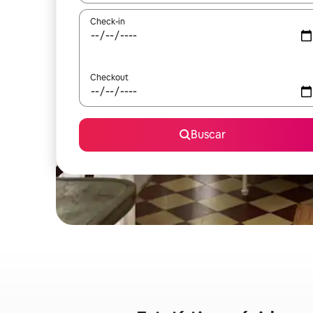
Check-in
Checkout
Buscar