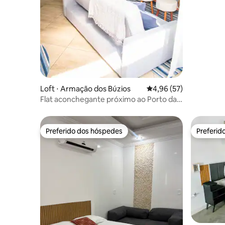
Loft ⋅ Armação dos Búzios
4,96 de uma avaliação 
4,96 (57)
Flat aconchegante próximo ao Porto da
Barra/Geribá
Preferido dos hóspedes
Preferid
Preferido dos hóspedes
Preferid