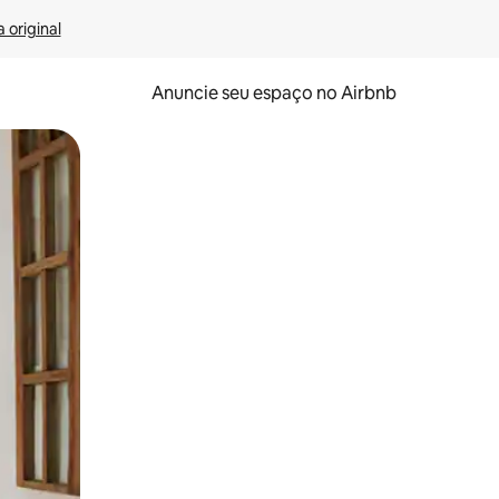
 original
Anuncie seu espaço no Airbnb
 deslizando o dedo na tela.