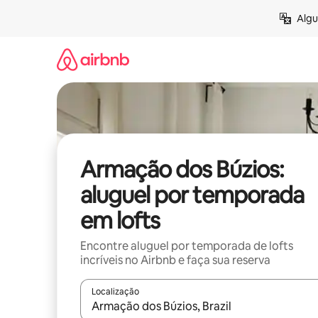
Pular
Algu
para
o
conteúdo
Armação dos Búzios:
aluguel por temporada
em lofts
Encontre aluguel por temporada de lofts
incríveis no Airbnb e faça sua reserva
Localização
Quando os resultados estiverem disponíveis, expl