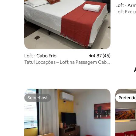
Loft ⋅ Ar
Loft Excl
Loft ⋅ Cabo Frio
4,87 de uma avaliação 
4,87 (45)
Tatui Locações – Loft na Passagem Cabo
Frio
Superhost
Preferid
Superhost
Preferid