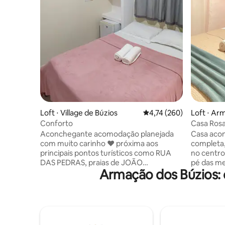
Loft ⋅ Village de Búzios
4,74 de uma avaliação m
4,74 (260)
Loft ⋅ Ar
Conforto
Casa Rosa
das Pedra
Aconchegante acomodação planejada
Casa aco
com muito carinho ❤ próxima aos
completa,
principais pontos turísticos como RUA
no centro
DAS PEDRAS, praias de JOÃO
pé das me
Armação dos Búzios: 
FERNANDES, OSSOS,AZEDA,BRAVA e
Rua das P
outras.Ambiente familiar,vizinhança
diversos u
tranquila com Padaria, minimercados,
condicion
lanchonetes, farmácia e conveniências
confortáv
gerais.Ideal para uma estadia tranquila
local fica
durante seu delicioso passeio pelas
sempre te