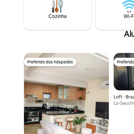
maravilhosas belezas naturais do
Casa perf
Balneário.NÃO TEMOS
comodidad
ESTACIONAMENTO. Acomodação
mão da tr
Cozinha
Wi-F
independente que fica nos fundos de
seu.
uma vila familiar simples e digna
Al
Preferido dos hóspedes
Preferid
Preferido dos hóspedes
Preferid
Loft ⋅ Braz
La Gauchit
Manguinh