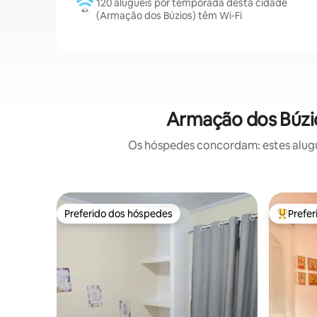
120 aluguéis por temporada desta cidade
(Armação dos Búzios) têm Wi-Fi
Armação dos Búzio
Os hóspedes concordam: estes alugué
Preferido dos hóspedes
Prefe
Preferido dos hóspedes
Entre os