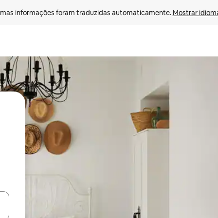
mas informações foram traduzidas automaticamente. 
Mostrar idioma
ore-os usando as seta para cima e para baixo do teclado ou tocando e