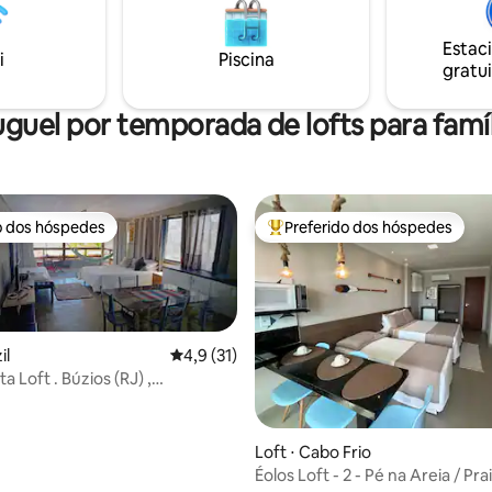
eita para curtir Búzios com
e e boa localização, sem abrir
Estac
anquilidade de um cantinho só
i
Piscina
gratui
uguel por temporada de lofts para famíl
o dos hóspedes
Preferido dos hóspedes
o dos hóspedes
Entre os melhores preferidos d
il
4,9 de uma avaliação média de 5, 31 avalia
4,9 (31)
a Loft . Búzios (RJ) ,
os
Loft ⋅ Cabo Frio
Éolos Loft - 2 - Pé na Areia / Pra