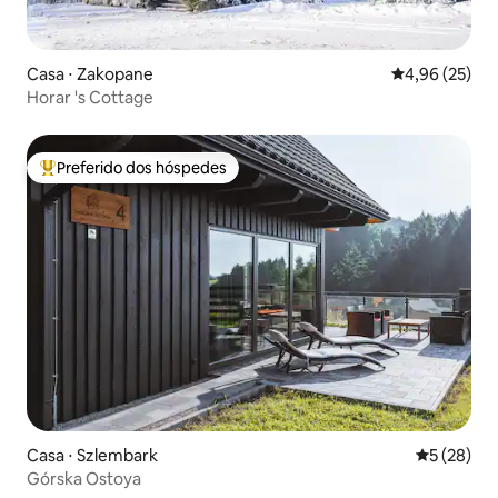
Casa ⋅ Zakopane
4,96 de uma a
4,96 (25)
Horar 's Cottage
Preferido dos hóspedes
Entre os melhores preferidos dos hóspedes
Casa ⋅ Szlembark
5 de uma a
5 (28)
Górska Ostoya