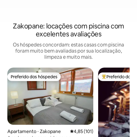
Zakopane: locações com piscina com
excelentes avaliações
Os hóspedes concordam: estas casas com piscina
foram muito bem avaliadas por sua localização,
limpeza e muito mais.
Preferido dos hóspedes
Preferido dos 
Preferido dos hóspedes
Entre os melhore
Apartamento ⋅ Zakopane
4,85 de uma avaliação média de 
4,85 (101)