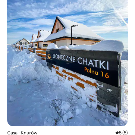
Casa ⋅ Knurów
5 de uma 
5 (5)