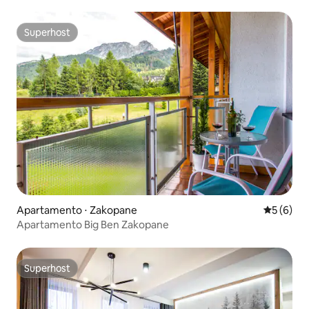
Superhost
Superhost
Apartamento ⋅ Zakopane
5 de uma 
5 (6)
Apartamento Big Ben Zakopane
Superhost
Superhost