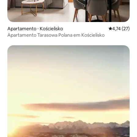
Apartamento ⋅ Kościelisko
4,74 de uma a
4,74 (27)
Apartamento Tarasowa Polana em Kościelisko