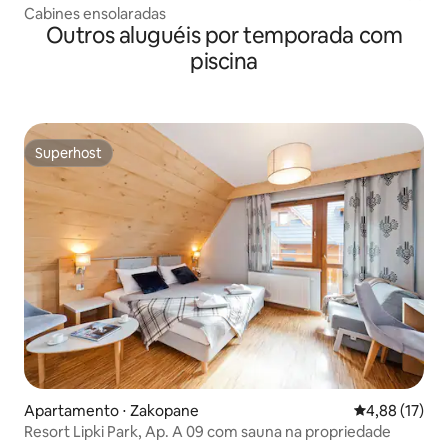
Cabines ensolaradas
Outros aluguéis por temporada com
piscina
Superhost
Superhost
Apartamento ⋅ Zakopane
4,88 de uma a
4,88 (17)
Resort Lipki Park, Ap. A 09 com sauna na propriedade