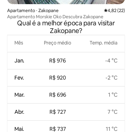
Apartamento ⋅ Zakopane
4,82 de uma a
4,82 (22)
Apartamento Morskie Oko Descubra Zakopane
Qual é a melhor época para visitar
Zakopane?
Mês
Preço médio
Temp. média
Jan.
R$ 976
-4 °C
Fev.
R$ 920
-2 °C
Mar.
R$ 696
1 °C
Abr.
R$ 727
7 °C
Mai.
R$ 737
11 °C