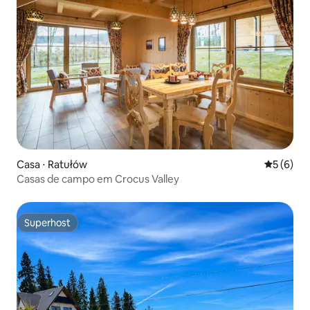
Casa ⋅ Ratułów
5 de uma 
5 (6)
Casas de campo em Crocus Valley
Superhost
Superhost