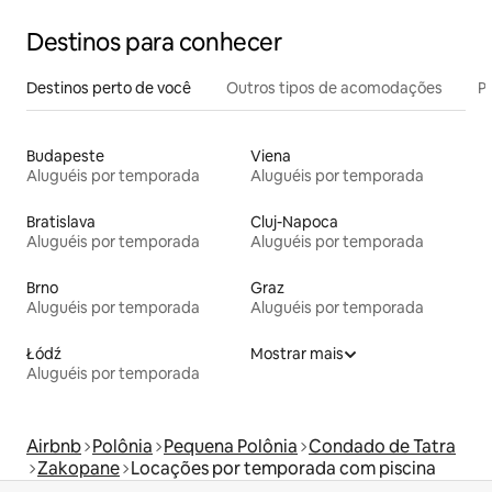
Destinos para conhecer
Destinos perto de você
Outros tipos de acomodações
Pr
Budapeste
Viena
Aluguéis por temporada
Aluguéis por temporada
Bratislava
Cluj-Napoca
Aluguéis por temporada
Aluguéis por temporada
Brno
Graz
Aluguéis por temporada
Aluguéis por temporada
Łódź
Mostrar mais
Aluguéis por temporada
Airbnb
Polônia
Pequena Polônia
Condado de Tatra
Zakopane
Locações por temporada com piscina