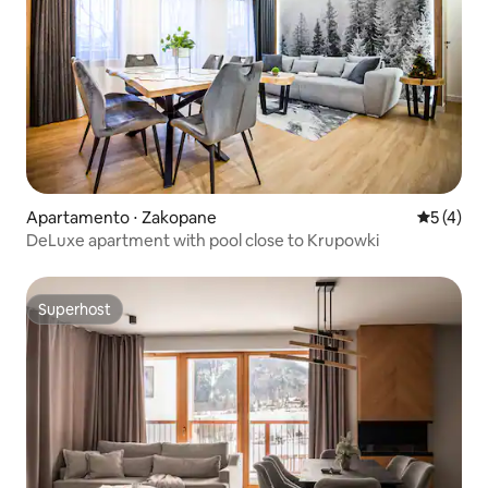
Apartamento ⋅ Zakopane
5 de uma 
5 (4)
DeLuxe apartment with pool close to Krupowki
Superhost
Superhost