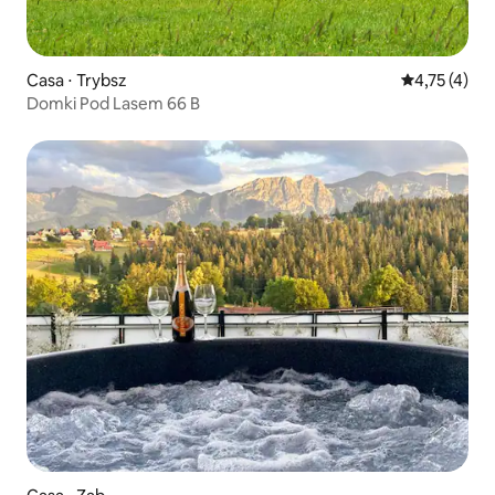
Casa ⋅ Trybsz
4,75 de uma 
4,75 (4)
Domki Pod Lasem 66 B