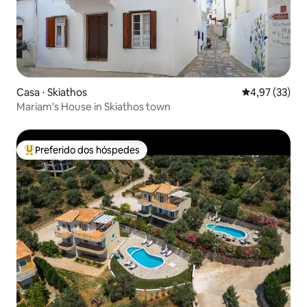
Casa ⋅ Skiathos
4,97 de uma a
4,97 (33)
Mariam's House in Skiathos town
Preferido dos hóspedes
Entre os melhores preferidos dos hóspedes