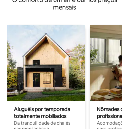
mensais
Aluguéis por temporada
Nômades digit
totalmente mobiliados
profissionais 
Da tranquilidade de chalés
Acomodações c
nas montanhas à
para profission