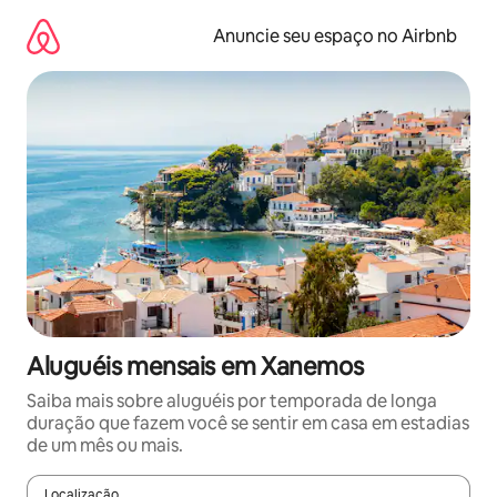
Pular
para
Anuncie seu espaço no Airbnb
o
conteúdo
Aluguéis mensais em Xanemos
Saiba mais sobre aluguéis por temporada de longa
duração que fazem você se sentir em casa em estadias
de um mês ou mais.
Localização