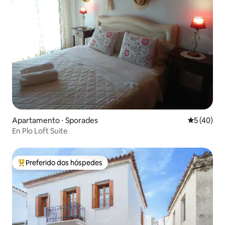
Apartamento ⋅ Sporades
5 de uma a
5 (40)
En Plo Loft Suite
Preferido dos hóspedes
Entre os melhores preferidos dos hóspedes