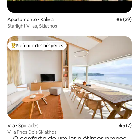
Apartamento ⋅ Kalivia
5 de uma a
5 (29)
Starlight Villas, Skiathos
Preferido dos hóspedes
Entre os melhores preferidos dos hóspedes
Vila ⋅ Sporades
5 de uma 
5 (7)
Villa Phos Dois Skiathos
O conforto de um lar e ótimos preços