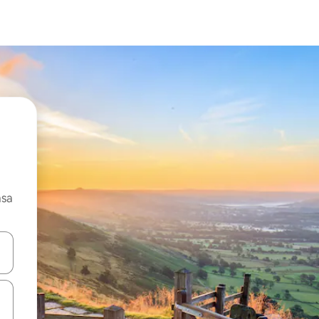
asa
ore-os usando as seta para cima e para baixo do teclado ou tocando e