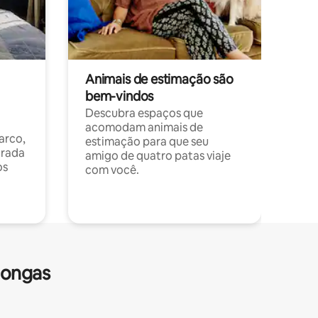
Animais de estimação são
bem-vindos
Descubra espaços que
acomodam animais de
arco,
estimação para que seu
orada
amigo de quatro patas viaje
os
com você.
longas