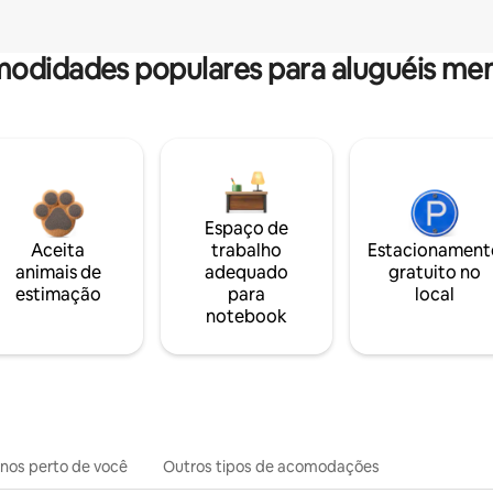
odidades populares para aluguéis men
Espaço de
Aceita
trabalho
Estacionament
animais de
adequado
gratuito no
estimação
para
local
notebook
inos perto de você
Outros tipos de acomodações