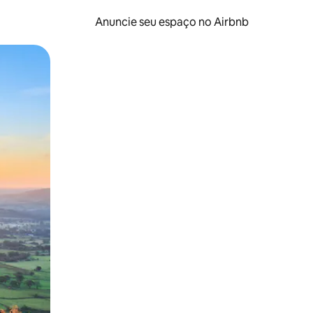
Anuncie seu espaço no Airbnb
 deslizando o dedo na tela.