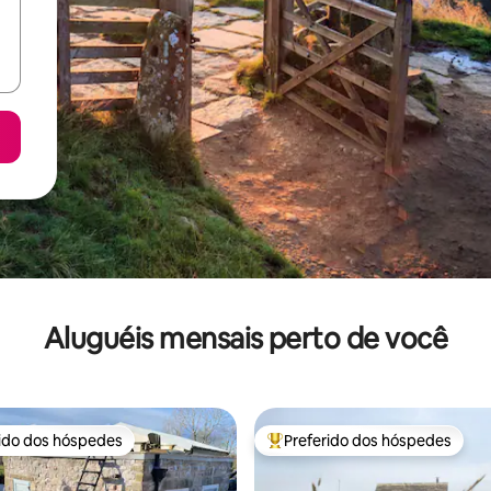
Aluguéis mensais perto de você
rido dos hóspedes
Preferido dos hóspedes
 melhores preferidos dos hóspedes
Entre os melhores preferidos d