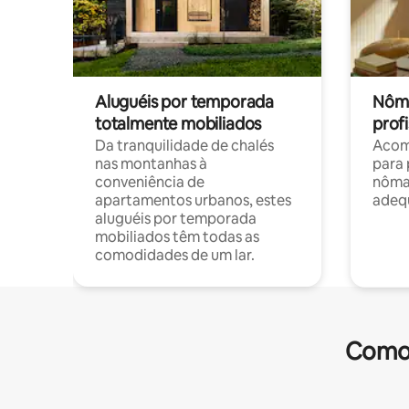
Aluguéis por temporada
Nôma
totalmente mobiliados
profi
Da tranquilidade de chalés
Acom
nas montanhas à
para 
conveniência de
nôma
apartamentos urbanos, estes
adequ
aluguéis por temporada
mobiliados têm todas as
comodidades de um lar.
Comod