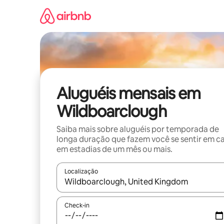
Pular
para
o
conteúdo
Aluguéis mensais em
Wildboarclough
Saiba mais sobre aluguéis por temporada de
longa duração que fazem você se sentir em c
em estadias de um mês ou mais.
Localização
Quando os resultados estiverem disponíveis, expl
Check-in