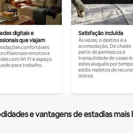
des digitais e
Satisfação incluída
ssionais que viajam
Às vezes, o destino é a
acomodação. De chalés
odações confortáveis
perto de penhascos à
profissionais remotos e
tranquilidade de casas-b
des com Wi-Fi e espaço
estes aluguéis por temp
ado para trabalho.
estão repletos de recurs
únicos.
idades e vantagens de estadias mais 