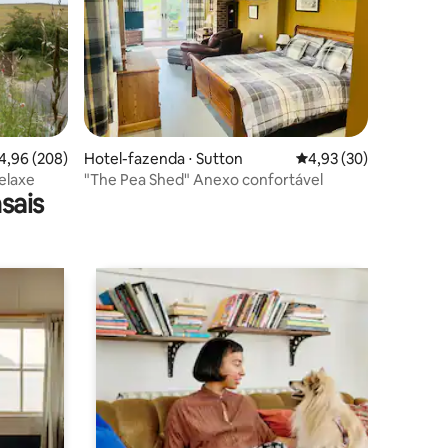
ções
,96 de uma avaliação média de 5, 208 avaliações
4,96 (208)
Hotel-fazenda ⋅ Sutton
4,93 de uma avaliação
4,93 (30)
Relaxe
"The Pea Shed" Anexo confortável
sais