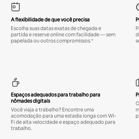
A flexibilidade de que você precisa
P
Escolha suas datas exatas de chegada e
P
partida e reserve online com facilidade — sem
d
papelada ou outros compromissos.*
s
Espaços adequados para trabalho para
P
nômades digitais
O
Você viaja a trabalho? Encontre uma
m
acomodação para uma estadia longa com Wi-
p
Fi de alta velocidade e espaço adequado para
trabalho.