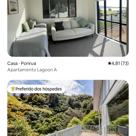
Casa ⋅ Porirua
4,81 de uma a
4,81 (73)
Apartamento Lagoon A
Preferido dos hóspedes
Entre os melhores preferidos dos hóspedes