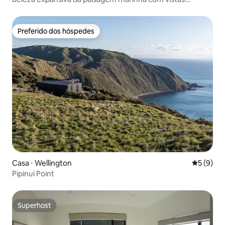
magníficas
Preferido dos hóspedes
Preferido dos hóspedes
Casa ⋅ Wellington
5 de uma 
5 (9)
Pipinui Point
Superhost
Superhost