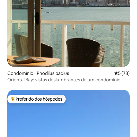
Condomínio ⋅ Phodilus badius
5 de uma a
5 (78)
Oriental Bay: vistas deslumbrantes de um condomínio
privado
Preferido dos hóspedes
Entre os melhores preferidos dos hóspedes