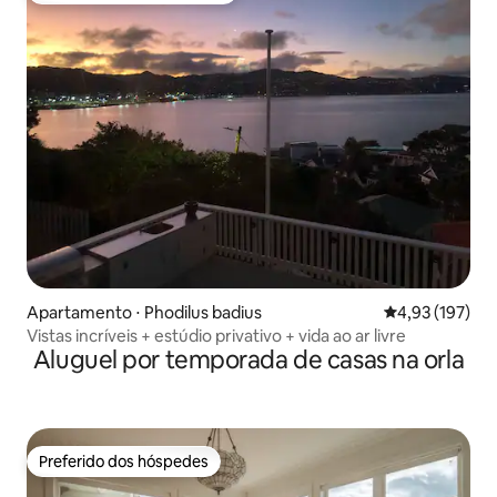
Apartamento ⋅ Phodilus badius
4,93 de uma av
4,93 (197)
Vistas incríveis + estúdio privativo + vida ao ar livre
Aluguel por temporada de casas na orla
Preferido dos hóspedes
Preferido dos hóspedes