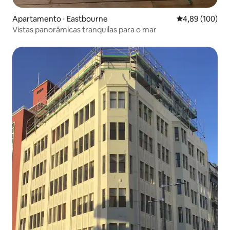
Apartamento ⋅ Eastbourne
4,89 de uma av
4,89 (100)
Vistas panorâmicas tranquilas para o mar