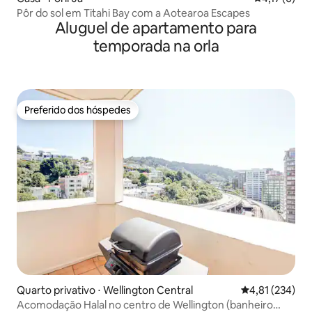
Pôr do sol em Titahi Bay com a Aotearoa Escapes
Aluguel de apartamento para
temporada na orla
Preferido dos hóspedes
Preferido dos hóspedes
Quarto privativo ⋅ Wellington Central
4,81 de uma av
4,81 (234)
Acomodação Halal no centro de Wellington (banheiro