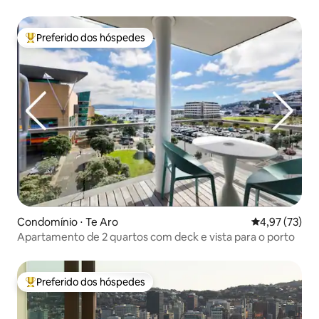
privativo)
Preferido dos hóspedes
Entre os melhores preferidos dos hóspedes
Condomínio ⋅ Te Aro
4,97 de uma a
4,97 (73)
Apartamento de 2 quartos com deck e vista para o porto
Preferido dos hóspedes
Entre os melhores preferidos dos hóspedes