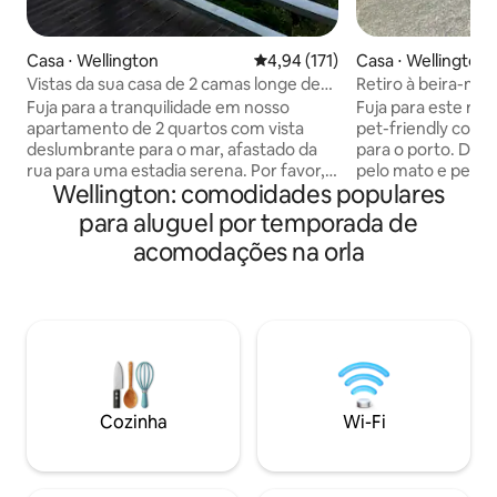
Casa ⋅ Wellington
4,94 de uma avaliação média de 
4,94 (171)
Casa ⋅ Wellington
Vistas da sua casa de 2 camas longe de
Retiro à beira-ma
casa!
estrelas e para do
Fuja para a tranquilidade em nosso
Fuja para este re
estimação
apartamento de 2 quartos com vista
pet-friendly com 
deslumbrante para o mar, afastado da
para o porto. Des
rua para uma estadia serena. Por favor,
pelo mato e pela 
Wellington: comodidades populares
leia as "OBSERVAÇÕES IMPORTANTES"
de distância, sem 
antes de reservar sobre o acesso 🏡
animais de estim
para aluguel por temporada de
Localização: - 10 minutos de carro do
ao ar livre totalm
acomodações na orla
aeroporto e da cidade, ou - US$ 10 a US$
companheiros pel
15 de Uber, ou - ônibus curto Quartos: -
aquecido durante 
Quarto 1: cama king - Quarto 2: 2 camas
várias opções de 
de solteiro (a configuração padrão é
para relaxar após 
uma cama de solteiro, informe se
Os fotógrafos ast
precisar de ambas arrumadas) - Sala de
o céu noturno cla
estar: sofá-cama. - Cozinha totalmente
terraço. A apenas
equipada e lavanderia Check-in 14h;
aeroporto, a 15 da
Cozinha
Wi-Fi
check-out 10h. TV com acesso a serviços
da praia, é a mist
de streaming
e aventura!