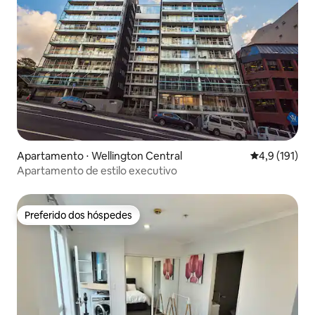
Apartamento ⋅ Wellington Central
4,9 de uma av
4,9 (191)
Apartamento de estilo executivo
Preferido dos hóspedes
Preferido dos hóspedes