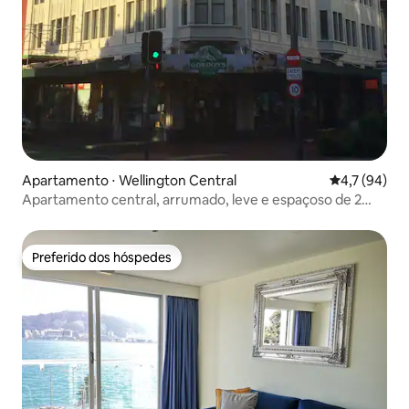
Apartamento ⋅ Wellington Central
4,7 de uma a
4,7 (94)
Apartamento central, arrumado, leve e espaçoso de 2
quartos
Preferido dos hóspedes
Preferido dos hóspedes