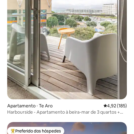
Apartamento ⋅ Te Aro
4,92 de uma av
4,92 (185)
Harbourside - Apartamento à beira-mar de 3 quartos +
parque
Preferido dos hóspedes
Entre os melhores preferidos dos hóspedes