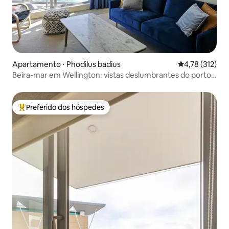
Apartamento ⋅ Phodilus badius
4,78 de uma av
4,78 (312)
Beira-mar em Wellington: vistas deslumbrantes do porto,
Pri
Preferido dos hóspedes
Entre os melhores preferidos dos hóspedes