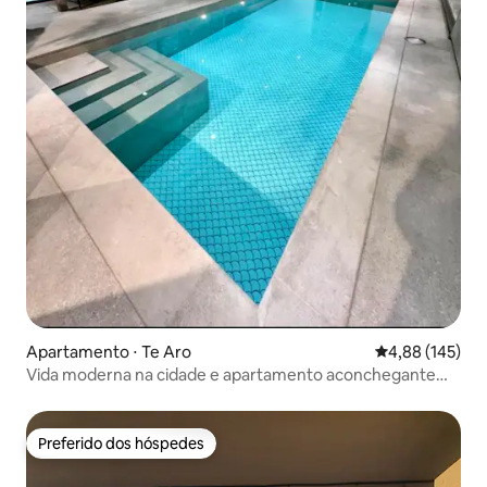
Apartamento ⋅ Te Aro
4,88 de uma av
4,88 (145)
Vida moderna na cidade e apartamento aconchegante
em Wellington
Preferido dos hóspedes
Preferido dos hóspedes