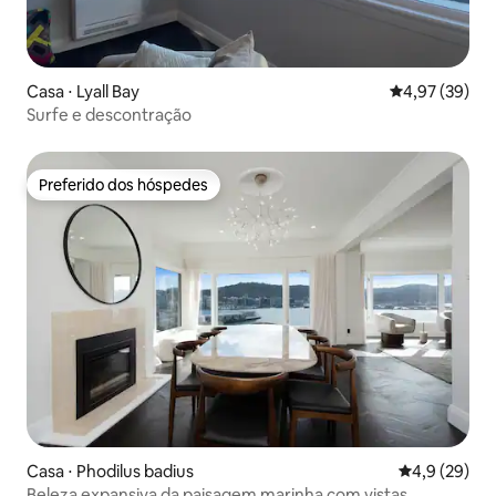
Casa ⋅ Lyall Bay
4,97 de uma a
4,97 (39)
Surfe e descontração
Preferido dos hóspedes
Preferido dos hóspedes
Casa ⋅ Phodilus badius
4,9 de uma a
4,9 (29)
Beleza expansiva da paisagem marinha com vistas