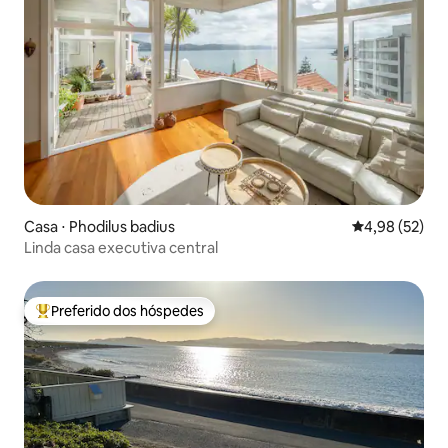
Casa ⋅ Phodilus badius
4,98 de uma a
4,98 (52)
Linda casa executiva central
Preferido dos hóspedes
Entre os melhores preferidos dos hóspedes