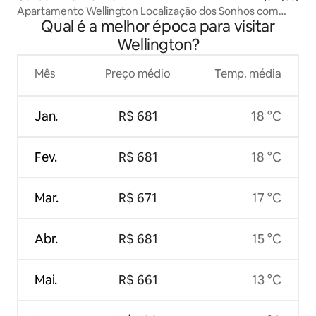
Apartamento Wellington Localização dos Sonhos com
Qual é a melhor época para visitar
estacionamento
Wellington?
Mês
Preço médio
Temp. média
Jan.
R$ 681
18 °C
Fev.
R$ 681
18 °C
Mar.
R$ 671
17 °C
Abr.
R$ 681
15 °C
Mai.
R$ 661
13 °C