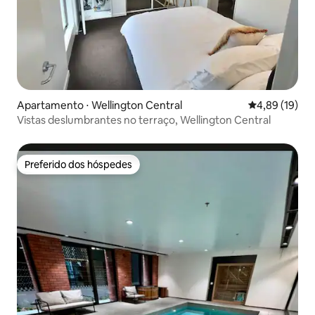
Apartamento ⋅ Wellington Central
4,89 de uma a
4,89 (19)
Vistas deslumbrantes no terraço, Wellington Central
Preferido dos hóspedes
Preferido dos hóspedes