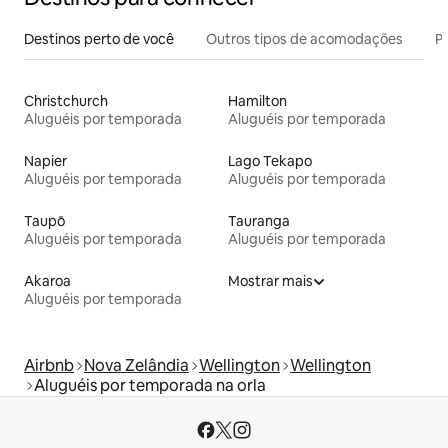
Destinos perto de você
Outros tipos de acomodações
Pr
Christchurch
Hamilton
Aluguéis por temporada
Aluguéis por temporada
Napier
Lago Tekapo
Aluguéis por temporada
Aluguéis por temporada
Taupō
Tauranga
Aluguéis por temporada
Aluguéis por temporada
Akaroa
Mostrar mais
Aluguéis por temporada
Airbnb
Nova Zelândia
Wellington
Wellington
Aluguéis por temporada na orla