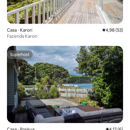
Casa ⋅ Karori
4,98 de uma a
4,98 (53)
Fazenda Karori
Superhost
Superhost
Casa ⋅ Porirua
4,17 de uma 
4,17 (6)