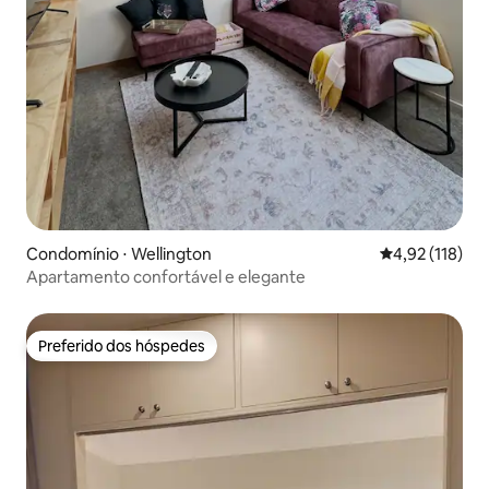
Condomínio ⋅ Wellington
4,92 de uma av
4,92 (118)
Apartamento confortável e elegante
Preferido dos hóspedes
Preferido dos hóspedes