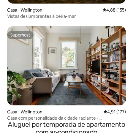
Casa ⋅ Wellington
4,88 de uma av
4,88 (155)
Vistas deslumbrantes à beira-mar
Superhost
Superhost
Casa ⋅ Wellington
4,91 de uma av
4,91 (177)
Casa com personalidade da cidade radiante -
Aluguel por temporada de apartamento
carregamento de veículos elétricos à mão
com ar-condicionado