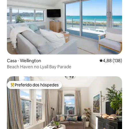
Casa ⋅ Wellington
4,88 de uma av
4,88 (138)
Beach Haven no Lyall Bay Parade
Preferido dos hóspedes
Entre os melhores preferidos dos hóspedes