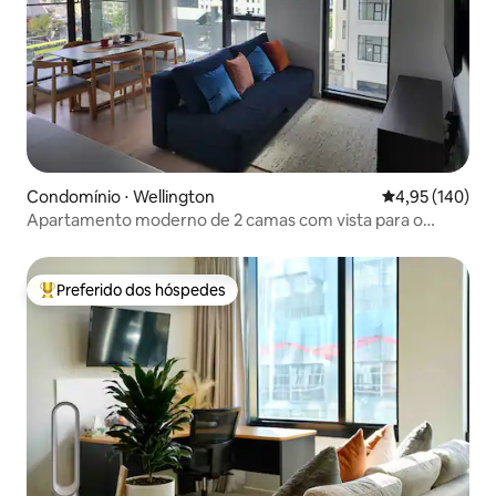
Condomínio ⋅ Wellington
4,95 de uma av
4,95 (140)
Apartamento moderno de 2 camas com vista para o
porto, varanda
Preferido dos hóspedes
Entre os melhores preferidos dos hóspedes