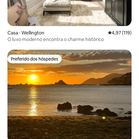
Casa ⋅ Wellington
4,97 de uma av
4,97 (119)
O luxo moderno encontra o charme histórico
Preferido dos hóspedes
Preferido dos hóspedes