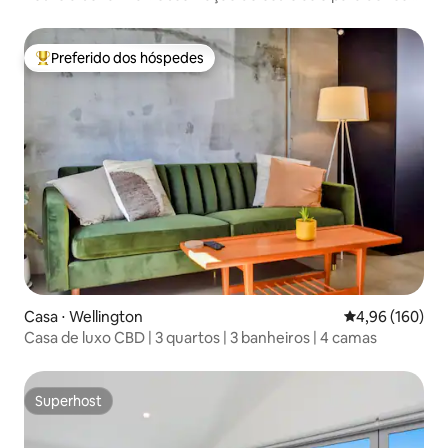
de animais de estimação
Preferido dos hóspedes
Entre os melhores preferidos dos hóspedes
Casa ⋅ Wellington
4,96 de uma av
4,96 (160)
Casa de luxo CBD | 3 quartos | 3 banheiros | 4 camas
Superhost
Superhost