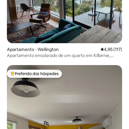
Apartamento ⋅ Wellington
4,95 de uma av
4,95 (117)
Apartamento ensolarado de um quarto em Kilbirnie,
ótimas vistas
Preferido dos hóspedes
Entre os melhores preferidos dos hóspedes