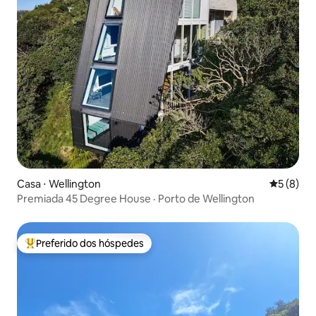
Casa ⋅ Wellington
5 de uma 
5 (8)
Premiada 45 Degree House · Porto de Wellington
Preferido dos hóspedes
Entre os melhores preferidos dos hóspedes