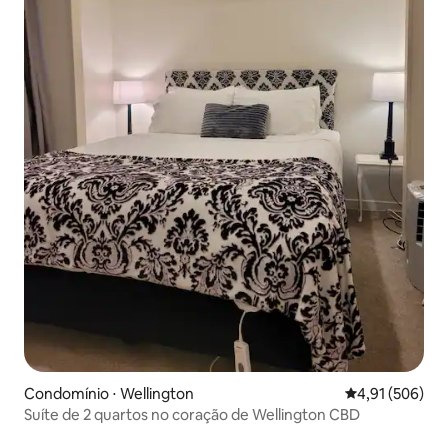
Condomínio ⋅ Wellington
4,91 de uma av
4,91 (506)
Suíte de 2 quartos no coração de Wellington CBD