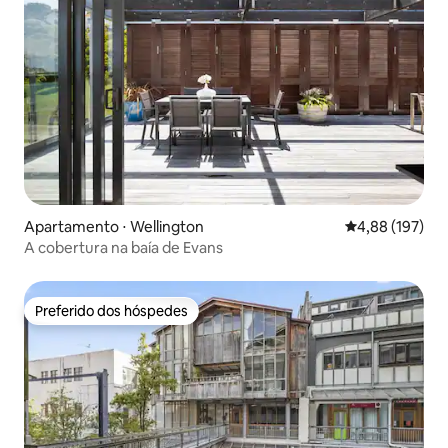
Apartamento ⋅ Wellington
4,88 de uma av
4,88 (197)
A cobertura na baía de Evans
Preferido dos hóspedes
Preferido dos hóspedes