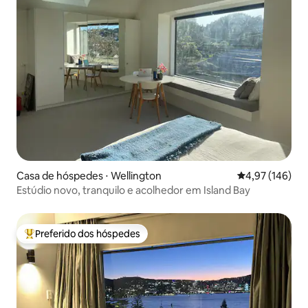
Casa de hóspedes ⋅ Wellington
4,97 de uma av
4,97 (146)
Estúdio novo, tranquilo e acolhedor em Island Bay
Preferido dos hóspedes
Entre os melhores preferidos dos hóspedes