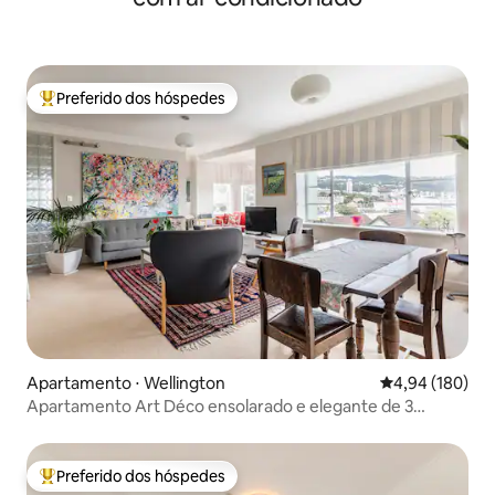
Preferido dos hóspedes
Entre os melhores preferidos dos hóspedes
Apartamento ⋅ Wellington
4,94 de uma av
4,94 (180)
Apartamento Art Déco ensolarado e elegante de 3
quartos
Preferido dos hóspedes
Entre os melhores preferidos dos hóspedes