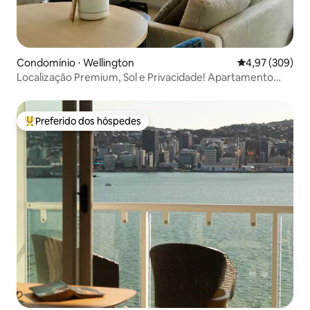
Condomínio ⋅ Wellington
4,97 de uma ava
4,97 (309)
Localização Premium, Sol e Privacidade! Apartamento
NewBuild
Preferido dos hóspedes
Entre os melhores preferidos dos hóspedes