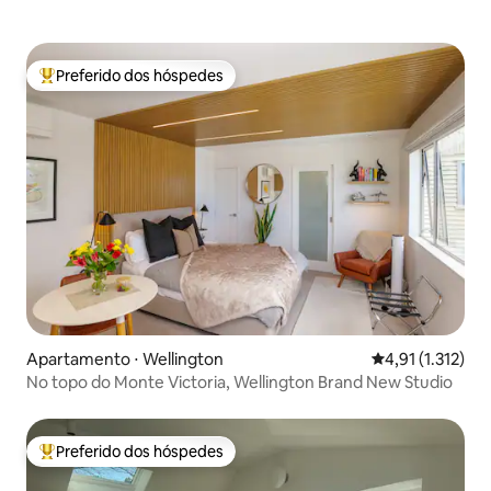
Preferido dos hóspedes
Entre os melhores preferidos dos hóspedes
Apartamento ⋅ Wellington
4,91 de uma aval
4,91 (1.312)
No topo do Monte Victoria, Wellington Brand New Studio
Preferido dos hóspedes
Entre os melhores preferidos dos hóspedes