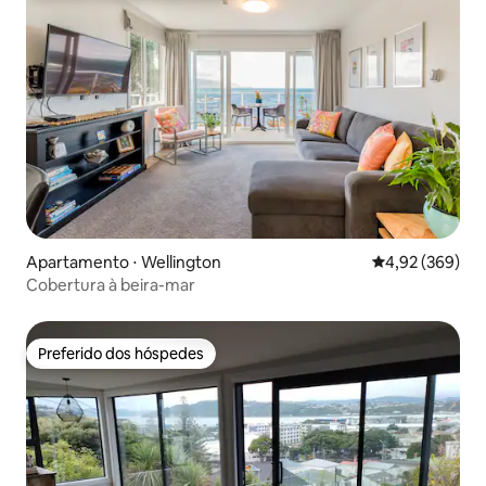
Apartamento ⋅ Wellington
4,92 de uma ava
4,92 (369)
Cobertura à beira-mar
Preferido dos hóspedes
Preferido dos hóspedes