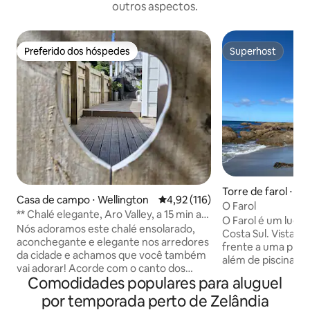
outros aspectos.
Preferido dos hóspedes
Superhost
Preferido dos hóspedes
Superhost
Torre de farol ⋅ We
Casa de campo ⋅ Wellington
4,92 de uma avaliação média de 
4,92 (116)
O Farol
** Chalé elegante, Aro Valley, a 15 min a
O Farol é um lugar
pé de cafés
Nós adoramos este chalé ensolarado,
Costa Sul. Vistas
aconchegante e elegante nos arredores
frente a uma praia
da cidade e achamos que você também
além de piscinas d
vai adorar! Acorde com o canto dos
caminhadas. Com 
Comodidades populares para aluguel
pássaros e desfrute de uma caminhada
confortável e esc
tranquila até o Aro Valley Village para
por temporada perto de Zelândia
privativo e tranqu
tomar um café e comer um croissant.