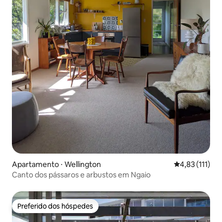
Apartamento ⋅ Wellington
4,83 de uma av
4,83 (111)
Canto dos pássaros e arbustos em Ngaio
Preferido dos hóspedes
Preferido dos hóspedes