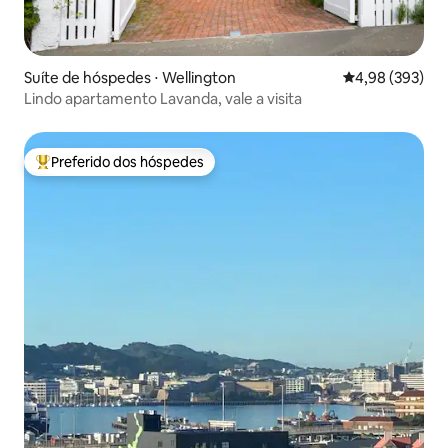
Suíte de hóspedes ⋅ Wellington
4,98 de uma ava
4,98 (393)
Lindo apartamento Lavanda, vale a visita
Preferido dos hóspedes
Entre os melhores preferidos dos hóspedes