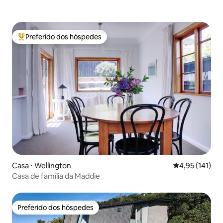
Preferido dos hóspedes
Entre os melhores preferidos dos hóspedes
Casa ⋅ Wellington
4,95 de uma av
4,95 (141)
Casa de família da Maddie
Preferido dos hóspedes
Preferido dos hóspedes