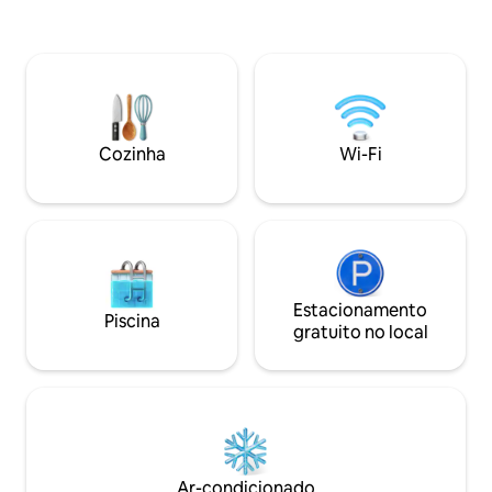
dia ensolarado, 
Há também os bares locais e
tempestade. Há um
restaurantes para retirar : ) São mais 15
virar da esquina; as
minutos a pé até a vibrante Cuba Street
minutos a pé. O pr
para compras vintage, locais de música,
ônibus da Baía da I
jantar e bebidas (ou uma viagem de
proximidades com 
Uber de 8 minutos até a cidade).
a 9 minutos de car
Estacionamento gratuito na rua.
minutos do centro
Cozinha
Wi-Fi
Adequado para famílias e bebês, com
pequenos mediante
berço e cadeira alta. Wi-fi rápido
também. Dúvidas? Envie uma
mensagem :)
Estacionamento
Piscina
gratuito no local
Ar-condicionado