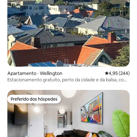
Apartamento ⋅ Wellington
4,95 de uma ava
4,95 (244)
Estacionamento gratuito, perto da cidade e da balsa, com
vistas e pátio
Preferido dos hóspedes
Preferido dos hóspedes