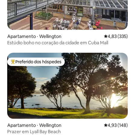
Apartamento ⋅ Wellington
4,83 de uma av
4,83 (335)
Estúdio boho no coração da cidade em Cuba Mall
Preferido dos hóspedes
Entre os melhores preferidos dos hóspedes
Apartamento ⋅ Wellington
4,93 de uma av
4,93 (148)
Prazer em Lyall Bay Beach