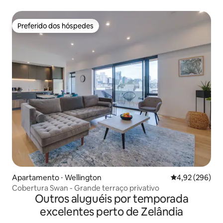
Preferido dos hóspedes
Preferido dos hóspedes
Apartamento ⋅ Wellington
4,92 de uma ava
4,92 (296)
Cobertura Swan - Grande terraço privativo
Outros aluguéis por temporada
excelentes perto de Zelândia