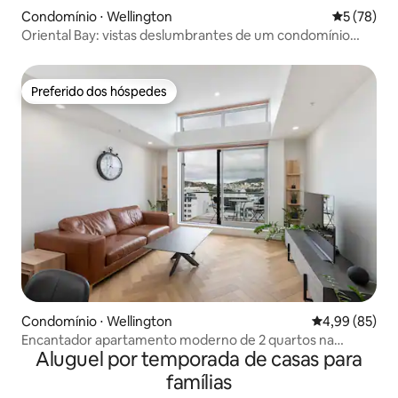
Condomínio ⋅ Wellington
5 de uma a
5 (78)
Oriental Bay: vistas deslumbrantes de um condomínio
privado
Preferido dos hóspedes
Preferido dos hóspedes
Condomínio ⋅ Wellington
4,99 de uma a
4,99 (85)
Encantador apartamento moderno de 2 quartos na
Aluguel por temporada de casas para
cobertura da cidade.
famílias