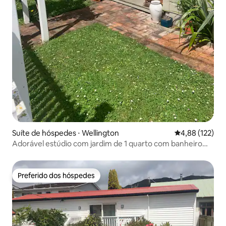
Suíte de hóspedes ⋅ Wellington
4,88 de uma av
4,88 (122)
Adorável estúdio com jardim de 1 quarto com banheiro
privativo
Preferido dos hóspedes
Preferido dos hóspedes