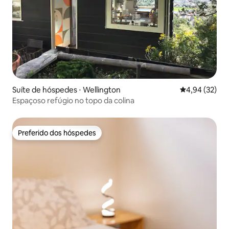
Suíte de hóspedes ⋅ Wellington
4,94 de uma a
4,94 (32)
Espaçoso refúgio no topo da colina
Preferido dos hóspedes
Preferido dos hóspedes