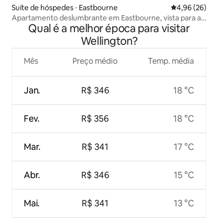
Suíte de hóspedes ⋅ Eastbourne
4,96 de uma a
4,96 (26)
Apartamento deslumbrante em Eastbourne, vista para a
Qual é a melhor época para visitar
praia!
Wellington?
Mês
Preço médio
Temp. média
Jan.
R$ 346
18 °C
Fev.
R$ 356
18 °C
Mar.
R$ 341
17 °C
Abr.
R$ 346
15 °C
Mai.
R$ 341
13 °C