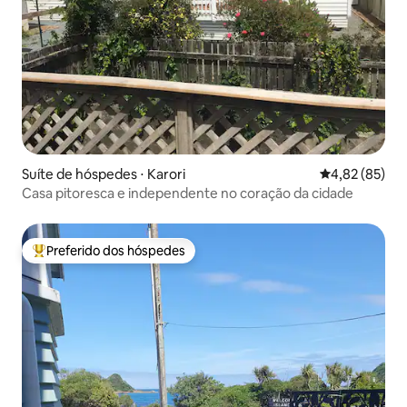
Suíte de hóspedes ⋅ Karori
4,82 de uma a
4,82 (85)
Casa pitoresca e independente no coração da cidade
Preferido dos hóspedes
Entre os melhores preferidos dos hóspedes