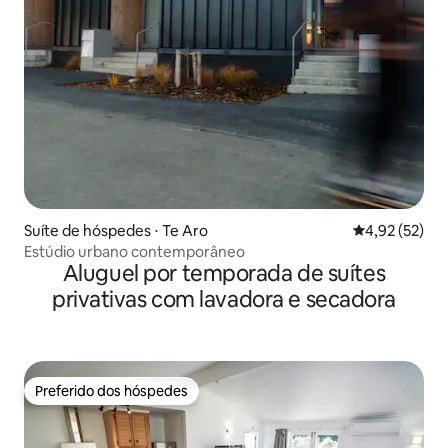
Suíte de hóspedes ⋅ Te Aro
4,92 de uma a
4,92 (52)
Estúdio urbano contemporâneo
Aluguel por temporada de suítes
privativas com lavadora e secadora
Preferido dos hóspedes
Preferido dos hóspedes