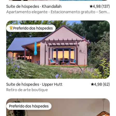
Suíte de hóspedes ⋅ Khandallah
4,98 de uma av
4,98 (137)
Apartamento elegante - Estacionamento gratuito – Sem
taxa de limpeza
Preferido dos hóspedes
Entre os melhores preferidos dos hóspedes
Suíte de hóspedes ⋅ Upper Hutt
4,98 de uma a
4,98 (62)
Retiro de arte boutique
Preferido dos hóspedes
Preferido dos hóspedes