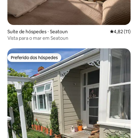
Suíte de hóspedes ⋅ Seatoun
4,82 de uma a
4,82 (11)
Vista para o mar em Seatoun
Preferido dos hóspedes
Preferido dos hóspedes