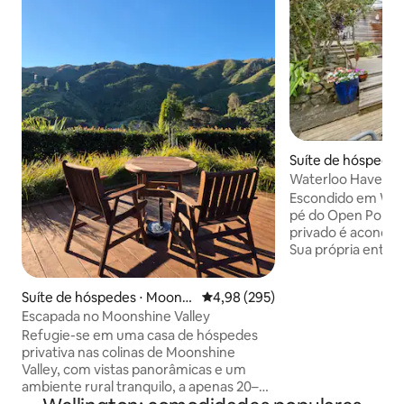
Suíte de hóspedes
Hutt
Waterloo Haven
Escondido em Wate
pé do Open Polyte
privado é aconche
Sua própria entrada
árvores e vida de 
cama king muito c
Suíte de hóspedes ⋅ Moons
4,98 de uma avaliação média de 
4,98 (295)
privativo (o chuve
hine Valley
Escapada no Moonshine Valley
pressão!) e tudo o
fazer uma xícara 
Refugie-se em uma casa de hóspedes
jantar no micro-ondas. 2 minu
privativa nas colinas de Moonshine
até Riverside Dri
Valley, com vistas panorâmicas e um
Te Whiti Park. Muitas vezes
ambiente rural tranquilo, a apenas 20–30
acomodamos chec
minutos de Wellington, Porirua, Hutt