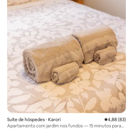
Suíte de hóspedes ⋅ Karori
4,88 de uma a
4,88 (83)
Apartamento com jardim nos fundos — 15 minutos para
balsa/estádio/CBD