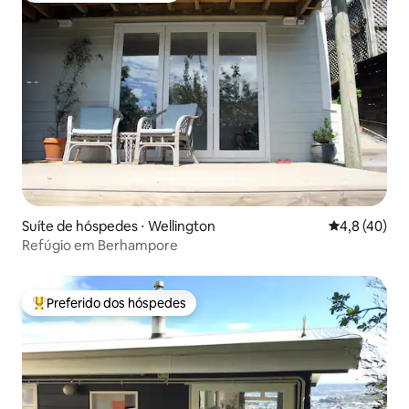
Suíte de hóspedes ⋅ Wellington
4,8 de uma a
4,8 (40)
Refúgio em Berhampore
Preferido dos hóspedes
Entre os melhores preferidos dos hóspedes