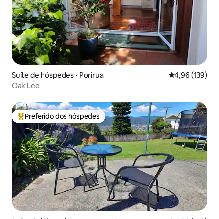
Suíte de hóspedes ⋅ Porirua
4,96 de uma av
4,96 (139)
Oak Lee
Preferido dos hóspedes
Entre os melhores preferidos dos hóspedes