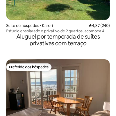
Suíte de hóspedes ⋅ Karori
4,87 de uma ava
4,87 (240)
Estúdio ensolarado e privativo de 2 quartos, acomoda 4
Aluguel por temporada de suítes
pessoas
privativas com terraço
Preferido dos hóspedes
Preferido dos hóspedes