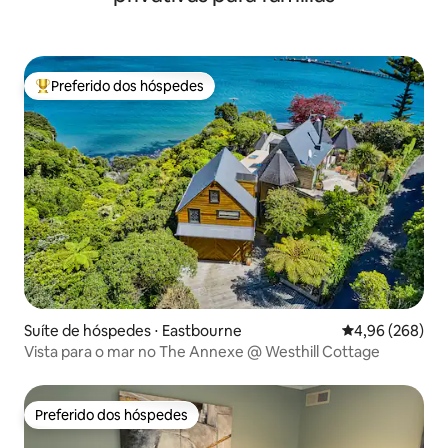
Preferido dos hóspedes
Entre os melhores preferidos dos hóspedes
Suíte de hóspedes ⋅ Eastbourne
4,96 de uma ava
4,96 (268)
Vista para o mar no The Annexe @ Westhill Cottage
Preferido dos hóspedes
Preferido dos hóspedes