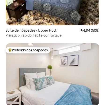
Suíte de hóspedes ⋅ Upper Hutt
4,94 de uma ava
4,94 (508)
Privativo, rápido, fácil e confortável
Preferido dos hóspedes
Entre os melhores preferidos dos hóspedes