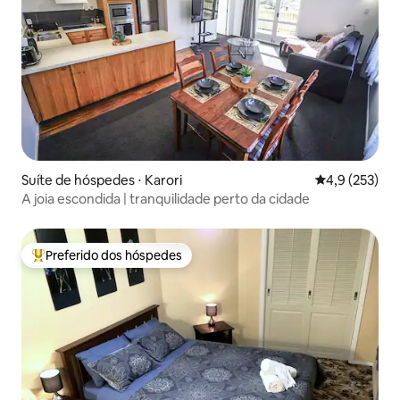
Suíte de hóspedes ⋅ Karori
4,9 de uma av
4,9 (253)
A joia escondida | tranquilidade perto da cidade
Preferido dos hóspedes
Entre os melhores preferidos dos hóspedes