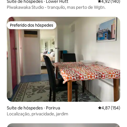
Suíte de hóspedes ⋅ Lower Hutt
4,92 de uma av
4,92 (140)
Pīwakawaka Studio - tranquilo, mas perto de Wgtn.
Preferido dos hóspedes
Preferido dos hóspedes
Suíte de hóspedes ⋅ Porirua
4,87 de uma av
4,87 (154)
Localização, privacidade, jardim