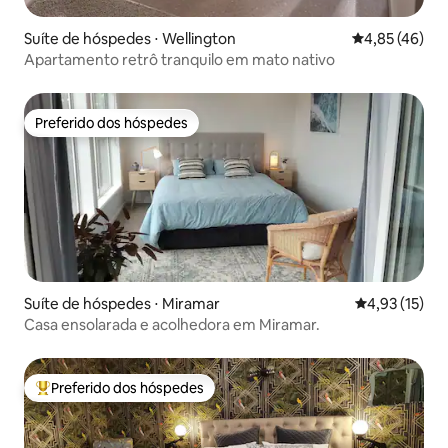
Suíte de hóspedes ⋅ Wellington
4,85 de uma a
4,85 (46)
Apartamento retrô tranquilo em mato nativo
Preferido dos hóspedes
Preferido dos hóspedes
Suíte de hóspedes ⋅ Miramar
4,93 de uma a
4,93 (15)
Casa ensolarada e acolhedora em Miramar.
Preferido dos hóspedes
Entre os melhores preferidos dos hóspedes