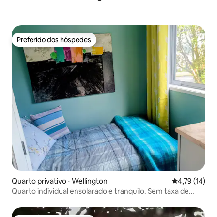
Preferido dos hóspedes
Preferido dos hóspedes
Quarto privativo ⋅ Wellington
4,79 de uma a
4,79 (14)
Quarto individual ensolarado e tranquilo. Sem taxa de
limpeza