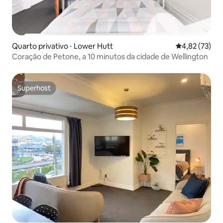
Quarto privativo ⋅ Lower Hutt
4,82 de uma a
4,82 (73)
Coração de Petone, a 10 minutos da cidade de Wellington
Superhost
Superhost