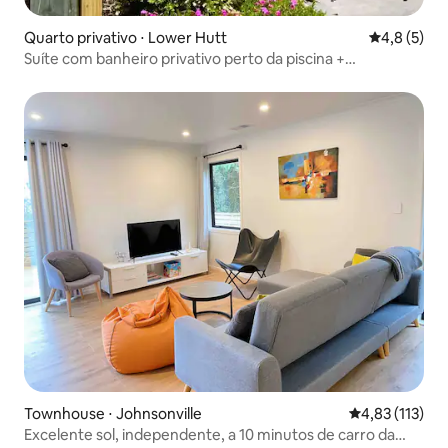
Quarto privativo ⋅ Lower Hutt
4,8 de uma 
4,8 (5)
Suíte com banheiro privativo perto da piscina +
estacionamento gratuito
Townhouse ⋅ Johnsonville
4,83 de uma av
4,83 (113)
Excelente sol, independente, a 10 minutos de carro da