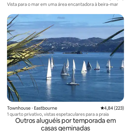
Vista para o mar em uma área encantadora à beira-mar
Townhouse ⋅ Eastbourne
4,84 de uma av
4,84 (223)
1 quarto privativo, vistas espetaculares para a praia
Outros aluguéis por temporada em
casas geminadas