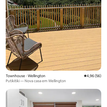
Townhouse ⋅ Wellington
4,96 de uma a
4,96 (56)
Putikitiki — Nova casa em Wellington