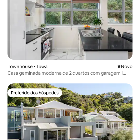
Townhouse ⋅ Tawa
Novo lugar
Novo
Casa geminada moderna de 2 quartos com garagem |
Tawa
Preferido dos hóspedes
Preferido dos hóspedes