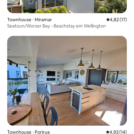
Townhouse ⋅ Miramar
4,82 de uma a
4,82 (17)
Seatoun/Worser Bay - Beachstay em Wellington
Townhouse ⋅ Porirua
4,93 de uma a
4,93 (14)