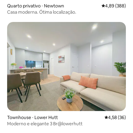
Quarto privativo ⋅ Newtown
4,89 de uma ava
4,89 (388)
Casa moderna. Ótima localização.
Townhouse ⋅ Lower Hutt
4,58 de uma a
4,58 (36)
Moderno e elegante 3 Br@lowerhutt