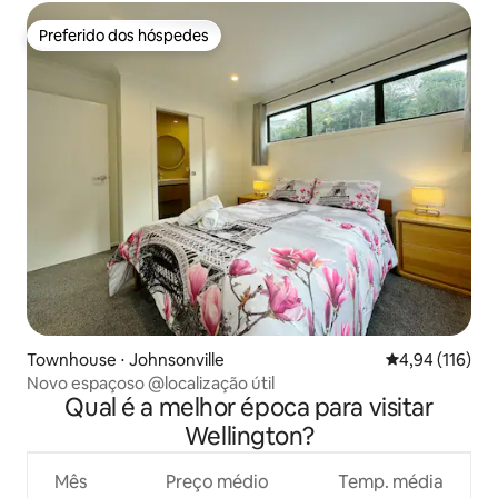
Preferido dos hóspedes
Preferido dos hóspedes
Townhouse ⋅ Johnsonville
4,94 de uma av
4,94 (116)
Novo espaçoso @localização útil
Qual é a melhor época para visitar
Wellington?
Mês
Preço médio
Temp. média