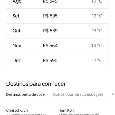
Ago.
R$ 549
10 °C
Set.
R$ 595
12 °C
Out.
R$ 539
13 °C
Nov.
R$ 564
14 °C
Dez.
R$ 590
17 °C
Destinos para conhecer
Destinos perto de você
Outros tipos de acomodações
Pr
Christchurch
Hamilton