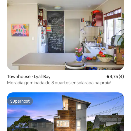
Townhouse ⋅ Lyall Bay
4,75 de uma 
4,75 (4)
Moradia geminada de 3 quartos ensolarada na praia!
Superhost
Superhost