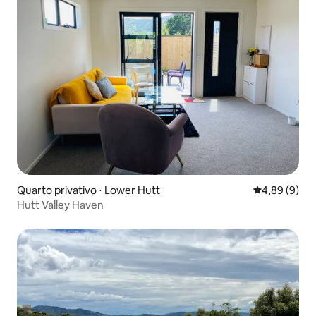
Quarto privativo ⋅ Lower Hutt
4,89 de uma 
4,89 (9)
Hutt Valley Haven