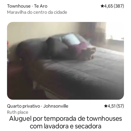
Townhouse ⋅ Te Aro
4,65 de uma av
4,65 (387)
Maravilha do centro da cidade
Quarto privativo ⋅ Johnsonville
4,51 de uma a
4,51 (57)
Ruth place
Aluguel por temporada de townhouses
com lavadora e secadora