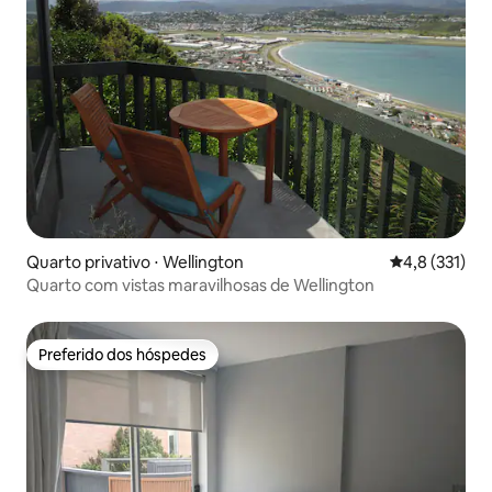
Quarto privativo ⋅ Wellington
4,8 de uma av
4,8 (331)
Quarto com vistas maravilhosas de Wellington
Preferido dos hóspedes
Preferido dos hóspedes