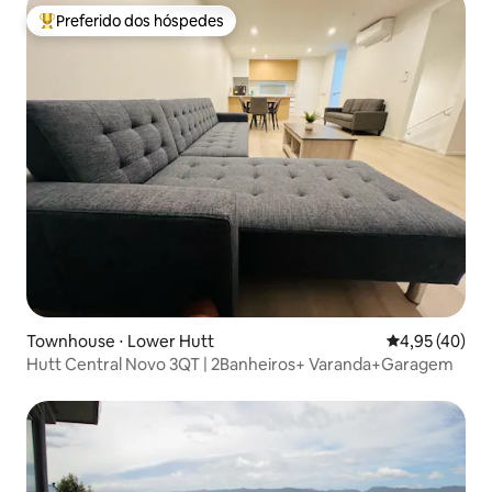
Preferido dos hóspedes
Entre os melhores preferidos dos hóspedes
Townhouse ⋅ Lower Hutt
4,95 de uma a
4,95 (40)
Hutt Central Novo 3QT | 2Banheiros+ Varanda+Garagem