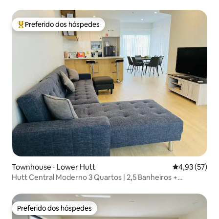
balsa
Preferido dos hóspedes
Entre os melhores preferidos dos hóspedes
Townhouse ⋅ Lower Hutt
4,93 de uma a
4,93 (57)
Hutt Central Moderno 3 Quartos | 2,5 Banheiros +
Estacionamento + Pátio
Preferido dos hóspedes
Preferido dos hóspedes