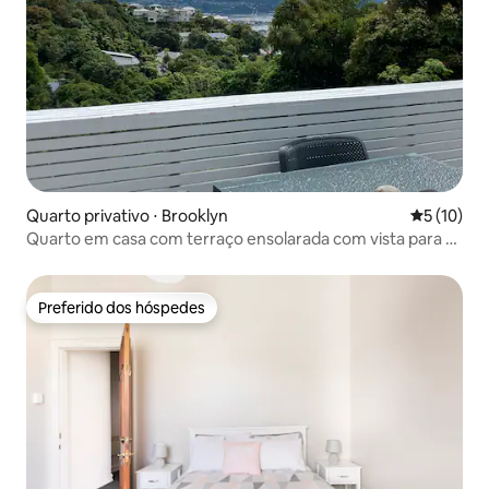
Quarto privativo ⋅ Brooklyn
5 de uma a
5 (10)
Quarto em casa com terraço ensolarada com vista para a
cidade
Preferido dos hóspedes
Preferido dos hóspedes