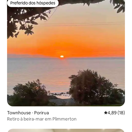
Preferido dos hóspedes
Preferido dos hóspedes
Townhouse ⋅ Porirua
4,89 de uma a
4,89 (18)
Retiro à beira-mar em Plimmerton