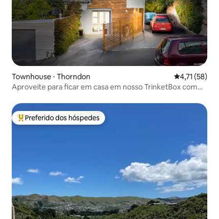
Townhouse ⋅ Thorndon
4,71 de uma a
4,71 (58)
Aproveite para ficar em casa em nosso TrinketBox com
estacionamento
Preferido dos hóspedes
Entre os melhores preferidos dos hóspedes