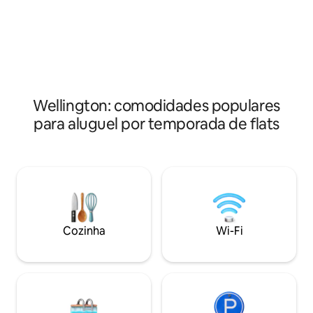
estacionamento no
independente e tem seu próprio acesso
com frigideira, fri
privativo. Ele também desfruta de seu
ondas. Por favor, 
próprio deck, banheiro de luxo luxo e
respondemos o mai
cozinha. Uma cama king size é a cereja
Descontos para 7 d
do bolo. Podemos fornecer refeições
roupas, recomend
conforme necessário. Podemos ajudá-lo
Porirua ou em Mana. Ideal para 
com qualquer planejamento de viagem
pessoas por até 200 dias. Se as datas não
Wellington: comodidades populares
em toda a Nova Zelândia - e organizar
estiverem apare
seu itinerário. Podemos levá-lo em
para aluguel por temporada de flats
disponíveis, por f
viagens de um dia para a nossa região
podemos dizer qu
vinícola local, se desejado, e deixá-lo e
buscá-lo na cidade central de Tequired.
Nada é muito incômodo. Se você quiser
um piquenique embalado, também
podemos fazer isso. Situada numa
modesta vila à beira-mar fora de
Wellington, a propriedade fica a uma
Cozinha
Wi-Fi
curta caminhada ou a uma curta
distância de carro de vários cafés, pubs e
locais aclamados de peixe e batatas
fritas. A praia fica a poucos passos de
distância. Estamos a 25 minutos de trem
do centro de Wellington ou da costa de