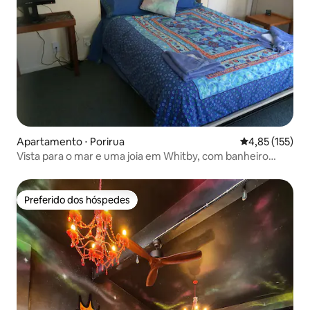
Apartamento ⋅ Porirua
4,85 de uma av
4,85 (155)
Vista para o mar e uma joia em Whitby, com banheiro
privativo
Preferido dos hóspedes
Preferido dos hóspedes